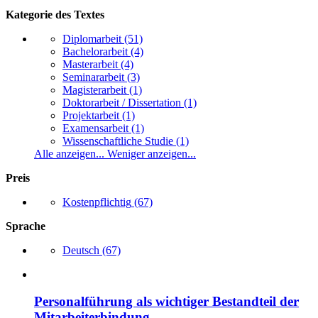
Kategorie des Textes
Diplomarbeit
(51)
Bachelorarbeit
(4)
Masterarbeit
(4)
Seminararbeit
(3)
Magisterarbeit
(1)
Doktorarbeit / Dissertation
(1)
Projektarbeit
(1)
Examensarbeit
(1)
Wissenschaftliche Studie
(1)
Alle anzeigen...
Weniger anzeigen...
Preis
Kostenpflichtig
(67)
Sprache
Deutsch
(67)
Personalführung als wichtiger Bestandteil der
Mitarbeiterbindung