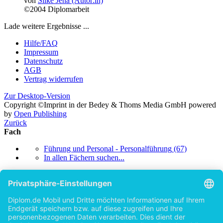
von
Silke Jena (Autor:in)
©2004
Diplomarbeit
Lade weitere Ergebnisse ...
Hilfe/FAQ
Impressum
Datenschutz
AGB
Vertrag widerrufen
Zur Desktop-Version
Copyright ©Imprint in der Bedey & Thoms Media GmbH
powered
by
Open Publishing
Zurück
Fach
Führung und Personal - Personalführung
(67)
In allen Fächern suchen...
Kategorie des Textes
Diplomarbeit
(51)
Bachelorarbeit
(4)
Masterarbeit
(4)
Seminararbeit
(3)