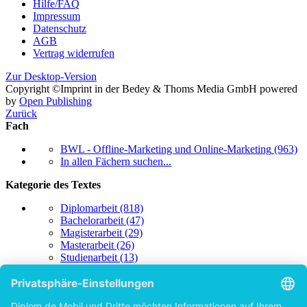
Hilfe/FAQ
Impressum
Datenschutz
AGB
Vertrag widerrufen
Zur Desktop-Version
Copyright ©Imprint in der Bedey & Thoms Media GmbH
powered
by
Open Publishing
Zurück
Fach
BWL - Offline-Marketing und Online-Marketing
(963)
In allen Fächern suchen...
Kategorie des Textes
Diplomarbeit
(818)
Bachelorarbeit
(47)
Magisterarbeit
(29)
Masterarbeit
(26)
Studienarbeit
(13)
Seminararbeit
(10)
Doktorarbeit / Dissertation
(5)
Examensarbeit
(4)
Lizentiatsarbeit
(3)