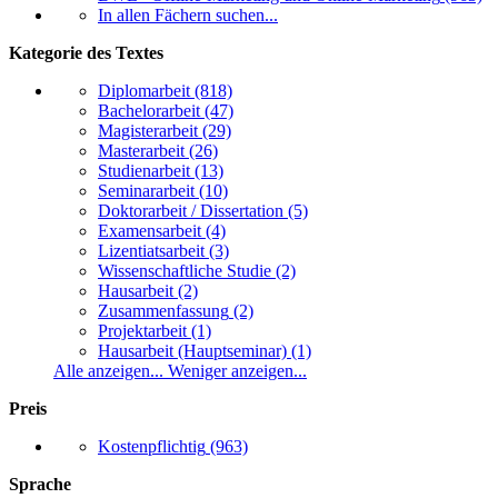
In allen Fächern suchen...
Kategorie des Textes
Diplomarbeit
(818)
Bachelorarbeit
(47)
Magisterarbeit
(29)
Masterarbeit
(26)
Studienarbeit
(13)
Seminararbeit
(10)
Doktorarbeit / Dissertation
(5)
Examensarbeit
(4)
Lizentiatsarbeit
(3)
Wissenschaftliche Studie
(2)
Hausarbeit
(2)
Zusammenfassung
(2)
Projektarbeit
(1)
Hausarbeit (Hauptseminar)
(1)
Alle anzeigen...
Weniger anzeigen...
Preis
Kostenpflichtig
(963)
Sprache