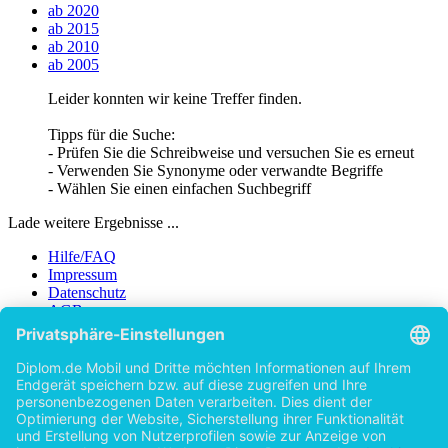
ab 2020
ab 2015
ab 2010
ab 2005
Leider konnten wir keine Treffer finden.
Tipps für die Suche:
- Prüfen Sie die Schreibweise und versuchen Sie es erneut
- Verwenden Sie Synonyme oder verwandte Begriffe
- Wählen Sie einen einfachen Suchbegriff
Lade weitere Ergebnisse ...
Hilfe/FAQ
Impressum
Datenschutz
AGB
Vertrag widerrufen
Zur Desktop-Version
Copyright ©Imprint in der Bedey & Thoms Media GmbH
powered
by
Open Publishing
Zurück
Erscheinungsjahr