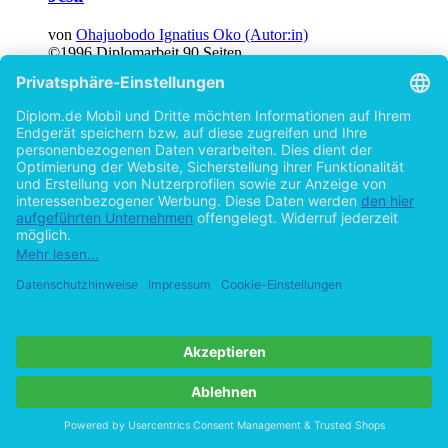
von
Ohajuobodo Ignatius Oko (Autor:in)
©1996
Diplomarbeit
90 Seiten
Hilfe/FAQ
Impressum
Datenschutz
AGB
Vertrag widerrufen
Zur Desktop-Version
Copyright ©Imprint in der Bedey & Thoms Media GmbH
powered
by
Open Publishing
Cookie-Einstellungen