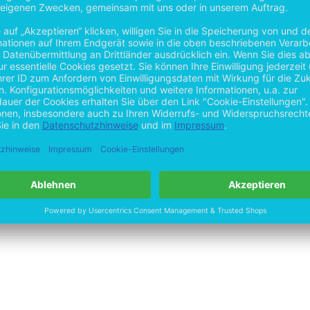
s
by
Open Publishing