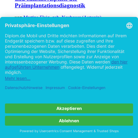
Präimplantationsdiagnostik
von
Martina Flaig, geb. Neubauer (Autor:in)
©2008
Diplomarbeit
126 Seiten
Hilfe/FAQ
Impressum
Datenschutz
AGB
Vertrag widerrufen
Zur Desktop-Version
Copyright ©Imprint in der Bedey & Thoms Media GmbH
powered
by
Open Publishing
Cookie-Einstellungen