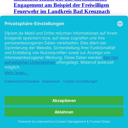
Engagement am Beispiel der Freiwilligen
Feuerwehr im Landkreis Bad Kreuznach
von
Barbara Metzmann (Autor:in)
©2006
Diplomarbeit
107 Seiten
Hilfe/FAQ
Impressum
Datenschutz
AGB
Vertrag widerrufen
Zur Desktop-Version
Copyright ©Imprint in der Bedey & Thoms Media GmbH
powered
by
Open Publishing
Cookie-Einstellungen