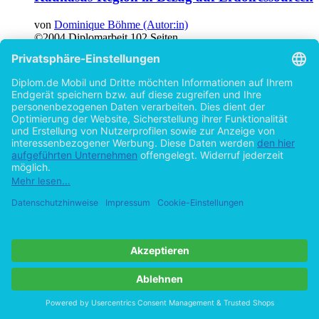
von
Dominique Böhme (Autor:in)
©2004
Diplomarbeit
102 Seiten
Hilfe/FAQ
Impressum
Datenschutz
AGB
Vertrag widerrufen
Zur Desktop-Version
Copyright ©Imprint in der Bedey & Thoms Media GmbH
powered
by
Open Publishing
Cookie-Einstellungen