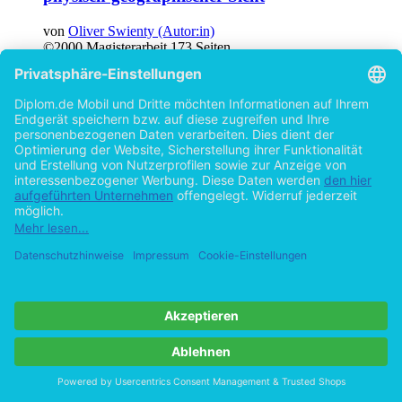
von
Oliver Swienty (Autor:in)
©2000
Magisterarbeit
173 Seiten
Hilfe/FAQ
Impressum
Datenschutz
AGB
Vertrag widerrufen
Zur Desktop-Version
Copyright ©Imprint in der Bedey & Thoms Media GmbH
powered
by
Open Publishing
Cookie-Einstellungen