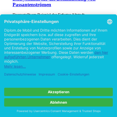
Passantenströmen
Dargestellt am Beispiel der Erfurter Altstadt
von
Kathrin Weiß (Autor:in)
©1998
Diplomarbeit
153 Seiten
Hilfe/FAQ
Impressum
Datenschutz
AGB
Vertrag widerrufen
Zur Desktop-Version
Copyright ©Imprint in der Bedey & Thoms Media GmbH
powered
by
Open Publishing
Cookie-Einstellungen