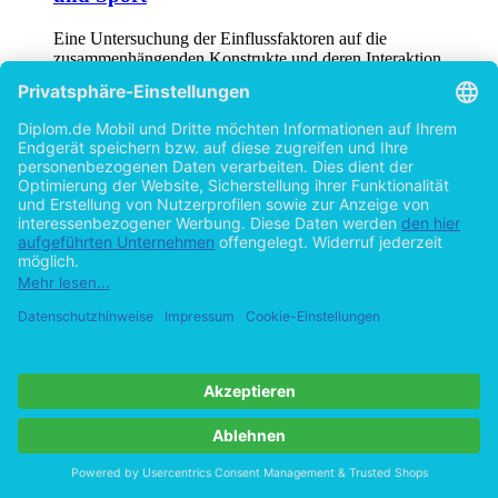
und Sport
Eine Untersuchung der Einflussfaktoren auf die
zusammenhängenden Konstrukte und deren Interaktion
von
Jan Windmüller (Autor:in)
©2021
Diplomarbeit
76 Seiten
Hilfe/FAQ
Impressum
Datenschutz
AGB
Vertrag widerrufen
Zur Desktop-Version
Copyright ©Imprint in der Bedey & Thoms Media GmbH
powered
by
Open Publishing
Cookie-Einstellungen