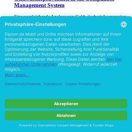
Management System
Eine vergleichende Analyse von Geldwäscherisikoszenarien
anhand verschiedener Konzernstrukturen
von
Julia Euskirchen (Autor:in)
©2016
Masterarbeit
152 Seiten
Hilfe/FAQ
Impressum
Datenschutz
AGB
Vertrag widerrufen
Zur Desktop-Version
Copyright ©Imprint in der Bedey & Thoms Media GmbH
powered
by
Open Publishing
Cookie-Einstellungen