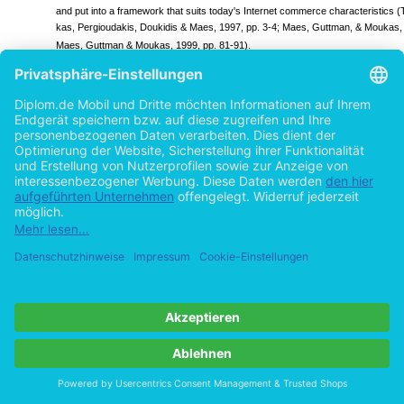
models proposed in the past. However, the common ideas of these models hav
and put into a framework that suits today's Internet commerce characteristics (
kas, Pergioudakis, Doukidis & Maes, 1997, pp. 3-4; Maes, Guttman, & Moukas, 
Maes, Guttman & Moukas, 1999, pp. 81-91).
This framework consists of six stages and is described in the following paragra
1. The first stage describes the need identification or problem recognition phase
consumer gets aware of an unmet need. The awareness of needs can be st
seller through product information.
2. The second stage comprises the information brokering or search process, w
is retrieved by the consumer to determine which product to buy. An evaluati
ered product alternatives is done based on consumer's criteria. An evoked 
results from the evaluation.