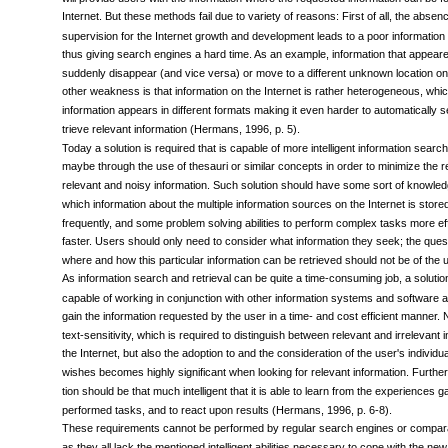
will provide users with the information where the requested information can be f
Internet. But these methods fail due to variety of reasons: First of all, the absenc
supervision for the Internet growth and development leads to a poor information
thus giving search engines a hard time. As an example, information that appeare
suddenly disappear (and vice versa) or move to a different unknown location o
other weakness is that information on the Internet is rather heterogeneous, whi
information appears in different formats making it even harder to automatically 
trieve relevant information (Hermans, 1996, p. 5).
Today a solution is required that is capable of more intelligent information search
maybe through the use of thesauri or similar concepts in order to minimize the ret
relevant and noisy information. Such solution should have some sort of knowled
which information about the multiple information sources on the Internet is stor
frequently, and some problem solving abilities to perform complex tasks more eff
faster. Users should only need to consider what information they seek; the ques
where and how this particular information can be retrieved should not be of the 
As information search and retrieval can be quite a time-consuming job, a solutio
capable of working in conjunction with other information systems and software ap
gain the information requested by the user in a time- and cost efficient manner. 
text-sensitivity, which is required to distinguish between relevant and irrelevant 
the Internet, but also the adoption to and the consideration of the user's individ
wishes becomes highly significant when looking for relevant information. Furthe
tion should be that much intelligent that it is able to learn from the experiences 
performed tasks, and to react upon results (Hermans, 1996, p. 6-8).
These requirements cannot be performed by regular search engines or compara