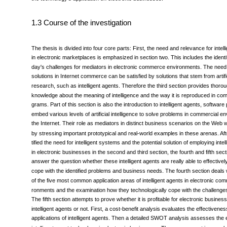
the technology's application on electronic businesses.
1.3 Course of the investigation
The thesis is divided into four core parts: First, the need and relevance for intell
in electronic marketplaces is emphasized in section two. This includes the identifi
day's challenges for mediators in electronic commerce environments. The need fo
solutions in Internet commerce can be satisfied by solutions that stem from artific
research, such as intelligent agents. Therefore the third section provides thor
knowledge about the meaning of intelligence and the way it is reproduced in com
grams. Part of this section is also the introduction to intelligent agents, softwar
embed various levels of artificial intelligence to solve problems in commercial e
the Internet. Their role as mediators in distinct business scenarios on the Web w
by stressing important prototypical and real-world examples in these arenas. Aft
tified the need for intelligent systems and the potential solution of employing intel
in electronic businesses in the second and third section, the fourth and fifth sect
answer the question whether these intelligent agents are really able to effectively
cope with the identified problems and business needs. The fourth section deals 
of the five most common application areas of intelligent agents in electronic co
ronments and the examination how they technologically cope with the challenges
The fifth section attempts to prove whether it is profitable for electronic busine
intelligent agents or not. First, a cost-benefit analysis evaluates the effectiven