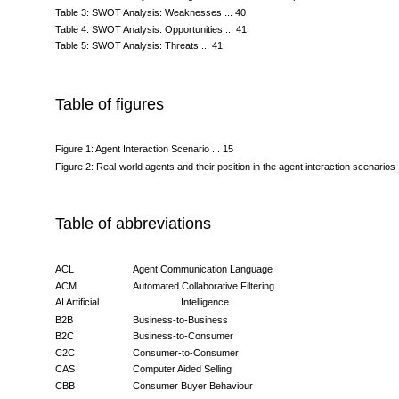
Table 2: SWOT Analysis: Strengths and their internal impact... 39
Table 3: SWOT Analysis: Weaknesses ... 40
Table 4: SWOT Analysis: Opportunities ... 41
Table 5: SWOT Analysis: Threats ... 41
Table of figures
Figure 1: Agent Interaction Scenario ... 15
Figure 2: Real-world agents and their position in the agent interaction scenarios .
Table of abbreviations
ACL
Agent Communication Language
ACM
Automated Collaborative Filtering
AI Artificial
Intelligence
B2B
Business-to-Business
B2C
Business-to-Consumer
C2C
Consumer-to-Consumer
CAS
Computer Aided Selling