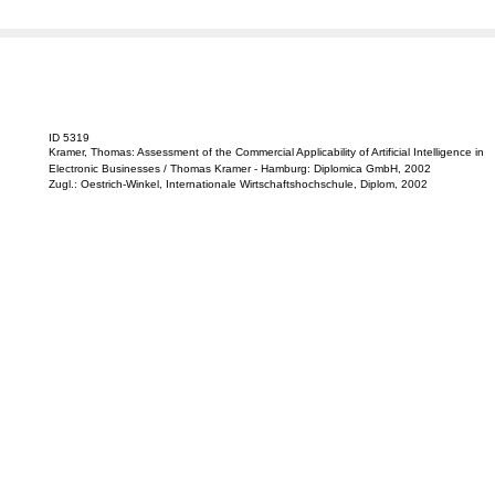
ID 5319
Kramer, Thomas: Assessment of the Commercial Applicability of Artificial Intelligence in
Electronic Businesses / Thomas Kramer - Hamburg: Diplomica GmbH, 2002
Zugl.: Oestrich-Winkel, Internationale Wirtschaftshochschule, Diplom, 2002