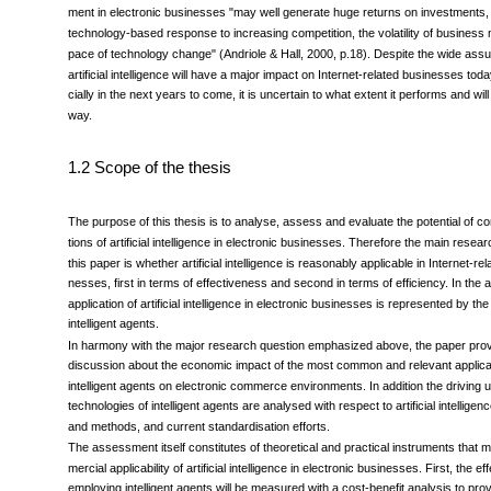
vertical electronic commerce is significantly driven by intelligent applications. T
ment in electronic businesses "may well generate huge returns on investments, 
technology-based response to increasing competition, the volatility of business
pace of technology change" (Andriole & Hall, 2000, p.18). Despite the wide assu
artificial intelligence will have a major impact on Internet-related businesses to
cially in the next years to come, it is uncertain to what extent it performs and wil
way.
1.2 Scope of the thesis
The purpose of this thesis is to analyse, assess and evaluate the potential of c
tions of artificial intelligence in electronic businesses. Therefore the main resea
this paper is whether artificial intelligence is reasonably applicable in Internet-rel
nesses, first in terms of effectiveness and second in terms of efficiency. In the
application of artificial intelligence in electronic businesses is represented by t
intelligent agents.
In harmony with the major research question emphasized above, the paper pro
discussion about the economic impact of the most common and relevant applicat
intelligent agents on electronic commerce environments. In addition the driving 
technologies of intelligent agents are analysed with respect to artificial intellige
and methods, and current standardisation efforts.
The assessment itself constitutes of theoretical and practical instruments that
mercial applicability of artificial intelligence in electronic businesses. First, the e