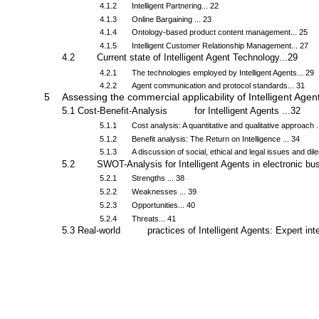
4.1.1
Individualization through Recommendation... 20
4.1.2
Intelligent Partnering... 22
4.1.3
Online Bargaining ... 23
4.1.4
Ontology-based product content management... 25
4.1.5
Intelligent Customer Relationship Management... 27
4.2
Current state of Intelligent Agent Technology...29
4.2.1
The technologies employed by Intelligent Agents... 29
4.2.2
Agent communication and protocol standards... 31
5
Assessing the commercial applicability of Intelligent Agen
5.1 Cost-Benefit-Analysis
for Intelligent Agents ...32
5.1.1
Cost analysis: A quantitative and qualitative approach .
5.1.2
Benefit analysis: The Return on Intelligence ... 34
5.1.3
A discussion of social, ethical and legal issues and di
5.2
SWOT-Analysis for Intelligent Agents in electronic bu
5.2.1
Strengths ... 38
5.2.2
Weaknesses ... 39
5.2.3
Opportunities... 40
5.2.4
Threats... 41
5.3 Real-world
practices
of Intelligent Agents: Expert int