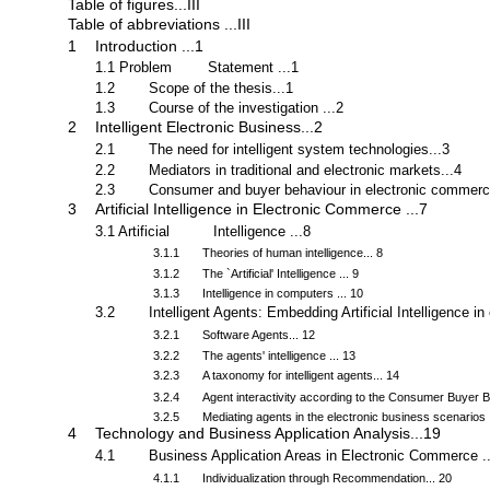
List of tables...III
Table of figures...III
Table of abbreviations ...III
1
Introduction ...1
1.1 Problem
Statement ...1
1.2
Scope of the thesis...1
1.3
Course of the investigation ...2
2
Intelligent Electronic Business...2
2.1
The need for intelligent system technologies...3
2.2
Mediators in traditional and electronic markets...4
2.3
Consumer and buyer behaviour in electronic commerc
3
Artificial Intelligence in Electronic Commerce ...7
3.1 Artificial
Intelligence ...8
3.1.1
Theories of human intelligence... 8
3.1.2
The `Artificial' Intelligence ... 9
3.1.3
Intelligence in computers ... 10
3.2
Intelligent Agents: Embedding Artificial Intelligence i
3.2.1
Software Agents... 12
3.2.2
The agents' intelligence ... 13
3.2.3
A taxonomy for intelligent agents... 14
3.2.4
Agent interactivity according to the Consumer Buyer 
3.2.5
Mediating agents in the electronic business scenarios .
4
Technology and Business Application Analysis...19
4.1
Business Application Areas in Electronic Commerce .