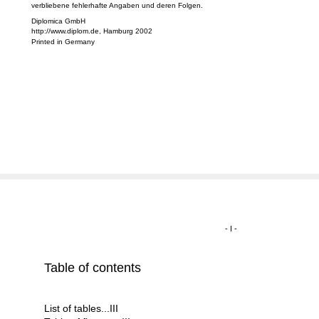
Übersetzer übernehmen keine juristische Verantwortung oder irgendeine Haftung für evt
verbliebene fehlerhafte Angaben und deren Folgen.
Diplomica GmbH
http://www.diplom.de, Hamburg 2002
Printed in Germany
- I -
Table of contents