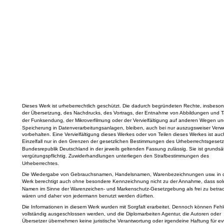
Dieses Werk ist urheberrechtlich geschützt. Die dadurch begründeten Rechte, insbeson
der Übersetzung, des Nachdrucks, des Vortrags, der Entnahme von Abbildungen und T
der Funksendung, der Mikroverfilmung oder der Vervielfältigung auf anderen Wegen un
Speicherung in Datenverarbeitungsanlagen, bleiben, auch bei nur auszugsweiser Verw
vorbehalten. Eine Vervielfältigung dieses Werkes oder von Teilen dieses Werkes ist auc
Einzelfall nur in den Grenzen der gesetzlichen Bestimmungen des Urheberrechtsgesetz
Bundesrepublik Deutschland in der jeweils geltenden Fassung zulässig. Sie ist grundsät
vergütungspflichtig. Zuwiderhandlungen unterliegen den Strafbestimmungen des
Urheberrechtes.
Die Wiedergabe von Gebrauchsnamen, Handelsnamen, Warenbezeichnungen usw. in 
Werk berechtigt auch ohne besondere Kennzeichnung nicht zu der Annahme, dass sol
Namen im Sinne der Warenzeichen- und Markenschutz-Gesetzgebung als frei zu betra
wären und daher von jedermann benutzt werden dürften.
Die Informationen in diesem Werk wurden mit Sorgfalt erarbeitet. Dennoch können Fehle
vollständig ausgeschlossen werden, und die Diplomarbeiten Agentur, die Autoren oder