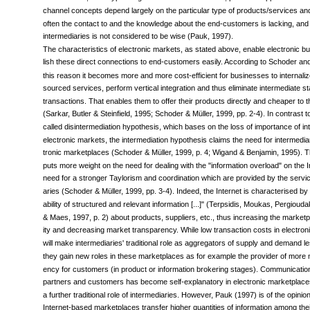
and services, thus bypassing intermediaries. However, profitable applications of
channel concepts depend largely on the particular type of products/services a
often the contact to and the knowledge about the end-customers is lacking, and
intermediaries is not considered to be wise (Pauk, 1997).
The characteristics of electronic markets, as stated above, enable electronic b
lish these direct connections to end-customers easily. According to Schoder and
this reason it becomes more and more cost-efficient for businesses to internaliz
sourced services, perform vertical integration and thus eliminate intermediate s
transactions. That enables them to offer their products directly and cheaper to
(Sarkar, Butler & Steinfield, 1995; Schoder & Müller, 1999, pp. 2-4). In contrast to
called disintermediation hypothesis, which bases on the loss of importance of in
electronic markets, the intermediation hypothesis claims the need for intermediar
tronic marketplaces (Schoder & Müller, 1999, p. 4; Wigand & Benjamin, 1995). 
puts more weight on the need for dealing with the "information overload" on the I
need for a stronger Taylorism and coordination which are provided by the servic
aries (Schoder & Müller, 1999, pp. 3-4). Indeed, the Internet is characterised by 
ability of structured and relevant information [...]" (Terpsidis, Moukas, Pergiouda
& Maes, 1997, p. 2) about products, suppliers, etc., thus increasing the market
ity and decreasing market transparency. While low transaction costs in electro
will make intermediaries' traditional role as aggregators of supply and demand le
they gain new roles in these marketplaces as for example the provider of more 
ency for customers (in product or information brokering stages). Communicatio
partners and customers has become self-explanatory in electronic marketplaces
a further traditional role of intermediaries. However, Pauk (1997) is of the opini