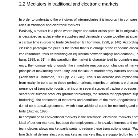
2.2 Mediators in traditional and electronic markets
In order to understand the principles of intermediaries it is important to compare t
roles in traditional and electronic markets.
Basically, a market is a place where buyer and seller cross path. In its original 
is described as a place where suppliers and demanders come together at a parti
a certain time in order to trade (Achleitner & Thommen, 1998, p. 148). According
classical paradigm the price is the factor that is in charge of the economic allocat
ited resources, thus establishing an equilibrium between supply and demand (F
burg, 1999, p. 51). In this paradigm the market is characterised by complete ma
ency, the homogeneity of goods, the immediate reaction upon changes of market
principle of maximising one's utility, and the lack of market entry barriers and u
(Achleitner & Thommen, 1998, pp. 239-240). This is an idealistic assumption tha
from reality. In contrast to these perfect markets, imperfect markets are charac
presence of transaction costs that incur in several stages of trading processes
search for suitable products (product brokering), the search for appropriate su
brokering), the settlement of the terms and conditions of the trade (negotiation)
tion of contractual agreements, which incur additional costs for monitoring and co
forts (Jüttner, 1996).
In comparison to conventional markets in the real world, electronic markets com
ideal of perfect markets, because the employment of innovative Internet and c
technologies allows market participants to reduce these transactions costs (Pa