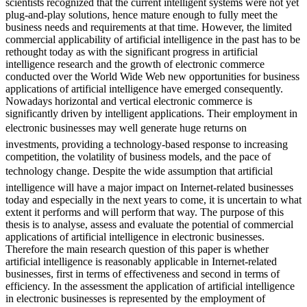
technology to business calmed down in the late seventies when
scientists recognized that the current intelligent systems were not yet
plug-and-play solutions, hence mature enough to fully meet the
business needs and requirements at that time. However, the limited
commercial applicability of artificial intelligence in the past has to be
rethought today as with the significant progress in artificial
intelligence research and the growth of electronic commerce
conducted over the World Wide Web new opportunities for business
applications of artificial intelligence have emerged consequently.
Nowadays horizontal and vertical electronic commerce is
significantly driven by intelligent applications. Their employment in
electronic businesses may well generate huge returns on
investments, providing a technology-based response to increasing
competition, the volatility of business models, and the pace of
technology change. Despite the wide assumption that artificial
intelligence will have a major impact on Internet-related businesses
today and especially in the next years to come, it is uncertain to what
extent it performs and will perform that way. The purpose of this
thesis is to analyse, assess and evaluate the potential of commercial
applications of artificial intelligence in electronic businesses.
Therefore the main research question of this paper is whether
artificial intelligence is reasonably applicable in Internet-related
businesses, first in terms of effectiveness and second in terms of
efficiency. In the assessment the application of artificial intelligence