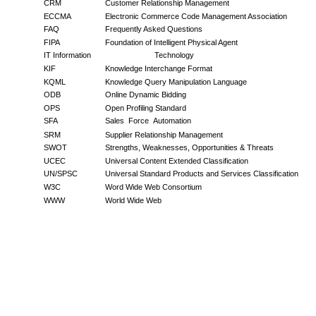
CBB
Consumer Buyer Behaviour
CRM
Customer Relationship Management
ECCMA
Electronic Commerce Code Management Association
FAQ
Frequently Asked Questions
FIPA
Foundation of Intelligent Physical Agent
IT Information
Technology
KIF
Knowledge Interchange Format
KQML
Knowledge Query Manipulation Language
ODB
Online Dynamic Bidding
OPS
Open Profiling Standard
SFA
Sales
Force
Automation
SRM
Supplier Relationship Management
SWOT
Strengths, Weaknesses, Opportunities & Threats
UCEC
Universal Content Extended Classification
UN/SPSC
Universal Standard Products and Services Classification
W3C
Word Wide Web Consortium
WWW
World Wide Web