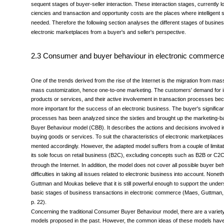
ketplaces; so do business transactions. Generally, business transactions base 
sequent stages of buyer-seller interaction. These interaction stages, currently lo
ciencies and transaction and opportunity costs are the places where intelligent s
needed. Therefore the following section analyses the different stages of busines
electronic marketplaces from a buyer's and seller's perspective.
2.3 Consumer and buyer behaviour in electronic commerc
One of the trends derived from the rise of the Internet is the migration from mas
mass customization, hence one-to-one marketing. The customers' demand for i
products or services, and their active involvement in transaction processes 
more important for the success of an electronic business. The buyer's significan
processes has been analyzed since the sixties and brought up the marketing
Buyer Behaviour model (CBB). It describes the actions and decisions involved i
buying goods or services. To suit the characteristics of electronic marketplaces
mented accordingly. However, the adapted model suffers from a couple of limita
its sole focus on retail business (B2C), excluding concepts such as B2B or C2
through the Internet. In addition, the model does not cover all possible buyer b
difficulties in taking all issues related to electronic business into account. None
Guttman and Moukas believe that it is still powerful enough to support the under
basic stages of business transactions in electronic commerce (Maes, Guttman
p. 22).
Concerning the traditional Consumer Buyer Behaviour model, there are a variety