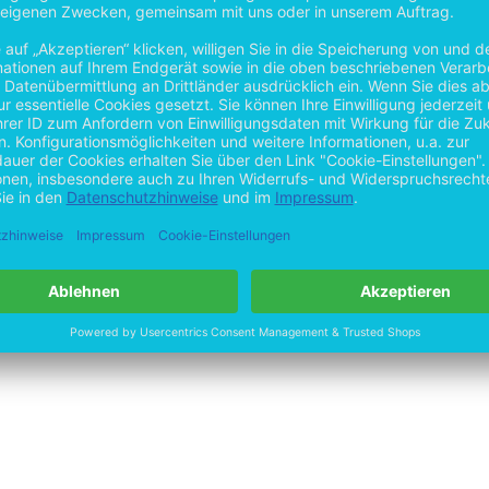
by
Open Publishing