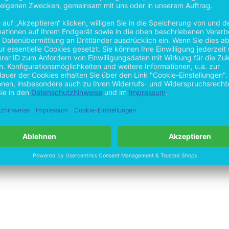
by
Open Publishing