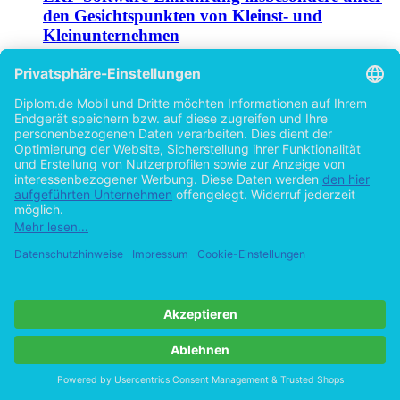
den Gesichtspunkten von Kleinst- und
Kleinunternehmen
Ein Leitfaden zur Objektivierung des ex-ante
Evaluierungsprozesses für ERP-Software-Systeme
von
Reiner Löffler (Autor:in)
©2010
Diplomarbeit
112 Seiten
Hilfe/FAQ
Impressum
Datenschutz
AGB
Vertrag widerrufen
Zur Desktop-Version
Copyright ©Imprint in der Bedey & Thoms Media GmbH
powered
by
Open Publishing
Cookie-Einstellungen