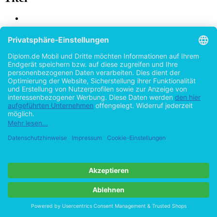
Die Bekämpfung des internationalen
Terrorismus
Eine Analyse des Sicherheitsverhaltens Deutschlands aus der
Sicht des Liberalismus und des Konstruktivismus
von
Ilir Osmani (Autor:in)
©2008
Magisterarbeit
146 Seiten
Hilfe/FAQ
Impressum
Datenschutz
AGB
Vertrag widerrufen
Zur Desktop-Version
Copyright ©Imprint in der Bedey & Thoms Media GmbH
powered
by
Open Publishing
Cookie-Einstellungen