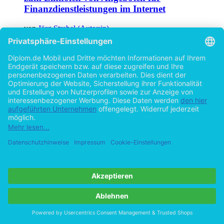
Finanzdienstleistungen im Internet
von
Jörg Strebel (Autor:in)
©2003
Diplomarbeit
107 Seiten
Hilfe/FAQ
Impressum
Datenschutz
AGB
Vertrag widerrufen
Zur Desktop-Version
Copyright ©Imprint in der Bedey & Thoms Media GmbH
powered
by
Open Publishing
Cookie-Einstellungen