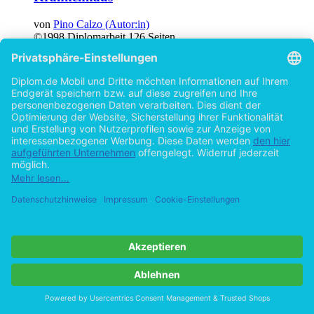
von
Pino Calzo (Autor:in)
©1998
Diplomarbeit
126 Seiten
Hilfe/FAQ
Impressum
Datenschutz
AGB
Vertrag widerrufen
Zur Desktop-Version
Copyright ©Imprint in der Bedey & Thoms Media GmbH
powered
by
Open Publishing
Cookie-Einstellungen