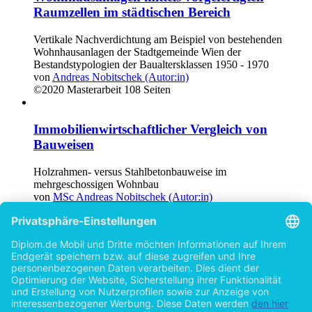
Raumzellen im städtischen Bereich
Vertikale Nachverdichtung am Beispiel von bestehenden
Wohnhausanlagen der Stadtgemeinde Wien der
Bestandstypologien der Baualtersklassen 1950 - 1970
von
Andreas Nobitschek (Autor:in)
©2020
Masterarbeit
108 Seiten
Immobilienwirtschaftlicher Vergleich von
Bauweisen
Holzrahmen- versus Stahlbetonbauweise im
mehrgeschossigen Wohnbau
von
MSc Andreas Nobitschek (Autor:in)
©2018
Studienarbeit
88 Seiten
Mietzinsminderung von Gastronomielokalen im
Lichte der COVID-19-Pandemie
von
MSc, MLS Andreas Nobitschek (Autor:in)
©2022
Masterarbeit
92 Seiten