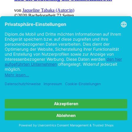
von
Jaqueline Tabaka (Autor:in)
©2020
Bachelorarbeit
72 Seiten
Hilfe/FAQ
Impressum
Datenschutz
AGB
Vertrag widerrufen
Zur Desktop-Version
Copyright ©Imprint in der Bedey & Thoms Media GmbH
powered
by
Open Publishing
Cookie-Einstellungen