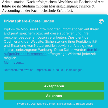
Administration. Nach erfolgreichem Abschluss als Bachelor of Arts
führte sie ihr Studium mit dem Masterstudiengang Finance &
Accounting an der Fachhochschule Erfurt fort.
Titel
Leasingbilanzierung nach IFRS im Wandel
Die Reform des IAS 17
von
Franziska Klier (Autor:in)
©2014
Bachelorarbeit
75 Seiten
Hilfe/FAQ
Impressum
Datenschutz
AGB
Vertrag widerrufen
Zur Desktop-Version
Copyright ©Imprint in der Bedey & Thoms Media GmbH
powered
by
Open Publishing
Cookie-Einstellungen