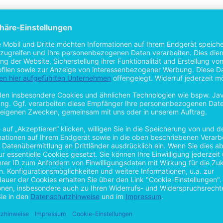
 möglich
n bedeutender Teil unserer Gesellschaft geworden. Sie hat nicht nur die
es rasanten medialen Informationsflusses, sind bereits jetzt Folgen a
ch, postalisch oder telefonisch möglich. Im Zeitalter von WhatsApp, 
 persönlich gesehen haben. Auch im Gesundheitsbereich werden heute
hläge und überwachen unseren Schlafrhythmus. Hinzu können wir unser
one hilft bei der Beurteilung von Auffälligkeiten in
rmationen zu Krankheiten und Behandlungsmöglichkeiten durch „Dr. Goo
ävention und Suchthilfe ein System erschlossen wird, digital den Klient