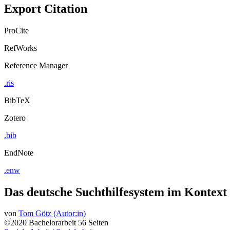
Export Citation
ProCite
RefWorks
Reference Manager
.ris
BibTeX
Zotero
.bib
EndNote
.enw
Das deutsche Suchthilfesystem im Kontext z
von
Tom Götz (Autor:in)
©2020
Bachelorarbeit
56 Seiten