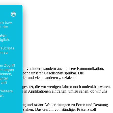
 Wirtschaft radikal verändert, sondern auch unsere Kommunikation.
uf Beziehungsebene unserer Gesellschaft spürbar. Die
Facebook, Tinder und vielen anderen „sozialen“
 Methoden eingesetzt, die vor wenigen Jahren noch undenkbar waren.
e Mahlzeiten in Applikationen eintragen, um zu sehen, ob wir uns
gle“ blitzartig und rasant. Weiterleitungen zu Foren und Beratung
en zur Seite zu stehen. Das Gefühl von ständiger Präsenz soll