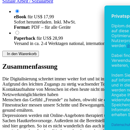
Soziale Arbeit / Sozialarbeit
eBook
für
US$ 17,99
Sofort herunterladen. Inkl. MwSt.
Format:
PDF – für alle Geräte
Paperback
für
US$ 28,99
Versand in ca. 2-4 Werktagen national, internationaler Versand
In den Warenkorb
Zusammenfassung
Die Digitalisierung schreitet immer weiter fort und ist inzwischen ei
Aufgrund des leichten Zugangs zu stetig wachsender Technologie und d
Kontaktaufnahme von Menschen ist eben heute nicht mehr nur persönli
Netzwerkmöglichkeiten haben
Menschen das Gefühl „Freunde“ zu haben, obwohl sie diese noch nie
Fitnesstracker messen unsere Schritte und Bewegungen, sowie Pulssc
gesund ernähren.
Depressionen werden mit Online-Angeboten therapiert und das Smartph
Sachen Hautkrebsvorsorge. Außerdem ist die Bereitstellung von Info
sind hier gegeben. So ist es nicht wunderlich das auch in der Suchtpr