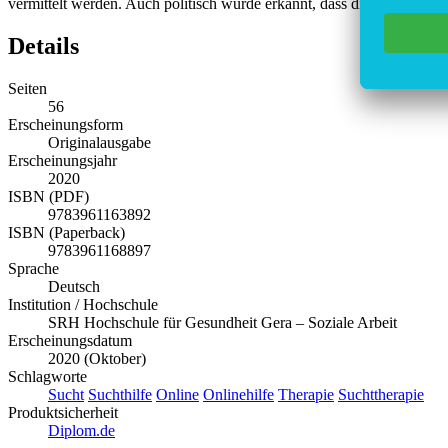
vermittelt werden. Auch politisch wurde erkannt, dass die Bedeutsamk
Details
Seiten
56
Erscheinungsform
Originalausgabe
Erscheinungsjahr
2020
ISBN (PDF)
9783961163892
ISBN (Paperback)
9783961168897
Sprache
Deutsch
Institution / Hochschule
SRH Hochschule für Gesundheit Gera – Soziale Arbeit
Erscheinungsdatum
2020 (Oktober)
Schlagworte
Sucht
Suchthilfe
Online
Onlinehilfe
Therapie
Suchttherapie
Produktsicherheit
Diplom.de