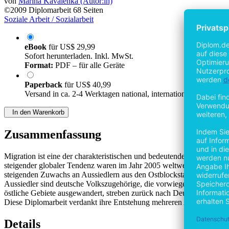
von
Marina Kavalenka (Autor:in)
©2009
Diplomarbeit
68 Seiten
Soziale Arbeit / Sozialarbeit
eBook
für
US$ 29,99
Sofort herunterladen. Inkl. MwSt.
Format:
PDF – für alle Geräte
Paperback
für
US$ 40,99
Versand in ca. 2-4 Werktagen national, internationaler Versand
In den Warenkorb
Zusammenfassung
Migration ist eine der charakteristischen und bedeutenden Erscheinun
steigender globaler Tendenz waren im Jahr 2005 weltweit ca. 200 Mil
steigenden Zuwachs an Aussiedlern aus den Ostblockstaaten.
Aussiedler sind deutsche Volkszugehörige, die vorwiegend aus den G
östliche Gebiete ausgewandert, streben zurück nach Deutschland, dort
Diese Diplomarbeit verdankt ihre Entstehung mehreren Aspekten, unt
Details