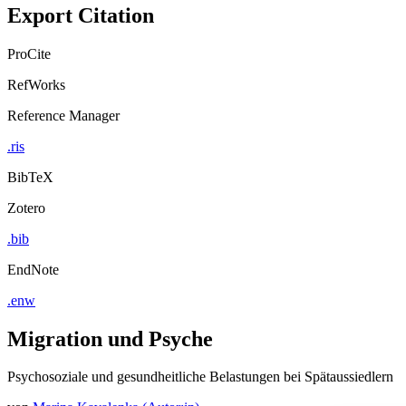
Export Citation
ProCite
RefWorks
Reference Manager
.ris
BibTeX
Zotero
.bib
EndNote
.enw
Migration und Psyche
Psychosoziale und gesundheitliche Belastungen bei Spätaussiedlern