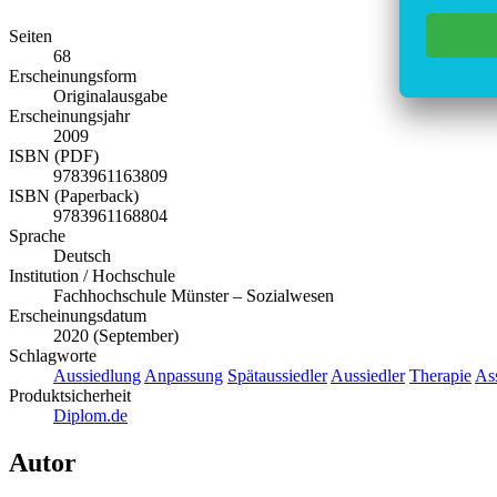
Seiten
68
Erscheinungsform
Originalausgabe
Erscheinungsjahr
2009
ISBN (PDF)
9783961163809
ISBN (Paperback)
9783961168804
Sprache
Deutsch
Institution / Hochschule
Fachhochschule Münster – Sozialwesen
Erscheinungsdatum
2020 (September)
Schlagworte
Aussiedlung
Anpassung
Spätaussiedler
Aussiedler
Therapie
Ass
Produktsicherheit
Diplom.de
Autor