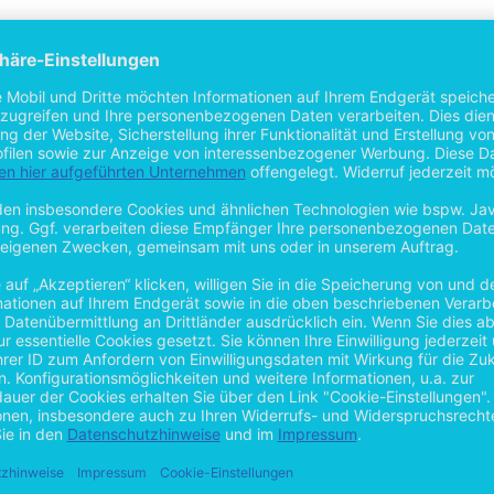
 möglich
gen des öffentlichen Lebens des XX. Jh., die verschiedene Erfahrungen
lionen Menschen umgesiedelt. Im letzten Jahrzehnt des 20. Jahrhundert
US-Staaten, sowie aus Polen und Rumänien ausgesiedelt sind. Diese A
hin, wo ihre Wurzeln liegen.
er anderem den persönlichen Erfahrungen der Autorin als ehemalige Mi