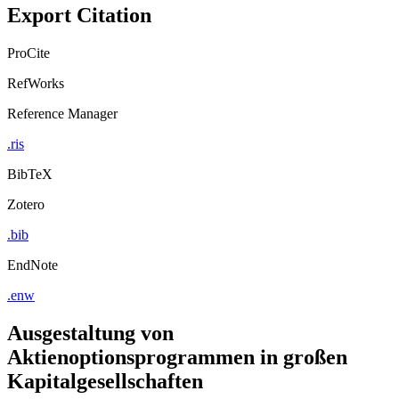
Export Citation
ProCite
RefWorks
Reference Manager
.ris
BibTeX
Zotero
.bib
EndNote
.enw
Ausgestaltung von
Aktienoptionsprogrammen in großen
Kapitalgesellschaften