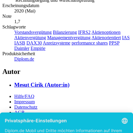
Gottfried Wilhelm Leibniz Universität Hannover –
Rechnungslegung und Wirtschaftsprüfung
Erscheinungsdatum
2020 (Mai)
Note
1,7
Schlagworte
Vorstandsvergütung
Bilanzierung
IFRS2
Aktienoptionen
Aktienvergütung
Managementvergütung
Aktienorientiert
IAS
IASB
DAX30
Anreizsysteme
performance shares
PPSP
Daimler
Empirie
Produktsicherheit
Diplom.de
Autor
Mesut Cirik (Autor:in)
Hilfe/FAQ
Impressum
Datenschutz
AGB
Vertrag widerrufen