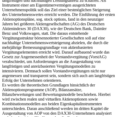
gewährt, um für Führungskräfte, wie Vorstandsmitgliedern, einen
langfristigen und nachhaltigen Leistungsanreiz zu schaffen. Als
Instrument einer am Eigentümervermögen ausgerichteten
Unternehmenspolitik soll das Ziel einer bestmöglichen Steigerung
des Unternehmenswertes erreicht werden. Die Einführung der ersten
Aktienoptionspläne, sog. stock options, fand in den neunziger
Jahren bei größeren Aktiengesellschaften (AG) des Deutschen
Aktienindexes 30 (DAX30), wie der Deutschen Bank, Daimler
Benz und Volkswagen, statt. Die daraus entstehende
Vergütungsstruktur börsennotierter Gesellschaften soll auf eine
nachhaltige Unternehmenswertsteigerung abzielen, die durch die
mehrjährige Bemessungsgrundlage von aktienbasierten
Vergütungselementen erreicht wird. Darauf aufbauend wurde das
Gesetz zur Angemessenheit der Vorstandsvergütung (VorstAG)
verabschiedet, um Anforderungen an die Ausgestaltung von
langfristigen und anreizbasierten Vergütungsmodellen zu
intensivieren. Demnach sollen Vorstandsvergütungen nicht nur
angemessen und transparent sein, sondern sich auch am langfristigen
Erfolg der Unternehmen orientieren.
Es werden die theoretischen Grundlagen hinsichtlich der
Aktienoptionsprogramme (AOP), Bilanzansätze,
Bilanzbewertungen und Bewertungsmodelle beschrieben. Hierbei
wird zwischen realen und virtuellen Aktienoptionen sowie
Kombinationsmodellen aus beiden Eigenkapitalinstrumenten
unterschieden. Daran anschließend werden im dritten Kapitel die