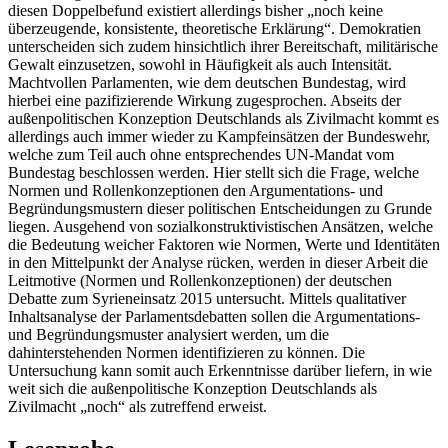
diesen Doppelbefund existiert allerdings bisher „noch keine
überzeugende, konsistente, theoretische Erklärung“. Demokratien
unterscheiden sich zudem hinsichtlich ihrer Bereitschaft, militärische
Gewalt einzusetzen, sowohl in Häufigkeit als auch Intensität.
Machtvollen Parlamenten, wie dem deutschen Bundestag, wird
hierbei eine pazifizierende Wirkung zugesprochen. Abseits der
außenpolitischen Konzeption Deutschlands als Zivilmacht kommt es
allerdings auch immer wieder zu Kampfeinsätzen der Bundeswehr,
welche zum Teil auch ohne entsprechendes UN-Mandat vom
Bundestag beschlossen werden. Hier stellt sich die Frage, welche
Normen und Rollenkonzeptionen den Argumentations- und
Begründungsmustern dieser politischen Entscheidungen zu Grunde
liegen. Ausgehend von sozialkonstruktivistischen Ansätzen, welche
die Bedeutung weicher Faktoren wie Normen, Werte und Identitäten
in den Mittelpunkt der Analyse rücken, werden in dieser Arbeit die
Leitmotive (Normen und Rollenkonzeptionen) der deutschen
Debatte zum Syrieneinsatz 2015 untersucht. Mittels qualitativer
Inhaltsanalyse der Parlamentsdebatten sollen die Argumentations-
und Begründungsmuster analysiert werden, um die
dahinterstehenden Normen identifizieren zu können. Die
Untersuchung kann somit auch Erkenntnisse darüber liefern, in wie
weit sich die außenpolitische Konzeption Deutschlands als
Zivilmacht „noch“ als zutreffend erweist.