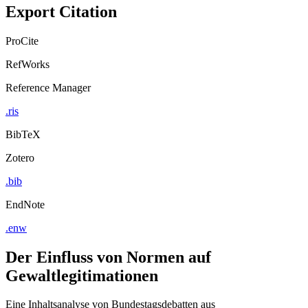
Export Citation
ProCite
RefWorks
Reference Manager
.ris
BibTeX
Zotero
.bib
EndNote
.enw
Der Einfluss von Normen auf
Gewaltlegitimationen
Eine Inhaltsanalyse von Bundestagsdebatten aus