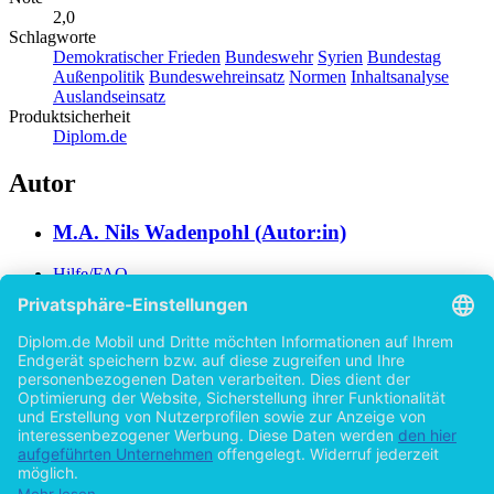
2,0
Schlagworte
Demokratischer Frieden
Bundeswehr
Syrien
Bundestag
Außenpolitik
Bundeswehreinsatz
Normen
Inhaltsanalyse
Auslandseinsatz
Produktsicherheit
Diplom.de
Autor
M.A. Nils Wadenpohl (Autor:in)
Hilfe/FAQ
Impressum
Datenschutz
AGB
Vertrag widerrufen
Zur Desktop-Version
Copyright ©Imprint in der Bedey & Thoms Media GmbH
powered
by
Open Publishing
Zurück