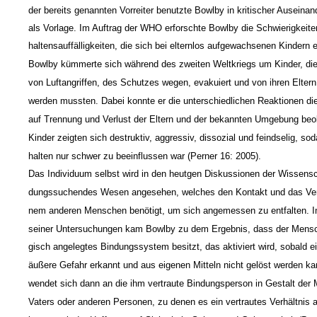
der bereits genannten Vorreiter benutzte Bowlby in kritischer Auseina
als Vorlage. Im Auftrag der WHO erforschte Bowlby die Schwierigkeite
haltensauffälligkeiten, die sich bei elternlos aufgewachsenen Kindern 
Bowlby kümmerte sich während des zweiten Weltkriegs um Kinder, di
von Luftangriffen, des Schutzes wegen, evakuiert und von ihren Eltern
werden mussten. Dabei konnte er die unterschiedlichen Reaktionen di
auf Trennung und Verlust der Eltern und der bekannten Umgebung beo
Kinder zeigten sich destruktiv, aggressiv, dissozial und feindselig, sod
halten nur schwer zu beeinflussen war (Perner 16: 2005).
Das Individuum selbst wird in den heutgen Diskussionen der Wissensch
dungssuchendes Wesen angesehen, welches den Kontakt und das Vert
nem anderen Menschen benötigt, um sich angemessen zu entfalten.
seiner Untersuchungen kam Bowlby zu dem Ergebnis, dass der Mensch
gisch angelegtes Bindungssystem besitzt, das aktiviert wird, sobald e
äußere Gefahr erkannt und aus eigenen Mitteln nicht gelöst werden k
wendet sich dann an die ihm vertraute Bindungsperson in Gestalt der 
Vaters oder anderen Personen, zu denen es ein vertrautes Verhältnis 