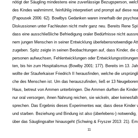
nötigt der Säugling mindestens eine zuverlässige Bezugsperson, welc
des Kindes wahrnimmt, feinfühlig interpretiert und prompt auf diese rea
(Papousek 2006: 62). Bowlbys Gedanken waren innerhalb der psychoa
Diskussionen unter Fachleuten nicht mehr ganz neu. Bereits Rene Spitz
dass eine ausschließliche Befriedigung oraler Bedürfnisse nicht aussre
nem jungen Menschen in seiner Entwicklung überlebensnotwendige Attr
zugeben. Spitz zeigte in seinen Beobachtungen auf, dass Kinder, die
personen aufwuchsen, Fehlentwicklungen oder Entwicklungsstörungen
ten, bis hin zum Hospitalismus (Bowlby 2001: 177). Bereits im 13. Jah
wollte der Stauferkaiser Friedrich II herausfinden, welche die ursprüng
che des Menschen ist. Um das herauszufinden, ließ er 13 Neugeboren
Haus, betreut von Ammen unterbringen. Die Ammen durften die Kinder 
nur oral versorgen, ihnen Nahrung reichen, sie wickeln, aber keinesfall
sprechen. Das Ergebnis dieses Experimentes war, dass diese Kinder
und starben. Beziehung und Bindung ist also (überlebens-) notwendig
über das Säuglingsalter hinausgeht (Schwing & Fryszer 2013: 21). Em
11