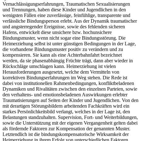
Vernachlässigungserfahrungen, Traumatischen Sexualisierungen
und Trennungen, haben diese Kinder und Jugendlichen in den
wenigsten Fällen eine zuverlässige, feinfühlige, transparente und
verlässliche Bindungsperson erlebt. Aus der Dynamik traumatischer
und angsterregender Ereignisse, sowie des fehlenden sicheren
Hafens, entwickelt diese unsichere bzw. hochunsichere
Bindungsmuster, wenn nicht sogar eine Bindungsstörung. Die
Heimerziehung selbst ist unter günstigen Bedingungen in der Lage,
die vorhandene Bindungsmuster positiv zu verändern und zu
kompensieren. Sie kann als eine Achterbahnfahrt bezeichnet
werden, da sie phasenabhängig Früchte trägt, dann aber wieder in
Rückschläge umschlagen kann. Heimerziehung ist vielen
Herausforderungen ausgesetzt, welche dem Vermitteln von
korrektiven Bindungserfahrungen im Weg stehen. Die Rede ist
dabei von institutionellen Rahmenbedingungen, konfliktbeladenen
Dynamiken und Rivalitäten zwischen den einzelnen Parteien, sowie
den verhaltens- und emotionsbeladenen Auswirkungen erlebter
Traumatisierungen auf Seiten der Kinder und Jugendlichen. Von den
mit derartigen Störungsbildern arbeitenden Fachkräften wird ein
starkes Persönlichkeitsbild verlangt, welches in der Lage ist, den
Belastungen standzuhalten. Supervision, Fort- und Weiterbildungen,
sowie die Unterstützung mit der eigenen Vergangenheit gelten dabei
als fördernde Faktoren zur Kompensation der genannten Muster.
Letztendlich ist die bindungskompensatorische Wirksamkeit der
Heimerziehung in ihrem Erfolg von unterschiedlichen Faktoren