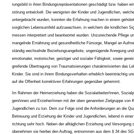
rungsbild in ihren Bindungsrepräsentationen geschädigt bzw. haben ei
störung entwickelt. Die wenigsten der Kinder und Jugendlichen, welche
untergebracht wurden, konnten die Erfahrung machen in einem gehütet
sorglichen Lebensumfeld aufzuwachsen, in welchem die kindlichen Si
messen interpretiert und beantwortet wurden. Unzureichende Pflege u
mangelnde Ernährung und gesundheitliche Fürsorge, Mangel an Aufme
ständig wechselnde Beziehungsangebote, ungenügende Anregung und
emotionaler, motorischer, geistiger und sozialer Fähigkeit, sowie gener
greifende Übertragung von Traumatisierungen charakterisierten das Le
Kinder. Sie sind in ihrem Bindungsverhalten erheblich beeinträchtig un
auf die Offenheit korrektiven Erfahrungen gegenüber gehemmt.
Im Rahmen der Heimerziehung haben die Sozialarbeiter/innen, Sozial
gen/innen und Erzieher/innen mit der oben genannten Zielgruppe von 
Jugendlichen zu tun. Dem zur Folge sind die Anforderungen an die Qual
Betreuung und Erziehung der Kinder und Jugendlichen, lebend in einer
richtung sehr hoch. Neben der alltäglichen Erziehung und Versorgung 
übenehmen sie hierbei den Auftrag, entnommen aus dem § 34 des SGB