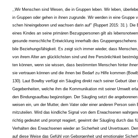
,,Wir Menschen sind Wesen, die in Gruppen leben. Wir leben, überleb
in Gruppen oder gehen in ihnen zugrunde. Wir werden in eine Gruppe 
schen hineingeboren und wachsen darin auf" (Ruppert 2015: 31 ). Die
eines Kindes an seine primären Bezugspersonen gilt als lebensnotwend
gesunde menschliche Entwicklung innerhalb des Gruppengeschehens u
bile Beziehungsfähigkeit. Es zeigt sich immer wieder, dass Menschen
von ihrem Alter am glücklichsten sind und ihre Persönlichkeit bestmögl
ten können, wenn sie wissen, dass bestimmten Menschen hinter ihne
sie vertrauen können und die ihnen bei Bedarf zu Hilfe kommen (Bowl
130). Laut Bowlby verfügt ein Säugling direkt nach seiner Geburt über
Gegebenheiten, welche ihm die Kommunikation mit seiner Umwelt erl
den Bindungsaufbau begünstigen. Der Säugling setzt die angeborenen
weisen ein, um der Mutter, dem Vater oder einer anderen Person sein 
mitzuteilen. Wird das kindliche Signal von dem Erwachsenen wahrg
richtig gedeutet und prompt reagiert, gewinnt der Säugling durch das fü
Verhalten des Erwachsenen wieder an Sicherheit und Urvertrauen. De
auf diese Weise das Gefühl von Geborgenheit und emotionaler Sicherh