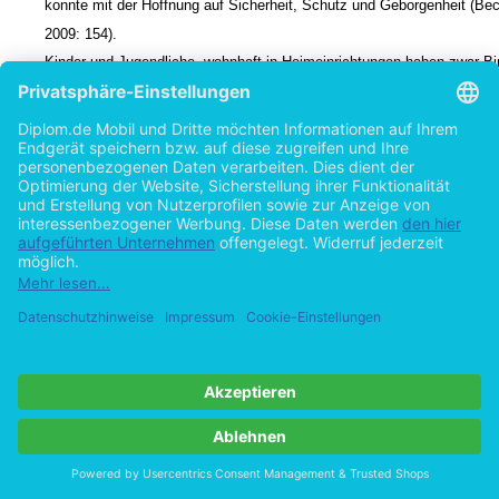
konnte mit der Hoffnung auf Sicherheit, Schutz und Geborgenheit (Bec
2009: 154).
Kinder und Jugendliche, wohnhaft in Heimeinrichtungen haben zwar B
fahrungen machen können, die Rede ist hierbei aber selten von zuverlä
bevollen und tragfähigen Bindungen. Um zu verstehen, welche Rolle d
theorie für die Heimerziehung spielt, wird diese im Folgenden in ihren 
lichen Attributen erörtert.
12
1.2 Begriffsbestimmung
Bindungstheoretische Grundlagen dienen dem Verständnis der Mensc
wodurch menschliches Verhalten besser eingeordnet und verstanden 