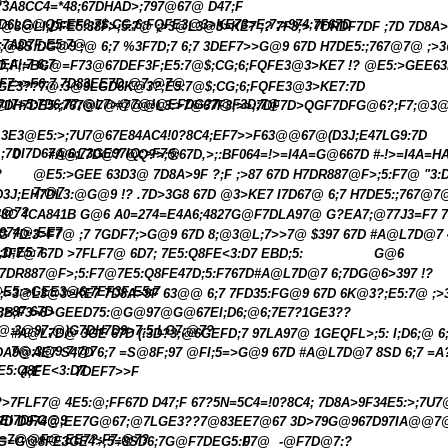
?
3A8CC4=*48;
67DHAD>;797@67@ D47;F
;D6LG@Q5:EF6;7$;CG;6;FQFE3@3>KE73>E,7;>974;7F67D
;@3@LI;DFE5:38F>;5:7@ ;>3@L3@3>KE7 ;? 7F3;> 7DRDF7DF ;7D 7D8A>
:7AD7F;E5:7@
;@8S:DG@9 ;@ 6;7 %3F7D;7 6;7 3DEF7>>G@9 67D H7DE5:;767@7@ 
EAI;7 6;7
D;F;=BG@=F73@67DEF3F;E5:7@$;CG;6;FQFE3@3>KE7 !? @E5:>GEE6
F7>>F6;7.7D83EE7D;@7;@7@
GE3??7@:3@9LGD6K@3?;E5:7@$;CG;6;FQFE3@3>KE7:7D
@I7>5:7D6;77;@L7>@7@!@EFDG?7@F3D;7@
7DH7DE5:;767@7@#7@@L3:>7@67F3;>>;7DF7D>QGF7DFG@6?;F7;@3@
3E3@E5:>;7U7@67
E84AC4!0?8C4;
EF7>>F63@@67@(D3J;E47LG9:7D
;7DI7D67@6;73GE97IQ:>F7@
0
#A@L7D@7 @Q?>;5:67D
,>;:BF064=!>=I4A=
G@667D
#-!>=I4A=
H
?
@E5:>GEE 63D3@ 7D8A>9F ?;F ;>87 67D H7DR887@F>;5:F7@ "3:
7;@7
D3J;EH7DL3:@G@9 !? .7D>3G8 67D @3>KE7 I7D67@ 6;7 H7DE5:;767
;@7?
48C 4CA841B
G@6
A0=274=E4A6;4827
G@F7DLA97@ G?EA7;@77J3=F7 
974@;EE7
G 7D:3>F7@ ;7 7GDF7;>G@9 67D 8;@3@L;7>>7@ $397 67D #A@L7D@7 47
;D;E5:7
3F7@ 67D >7FLF7@ 6D7; 7E5:Q8FE<3:D7 EBD;5:
G@6
7DR887@F>;5:F7@7E5:Q8FE47D;5:F767D#A@L7D@7 6;7DG@6>397 !?
E5:>GEE3@6;7EF3F;E5:7
;>3@L3@3>KE7 7D8A>9F 63@@ 6;7 7FD35:FG@9 67D 6K@3?;E5:7@ ;
;>87 67D
3B;F3>8>GEED75:@G@97@G@67EI;D6;@6;7E7?1GE3??
@:3@97;@)G7DH7D9>7;5:LG7;@7?
#A@L7D@ 3GE 67D (:3D?3;@6GEFD;7 97LA97@ 1GEQFL>;5: I;D6;@ 6
7@:3@9 7;@7
DA9@AE7 S47D 6;7 =S@8F;97 @FI;5=>G@9 67D #A@L7D@7 8SD 6;7 =
E5:Q8FE<3:D7
4;E
7DEF7>>F
?>7FLF7@ 4E5:@;FF67D D47;F 67?
5N=5C4=!0?8C4;
7D8A>9F34E5:>;7U7
EI7DFG@9
7D D974@;EE7G@67;@7LGE3??7@83EE7@67 3D>79G@967D97IA@@
=7@@F@;EE7?;F7;@7?
G=G@8FE3GE4>;5=8SD6;7G@F7DEG5:F7@
0
-@F7D@7:?