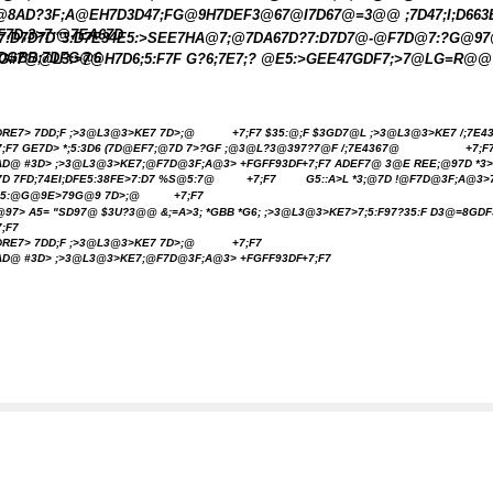
@8AD?3F;A@EH7D3D47;FG@9H7DEF3@67@I7D67@=3@@ ;7D47;I;D663
F7D;3>7;@7EA67D
7:D7D7D"3:D7E34E5:>SEE7HA@7;@7DA67D?7:D7D7@-@F7D@7:?G@97
DGBB;7DFG@6
G#7@@L3:>7@H7D6;5:F7F G?6;7E7;? @E5:>GEE47GDF7;>7@LG=R@
DRE7> 7DD;F ;>3@L3@3>KE7 7D>;@
+7;F7 $35:@;F $3GD7@L ;>3@L3@3>KE7 /;7E4
7;F7 GE7D> *;5:3D6 (7D@EF7;@7D 7>?GF ;@3@L?3@397?7@F /;7E4367@
+7;F
AD@ #3D> ;>3@L3@3>KE7;@F7D@3F;A@3> +FGFF93DF
+7;F7 ADEF7@ 3@E REE;@97D *3>
7D 7FD;74EI;DFE5:38FE>7:D7 %S@5:7@
+7;F7
G5::A>L *3;@7D !@F7D@3F;A@3>
75:@G@9E>79G@9 7D>;@
+7;F7
@97> A5= "SD97@ $3U?3@@ &;=A>3; *GBB *G6; ;>3@L3@3>KE7>7;5:F97?35:F D3@=8GDF
7;F7
DRE7> 7DD;F ;>3@L3@3>KE7 7D>;@
+7;F7
AD@ #3D> ;>3@L3@3>KE7;@F7D@3F;A@3> +FGFF93DF
+7;F7