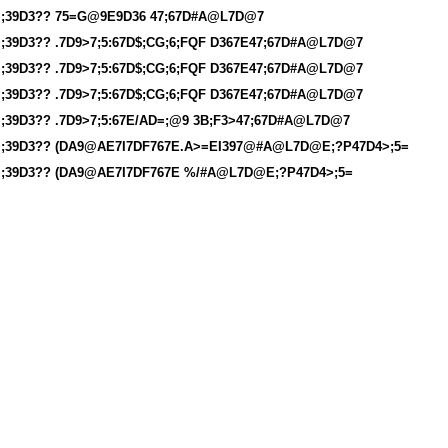
;39D3?? 75=G@9E9D36 47;67D#A@L7D@7
;39D3?? .7D9>7;5:67D$;CG;6;FQF D367E47;67D#A@L7D@7
;39D3?? .7D9>7;5:67D$;CG;6;FQF D367E47;67D#A@L7D@7
;39D3?? .7D9>7;5:67D$;CG;6;FQF D367E47;67D#A@L7D@7
;39D3?? .7D9>7;5:67E/AD=;@9 3B;F3>47;67D#A@L7D@7
;39D3?? (DA9@AE7I7DF767E.A>=EI397@#A@L7D@E;?P47D4>;5=
;39D3?? (DA9@AE7I7DF767E %/#A@L7D@E;?P47D4>;5=