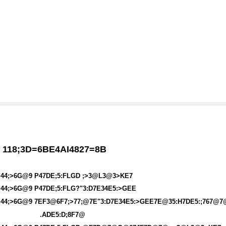
118;3D=6BE4AI4827=8B
44;>6G@9 P47DE;5:FLGD ;>3@L3@3>KE7
44;>6G@9 P47DE;5:FLG?"3:D7E34E5:>GEE
44;>6G@9 7EF3@6F7;>77;@7E"3:D7E34E5:>GEE7E@35:H7DE5:;767@7
.ADE5:D;8F7@