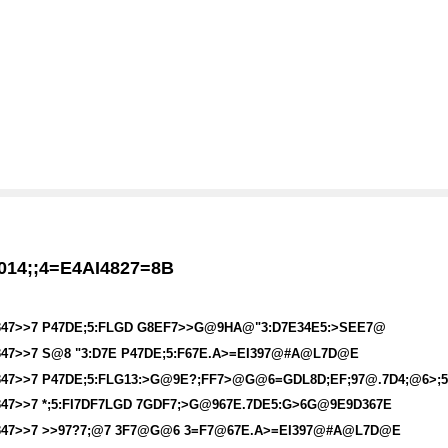
014;;4=E4AI4827=8B
347>>7 P47DE;5:FLGD G8EF7>>G@9HA@"3:D7E34E5:>SEE7@
347>>7 S@8 "3:D7E P47DE;5:F67E.A>=EI397@#A@L7D@E
347>>7 P47DE;5:FLG13:>G@9E?;FF7>@G@6=GDL8D;EF;97@.7D4;@6>;5
347>>7 *;5:FI7DF7LGD 7GDF7;>G@967E.7DE5:G>6G@9E9D367E
347>>7 >>97?7;@7 3F7@G@6 3=F7@67E.A>=EI397@#A@L7D@E