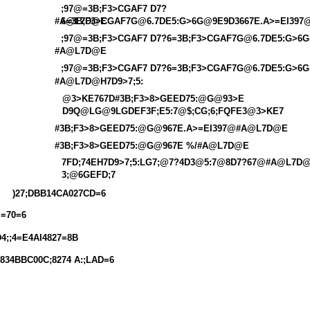
;97@=3B;F3>CGAF7 D7?
6=3B;F3>CGAF7G@6.7DE5:G>6G@9E9D3667E.A>=EI397
#A@L7D@E
;97@=3B;F3>CGAF7 D7?6=3B;F3>CGAF7G@6.7DE5:G>6G
#A@L7D@E
;97@=3B;F3>CGAF7 D7?6=3B;F3>CGAF7G@6.7DE5:G>6G
#A@L7D@H7D9>7;5:
@3>KE767D#3B;F3>8>GEED75:@G@93>E
D9Q@LG@9LGDEF3F;E5:7@$;CG;6;FQFE3@3>KE7
#3B;F3>8>GEED75:@G@967E.A>=EI397@#A@L7D@E
#3B;F3>8>GEED75:@G@967E %/#A@L7D@E
7FD;74EH7D9>7;5:LG7;@7?4D3@5:7@8D7?67@#A@L7D@
3;@6GEFD;7
)27;DBB14CA027CD=6
=70=6
D4;;4=E4AI4827=8B
834BBC00C;8274 A:;LAD=6