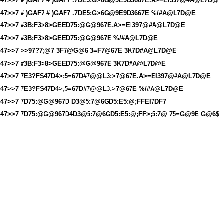
347>>7 # )GAF7 # )GAF7 .7DE5:G>6G@9E9D3667E.A>=EI397@#A@L7D
347>>7 # )GAF7 # )GAF7 .7DE5:G>6G@9E9D3667E %/#A@L7D@E
347>>7 #3B;F3>8>GEED75:@G@967E.A>=EI397@#A@L7D@E
347>>7 #3B;F3>8>GEED75:@G@967E %/#A@L7D@E
347>>7 >>97?7;@7 3F7@G@6 3=F7@67E 3K7D#A@L7D@E
347>>7 #3B;F3>8>GEED75:@G@967E 3K7D#A@L7D@E
347>>7 7E3?FS47D4>;5=67D#7@@L3:>7@67E.A>=EI397@#A@L7D@E
347>>7 7E3?FS47D4>;5=67D#7@@L3:>7@67E %/#A@L7D@E
347>>7 7D75:@G@967D D3@5:7@6GD5:E5:@;FFEI7DF7
347>>7 7D75:@G@967D4D3@5:7@6GD5:E5:@;FF>;5:7@ 75=G@9E G@6$