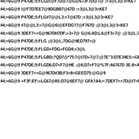
44;>6G@9 P47DE;5:FLGD;@F7D@7@G@67JF7D@7@ ;>3@L3@3>KE7
44;>6G@9 !@F7D7EE7@9DGBB7@67D ;>3@L3@3>KE7
44;>6G@9 P47DE;5:FLG#7@@L3:>7@67D ;>3@L3@3>KE7
44;>6G@9 #7@@L3:>7@G@6!@EFDG?7@F767D ;@3@L3@3>KE7
44;>6G@9 3DEF7>>G@967DH7DF;=3>7@ G@6:AD;LA@F3>7@ ;@3@L
44;>6G@9 P47DE;5:FLG ;@3@L;7DG@9ED797>@
44;>6G@9 P47DE;5:FLGD+FDG=FGD4;>3@L
44;>6G@9 P47DE;5:FLGBD;?QD7@*75:7@I7D=7@7;@7E"3:D7E34E5:>G
44;>6G@9 P47DE;5:FLGD6;D7=F7@HE ;@6;D7=F7@%7F:A6767D 3E:8>
44;>6G@9 3DEF7>>G@967D#3B;F3>8>GEED75:@G@9
44;>6G@9 +F3F;EF;=LG67@8S:D7@6EF7@ GFA?A4;>:7DEF7>>7D@I7>FI