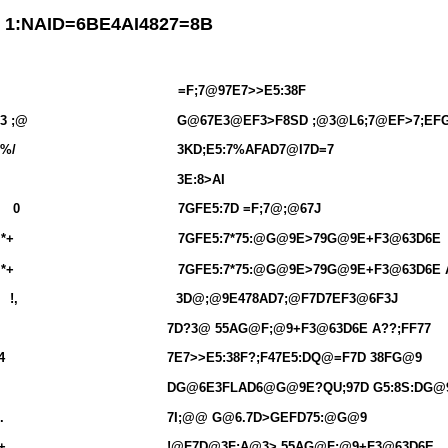
1:NAID=6BE4AI4827=8B
=F;7@97E7>>E5:38F
3 ;@
G@67E3@EF3>F8SD ;@3@L6;7@EF>7;EFG
%/
3KD;E5:7%AFAD7@I7D=7
3E:8>AI
0
7GFE5:7D =F;7@;@67J
*+
7GFE5:7*75:@G@9E>79G@9E+F3@63D6E
*+
7GFE5:7*75:@G@9E>79G@9E+F3@63D6E 
!,
3D@;@9E478AD7;@F7D7EF3@6F3J
7D?3@ 55AG@F;@9+F3@63D6E A??;FF77
4
7E7>>E5:38F?;F47E5:DQ@=F7D 38FG@9
DG@6E3FLAD6@G@9E?QU;97D G5:8S:DG@
.
7I;@@ G@6.7D>GEFD75:@G@9
 +
!@F7D@3F;A@3> 55AG@F;@9+F3@63D6E