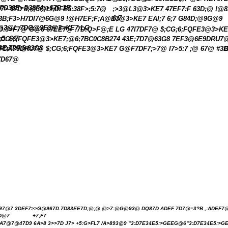
FD39E=D38F4;>67F 3E
;7> 67D 8;@3@LI;DFE5:38F>;5:7@
;>3@L3@3>KE7 47EF7:F 63D;@ !@
6;7
3B;F3>H7DI7@6G@9 !@H7EF;F;A@E3@3>KE7 EAI;7 6;7 G84D;@9G@9
@3@L;7DG@9E3@3>KE7 LG
D:3>F7@ G@6 67EE7@ .7D:Q>F@;E LG 47I7DF7@ $;CG;6;FQFE3@3>KE
;5: 6;7
;CG;6;FQFE3@3>KE7;@6;7
BC0C8B274
43E;7D7@63G8 7EF3@6E9DRU7
3E;7D7@63G8
FDA?9DRU7@ $;CG;6;FQFE3@3>KE7 G@F7DF7;>7@ I7>5:7 ;@ 67@ #3
7D67@
;97@7 3DEF7>>G@967D.7D83EE7D;@;@ @>7:@G@93@ DQ87D ADEF 7D7@=3?B ,:ADEF7
D@7
+7;F7
A7@7@47D9 6A>8 3>>7D J7> +5:G>FL7 /A>893@9 "3:D7E34E5:>GEEG@6"3:D7E34E5:>