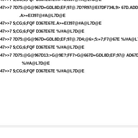
347>>7 7D75:@G@967D=GDL8D;EF;97@.7D?R97@EI7DF734L9> 67D.AD
.A>=EI397@#A@L7D@E
347>>7 $;CG;6;FQF D367E67E.A>=EI397@#A@L7D@E
347>>7 $;CG;6;FQF D367E67E %/#A@L7D@E
347>>7 7D75:@G@967D=GDL8D;EF;97@.7D4;@6>;5:=7;F7@67E %/#A@
347>>7 $;CG;6;FQF D367E67E %/#A@L7D@E
347>>7 7D75:@G@967D13:>G@9E?;FF7>G@667D=GDL8D;EF;97@ AD6
%/#A@L7D@E
347>>7 $;CG;6;FQF D367E67E %/#A@L7D@E