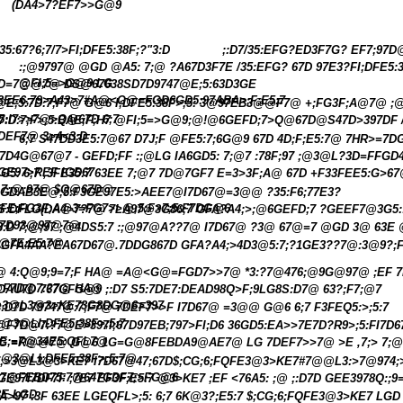
(DA4>7?EF7>>G@9
35:67?6;7/7>FI;DFE5:38F;?"3:D
;:D7/35:EFG?ED3F7G? EF7;97
:;@9797@ @GD @A5: 7;@ ?A67D3F7E /35:EFG? 67D 97E3?FI;DFE5:
@FI;5=>G@9 LG
D=7@@7@ DS@67638SD7D9747@E;5:63D3GE
3EE6;79>A43>7#A@<G@=FGD6GD5:97ABA>;F;E5:7
@E;5:7D:7;F7@ G@6 I;DFE5:38F>;5: 3@97EB3@@F7@ +;FG3F;A@7@ ;@ 
5:I7>>7@>Q@67D 6;7
7:D:7;F>;5:BAE;F;H7 @FI;5=>G@9;@!@6GEFD;7>Q@67D@S47D>397DF /
DEF7@ 3>4<3:D
6;7 S47DD3E5:7@67 D7J;F @FE5:7;6G@9 67D 4D;F;E5:7@ 7HR>=7D
7D4G@67@7 - GEFD;FF :;@LG IA6GD5: 7;@7 :78F;97 ;@3@L?3D=FFG
GE97>REF IGD67
G5: 6;7 ,3FE35:7 63EE 7;@7 7D@7GF7 E=3>3F;A@ 67D +F33FEE5:G>6
7;@;97@ $Q@67D@
GDAB3E@;5:F3GE97E5:>AEE7@I7D67@=3@@ ?35:F6;77E3?
FE;FG3F;A@3=FG7>>@;5:F>7;5:F7DG@6
S:DFLG(DA4>7?7@ 7LA97@3G86;7 GFA?A4;>;@6GEFD;7 ?GEEF7@3G5::
7D93@97@7@
3:D 7;@;97 ;@4DS5:7 :;@97@A??7@ I7D67@ ?3@ 67@=7 @GD 3@ 63E 
;@7E;E5:7@
GFA4AA?EA67D67@.7DDG867D GFA?A4;>4D3@5:7;?1GE3??7@:3@9?;F6
@ 4:Q@9;9=7;F HA@ =A@<G@=FGD7>>7@ *3:?7@476;@9G@97@ ;EF 7E 
F7D@7:?7@ HA@
DAU7D 767GFG@9 ;:D7 S5:7DE7:DEAD98Q>F;9LG8S:D7@ 63?;F7;@7
>3@L3@3>KE73G8DG@6>397
3:D7D 79747@:7;F7@ 7DEF7>>F I7D67@ =3@@ G@6 6;7 F3FEQ5:>;5:7
;@3@LI;DFE5:38F>;5:7
@F7D@7:?7@E>397I;67D97EB;797>FI;D6 36GD5:EA>>7E7D?R9>;5:FI7D
;E;=7@34E5:QFL7@
G =R@@7@ G@6 1G=G@8FEBDA9@AE7@ LG 7DEF7>>7@ >E ,7;> 7;@
;@3@LI;DFE5:38F>;5:7@
;>3@L3@3>KE7 I7D67@47;67D$;CG;6;FQFE3@3>KE7#7@@L3:>7@974;
7@FEBD75:7@647GDF7;>FG@6
GE97I7DF7F ;7E7 EF3F;E5:7 @3>KE7 ;EF <76A5: ;@ ;:D7D GEE3978Q:;
3E LGD
A>97 :3F 63EE LGEQFL>;5: 6;7 6K@3?;E5:7 $;CG;6;FQFE3@3>KE7 LG