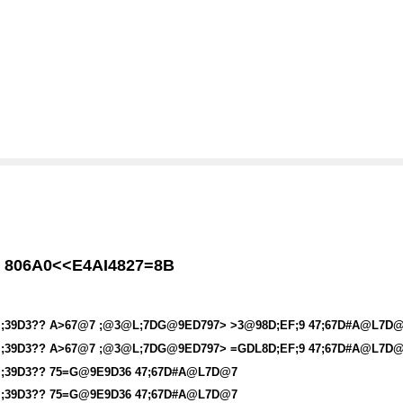
806A0<<E4AI4827=8B
;39D3?? A>67@7 ;@3@L;7DG@9ED797> >3@98D;EF;9 47;67D#A@L7D
;39D3?? A>67@7 ;@3@L;7DG@9ED797> =GDL8D;EF;9 47;67D#A@L7D
;39D3?? 75=G@9E9D36 47;67D#A@L7D@7
;39D3?? 75=G@9E9D36 47;67D#A@L7D@7