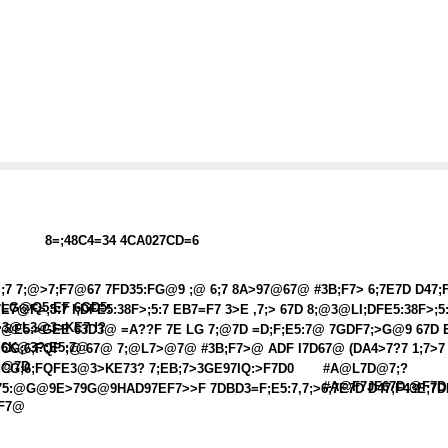
8=;48C4=34 4CA027CD=6
;7 7;@>7;F7@67 7FD35:FG@9 ;@ 6;7 8A>97@67@ #3B;F7> 6;7E7D D47;
LG@Q5:EF 6GD5:
7E7@F>;5:7 I;DFE5:38F>;5:7 EB7=F7 3>E ,7;> 67D 8;@3@LI;DFE5:38F>;
>3@L3@3>KE7 !?
@E5:>GEE 63D3@ =A??F 7E LG 7;@7D =D;F;E5:7@ 7GDF7;>G@9 67D 
6K@3?;E5:7@
;CG;6;FQF ;@ 67@ 7;@L7>@7@ #3B;F7>@ ADF I7D67@ (DA4>7?7 1;7>7 
;@7D
;CG;6;FQFE3@3>KE73? 7;EB;7>3GE97IQ:>F7D
0
#A@L7D@7;?
#A@F7JF67D;@F7
75:@G@9E>79G@9HAD97EF7>>F 7DBD3=F;E5:7,7;>6;7E7D D47;F43E;7D
F7@