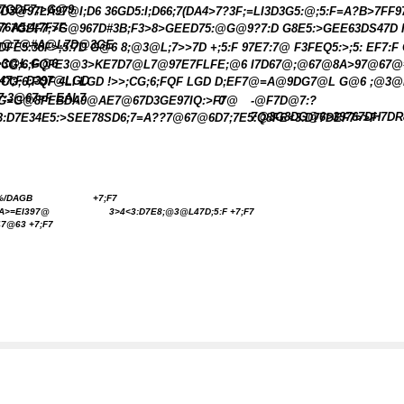
7GDF7;>G@9
7D3@97LA97@I;D6 36GD5:I;D66;7(DA4>7?3F;=LI3D3G5:@;5:F=A?B>7FF
76A5:4;7F7F
;7 7GDF7;>G@967D#3B;F3>8>GEED75:@G@9?7:D G8E5:>GEE63DS47D 
;@7@#A@L7D@3GE
;DFE5:38F>;5:7D G@6 8;@3@L;7>>7D +;5:F 97E7:7@ F3FEQ5:>;5: EF7:F
>3@L G@6
;CG;6;FQFE3@3>KE7D7@L7@97E7FLFE;@6 I7D67@;@67@8A>97@67@
47;F D397@LGD
;CG;6;FQF 4LI LGD !>>;CG;6;FQF LGD D;EF7@=A@9DG7@L G@6 ;@3
7:3@67>F EAI;7
G=G@8FEBDA9@AE7@67D3GE97IQ:>F7@
0
-@F7D@7:?
7@3G8DG@6>39767DH7DR
3:D7E34E5:>SEE78SD6;7=A??7@67@6D7;7E5:Q8FE<3:D77DEF7>>F
%/DAGB
+7;F7
.A>=EI397@
3>4<3:D7E8;@3@L47D;5:F +7;F7
47@63 +7;F7