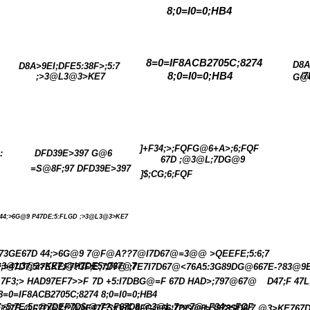
8;0=I0=0;HB4
8=0=IF8ACB2705C;8274
D8A
D8A>9EI;DFE5:38F>;5:7
8;0=I0=0;HB4
/
;>3@L3@3>KE7
G@
]+F34;>;FQFG@6+A>;6;FQF
:
DFD39E>397 G@6
67D ;@3@L;7DG@9
=S@8F;97 DFD39E>397
]$;CG;6;FQF
44;>6G@9 P47DE;5:FLGD ;>3@L3@3>KE7
;73GE67D 44;>6G@9 7@F@A??7@I7D67@=3@@ >QEEFE;5:6;7
>3@L3@3>KE7;@H7DE5:;767@7
7;>47D7;5:7EKEF7?3F;E;7D7@ ;7E7I7D67@<76A5:3G89DG@667E-?83@9E
7F3;> HAD97EF7>>F
7D +5:I7DBG@=F 67D HAD>;797@67@
D47;F 47L
8=0=IF8ACB2705C;8274 8;0=I0=0;HB4
7>5:7E;5:;@7DEF7D$;@;7?;F67D8;@3@L;7>>7@+F34;>;FQF
;@7E-@F7D@7:?7@E47E5:Q8F;9FG@66;7DG@6>3978SD6;7 @3>KE767