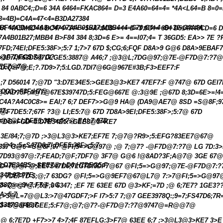
 84 0ABC4;;D=6 34A 6464=FKAC864= D=3 E4A60=64=4= *4A<L64=B 8=0=
8=4B)=C4A=47<4=B3DA27384
BF4ACD=634A8=34=07A4B01B27;MBB4=4=C70;C4=4=D=30=34A4A
DA *4A5M6D=6 BC474=34= =5>A<0C8>=4= D=3 0C4= 384 D514A48CD=6 D
7A4B01B27;MBB4 B>F84 384 8;3D=6 E>= 4==I07;4= T
36GD5: EA>> 7E ?
7FD;74EI;DFE5:38F>;5:7 1;7>7 67D $;CG;6;FQF D8A>9 G@6 D8A>9EBAF
@F7DEG5:7@ G?
>3D:7;F63DS47DLGE5:3887@ A46;7 ;@3@L;7DG@97;@7E-@F7D@7:?7
EE7@7@
7D:Q>F@;E;?.7D9>7;5:LGD.7DI7@6G@967E#3B;F3>EEF7:F
;7
D56014
7;@7D "3:D7E34E5:>GEE3@3>KE7 47EF7:F @747@ 67D GE
CG3>;F3F;H7@
@8AD?3F;A@7@67E$39747D;5:FEG@667E @:3@9E ;@67D
8;3D=6E>=!4
C4A?A4C0C8>=
EAI;7 6;7 DEF7>>G@9 HA@ (DA9@AE7@ 8SD =S@8F;
47;
@F7DE5:7;67F ?3@ LI;E5:7@ 67D 7D8A>9EI;DFE5:38F>;5:7@ 67D
;@3@LI;DFE5:38F>;5:7@ EAI;7 67D
FDG=FGD<3:D7E34E5:>GEE3@3>KE7
3E
/84;
7;@7D ;>3@L3@3>KE7;EF7E 7;@7@?R9>;5:EFG?83EE7@67@
;@4>;5=S47D6;7I;DFE5:38F>;5:7
397 G@6 =S@8F;97 @FI;5=>G@97@ ;@ 7;@7? -@F7D@7:?7@ LG 7D:3>
7D93@97@:7;FEAD;7@F;7DF7@ 3F7@ G@6 !@8AD?3F;A@7@ 3GE 67
3:D7E34E5:>SEE7@ I;D6 H7DEG5:F
D=7@@F@;EE7S47D6;7LG7DI3DF7@67 @FI;5=>G@97;@7E-@F7D@7:
347;97:F7E
@ 7DEF7D $;@;7 63DG? @FI;5=>G@9EF7@67@L7@ 7:>7@FI;5=>G@9
88Q>>;9=7;F7@ LG
D=7@@7@ /;5:F;9 6347; ;EF 7E 63EE 67D @3>KF;=7D ;@ 6;7E7? 1GE
A>5:7
;>3@L=7@@L3:>7@47GDF7;>F I7>5:7 7;@7 GEE3978Q:;9=7;FS47D6;7R
$397G@66;7
G=G@8FE3GEE;5:F7@;@7;@7?-@F7D@7:?7@9747@=R@@7@
@ 6;7E7D +F7>>7 4>7;4F 87EFLG:3>F7@ 63EE 6;7 ;>3@L3@3>KE7 3>E