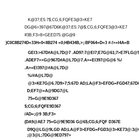
K@3?;E5:7$;CG;6;FQFE3@3>KE7
DG@6>397@67D6K@3?;E5:7@$;CG;6;FQFE3@3>KE7
#3B;F3>8>GEED75:@G@9
)C0C8B274D=33H=0<8B274 =0;HB434B,>;:BF064=D=3 #-!>=I4A=B
GEI3:>67D#A@L7D@7 .AD97:7@EI7;E7G@61;7>E7FLG@
.ADEF7>>G@967D#A@L7D@7.A>=EI397@G@6 %/
.A>=EI397@#A@L7D@
%/#A@L7D@
@3>KE7G@6.7D9>7;5:67D AD;LA@F3>EFDG=FGD47;67
D;EF7@=A@9DG7@L
75=G@9E9D367
$;CG;6;FQFE9D367
/AD=;@9 3B;F3>
(DA9@AE7 75=G@9E9D36 G@6$;CG;6;FQF D367E
D9Q@LG@9LGD AD;LA@F3>EFDG=FGD3@3>KE73@:3@6
;@3@L;7DG@9ED797>