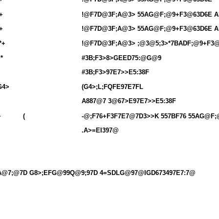
 +
!@F7D@3F;A@3> 55AG@F;@9+F3@63D6E A
 +
!@F7D@3F;A@3> 55AG@F;@9+F3@63D6E A
 *+
!@F7D@3F;A@3> ;@3@5;3>*7BADF;@9+F3
 *
#3B;F3>8>GEED75:@G@9
#3B;F3>97E7>>E5:38F
G4>
(G4>;L;FQFE97E7FL
A887@7 3@67>E97E7>>E5:38F
+
(
-@;F76+F3F7E7@7D3>>K 557BF76 55AG@F;
.A>=EI397@
A@7;@7D G8>;EFG@99Q@9;97D 4=SDLG@97@IGD673497E7:7@