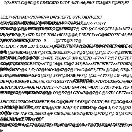
1;7>E7FLG@9G@6 G843G67D D47;F %7F:A6;E5:7 7D3@97:7@EI7;E7
3E1;7>67DHAD>;797@67@ D47;F;EF7E 6;7F:7AD7F;E5:7
@3>KE7G@6(DA9@AE767DEF3F;E5:7@G@6
K@3?;E5:7@$;CG;6;FQFHADLGEF7>>7@ 347;EA>>7@67?
7E7D#7@@F@;EE7S47D6;7DG@6>397@
7F:A67@ G@6 I7E7@F>;5:7 ;97@E5:38F7@ 67D $;CG;6;FQFE3@3>KE7 
7D67@ !?
?B;D;E5:7@,7;>67D D47;F 7D8A>9F63@@6;7 3DEF7>>G@967D?7F:A6;E
D3@97:7@EI7;E73?
7;EB;7>3GE97IQ:>F7D
0
-@F7D@7:?7@
;7D47;I7D67@6;7>7FLF7@6D7;7E5:Q8FE<3
A@L7D@7 3G8 ;:D7 $;CG;6;FQFE>397 G@F7DEG5:F G? ;? @E5:>GEE 
G@6
G=G@8FEBDA9@AE7@67DI;DFE5:38F>;5:7@G@68;@3@L;7>>7@$3976
@9747@LG=R@@7@
7D .A>>EFQ@6;9=7;F :3>47D 7D8A>9F 3@ 6;7E7D +F7>>7 7;@7 I7;F7D
6K@3?;E5:7@
;CG;6;FQF67D3GE97IQ:>F7@#A@L7D@7 347;EA>>87EF97EF7>>FI7D67
@63LG
@67D$397E;@6 ?;F;:D7@HAD:3@67@7@13:>G@9E?;FF7>@G@6;:D7@
;73@83>>7@67@
3:>G@9EH7DB8>;5:FG@97@ 9797@S47D
D;FF7@ @35:=A??7@ LG =R@
47EE7D7@
7DEFQ@6;9G@9 I;D6;@6;7E7?1GE3??7@:3@97;@I7;F7D7D4D3@5:7@8D
GE67D(:3D?3;@6GEFD;7B3D3>>7>LGD GFA?A4;>4D3@5:73@3>KE;7DF 
A7H7@FG7>>7(3D3>>7>7@
I;E5:7@67@H7DE5:;767@7@ D3@5:7@LG7D=7@@7@G@6:7DLGEF7>>
3E
IF48C4!0?8C4;
4783EEFE;5:LG@Q5:EF?;F67@F:7AD7F;E5:7@DG@6>
;>3@L3@3>KE7
7D I7D67@ 35:479D;887 678;@;7DF EAI;7 6;7 G89347@ G@6 1;7>7 7;@
Q:7D
D>QGF7DF /7;F7DI;D667D-@F7DE5:;76LI;E5:7@67D;@F7D@7@ G@67J
>3@L3@3>KE77D=>QDF
@66;7H7DE5:;767@7@
F7@67D34EA>GF7@G@6D7>3F;H7@#7@@L3:>7@I7D67@HAD97EF7>>F
;D6;@6;7E7?#3B;F7>3G86;7D7@L7@G@6(DA4>7?747;7;@7D ;>3@L3@3
7@