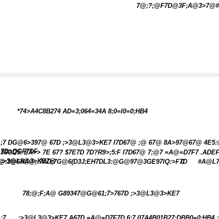
7@;?;@F7D@3F;A@3>7@
*74>A4C8B274 AD=3;064=34A 8;0=I0=0;HB4
;7 DG@6>397@ 67D ;>3@L3@3>KE7 I7D67@ ;@ 67@ 8A>97@67@ 4E5:@
7D>QGF7DF
36GD5: EA>> 7E 67? $7E7D 7D?R9>;5:F I7D67@ 7;@7 =A@=D7F7 .A
;>3@L3@3>KE7@
@:3@6HA@,:7AD;7G@6(D3J;EH7DL3:@G@97@3GE97IQ:>F7D
0
#A@L7
78;@;F;A@ G89347@G@61;7>767D ;>3@L3@3>KE7
;7
;>3@L3@3>KE7 A67D =A@=D7F7D 6;7
07A4B01B27;DBB0=0;HB4