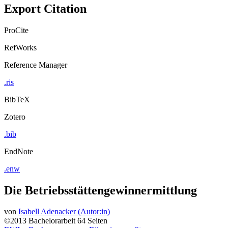
Export Citation
ProCite
RefWorks
Reference Manager
.ris
BibTeX
Zotero
.bib
EndNote
.enw
Die Betriebsstättengewinnermittlung
von
Isabell Adenacker (Autor:in)
©2013
Bachelorarbeit
64 Seiten