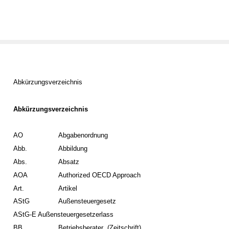
Abkürzungsverzeichnis
Abkürzungsverzeichnis
AO
Abgabenordnung
Abb.
Abbildung
Abs.
Absatz
AOA
Authorized OECD Approach
Art.
Artikel
AStG
Außensteuergesetz
AStG-E Außensteuergesetzerlass
BB
Betriebsberater
(Zeitschrift)