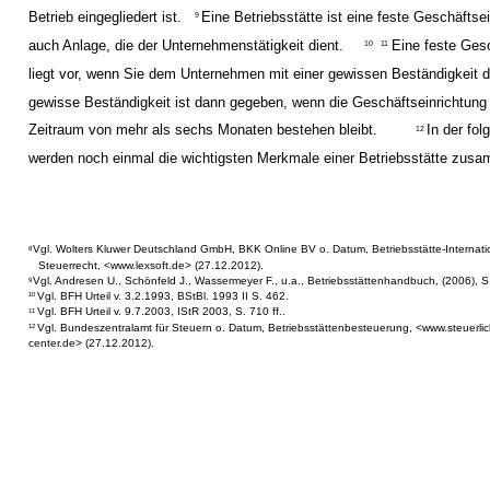
Betrieb eingegliedert ist.
Eine Betriebsstätte ist eine feste Geschäftse
9
auch Anlage, die der Unternehmenstätigkeit dient.
Eine feste Ges
10
11
liegt vor, wenn Sie dem Unternehmen mit einer gewissen Beständigkeit d
gewisse Beständigkeit ist dann gegeben, wenn die Geschäftseinrichtung
Zeitraum von mehr als sechs Monaten bestehen bleibt.
In der fol
12
werden noch einmal die wichtigsten Merkmale einer Betriebsstätte zus
Vgl. Wolters Kluwer Deutschland GmbH, BKK Online BV o. Datum, Betriebsstätte-Internati
8
Steuerrecht, <www.lexsoft.de> (27.12.2012).
Vgl. Andresen U., Schönfeld J., Wassermeyer F., u.a., Betriebsstättenhandbuch, (2006), S.
9
Vgl. BFH Urteil v. 3.2.1993, BStBl. 1993 II S. 462.
10
Vgl. BFH Urteil v. 9.7.2003, IStR 2003, S. 710 ff..
11
Vgl. Bundeszentralamt für Steuern o. Datum, Betriebsstättenbesteuerung, <www.steuerlic
12
center.de> (27.12.2012).