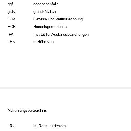
ggf.
gegebenenfalls
grds.
grundsätzlich
GuV
Gewinn- und Verlustrechnung
HGB
Handelsgesetzbuch
IFA
Institut für Auslandsbeziehungen
i.H.v.
in Höhe von
Abkürzungsverzeichnis
i.R.d.
im Rahmen der/des