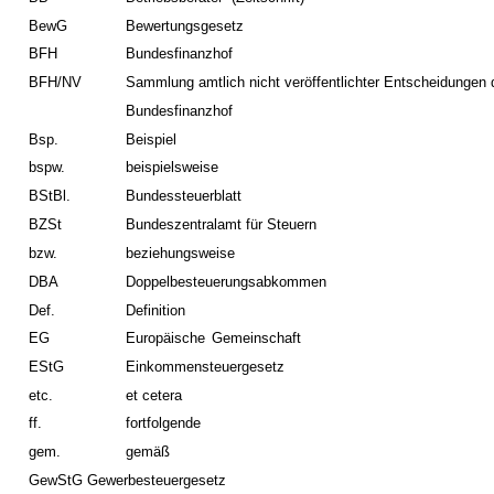
BewG
Bewertungsgesetz
BFH
Bundesfinanzhof
BFH/NV
Sammlung amtlich nicht veröffentlichter Entscheidungen
Bundesfinanzhof
Bsp.
Beispiel
bspw.
beispielsweise
BStBl.
Bundessteuerblatt
BZSt
Bundeszentralamt für Steuern
bzw.
beziehungsweise
DBA
Doppelbesteuerungsabkommen
Def.
Definition
EG
Europäische
Gemeinschaft
EStG
Einkommensteuergesetz
etc.
et
cetera
ff.
fortfolgende
gem.
gemäß
GewStG Gewerbesteuergesetz