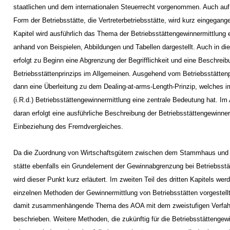
staatlichen und dem internationalen Steuerrecht vorgenommen. Auch auf
Form der Betriebsstätte, die Vertreterbetriebsstätte, wird kurz eingegange
Kapitel wird ausführlich das Thema der Betriebsstättengewinnermittlung e
anhand von Beispielen, Abbildungen und Tabellen dargestellt. Auch in di
erfolgt zu Beginn eine Abgrenzung der Begrifflichkeit und eine Beschrei
Betriebsstättenprinzips im Allgemeinen. Ausgehend vom Betriebsstättenpr
dann eine Überleitung zu dem Dealing-at-arms-Length-Prinzip, welches 
(i.R.d.) Betriebsstättengewinnermittlung eine zentrale Bedeutung hat. I
daran erfolgt eine ausführliche Beschreibung der Betriebsstättengewinner
Einbeziehung des Fremdvergleiches.
Da die Zuordnung von Wirtschaftsgütern zwischen dem Stammhaus und d
stätte ebenfalls ein Grundelement der Gewinnabgrenzung bei Betriebsstät
wird dieser Punkt kurz erläutert. Im zweiten Teil des dritten Kapitels wer
einzelnen Methoden der Gewinnermittlung von Betriebsstätten vorgestell
damit zusammenhängende Thema des AOA mit dem zweistufigen Verfah
beschrieben. Weitere Methoden, die zukünftig für die Betriebsstättengew