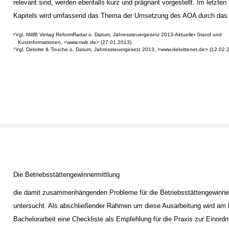
relevant sind, werden ebenfalls kurz und prägnant vorgestellt. Im letzten 
Kapitels wird umfassend das Thema der Umsetzung des AOA durch das
Vgl. NWB Verlag ReformRadar o. Datum, Jahressteuergesetz 2013-Aktueller Stand und
6
Kurzinformationen, <www.nwb.de> (27.01.2013).
Vgl. Deloitte & Touche o. Datum, Jahressteuergesetz 2013, <www.deloittenet.de> (12.02.
7
Die Betriebsstättengewinnermittlung
die damit zusammenhängenden Probleme für die Betriebsstättengewinne
untersucht. Als abschließender Rahmen um diese Ausarbeitung wird am
Bachelorarbeit eine Checkliste als Empfehlung für die Praxis zur Einord