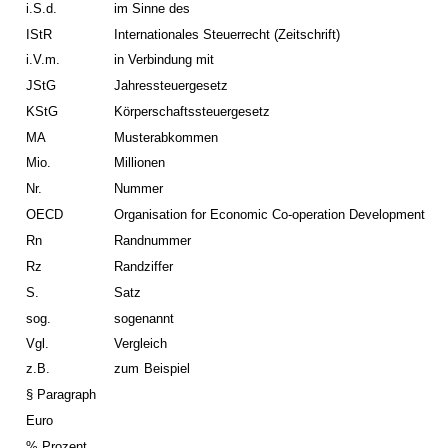
i.S.d.
im Sinne des
IStR
Internationales Steuerrecht (Zeitschrift)
i.V.m.
in Verbindung mit
JStG
Jahressteuergesetz
KStG
Körperschaftssteuergesetz
MA
Musterabkommen
Mio.
Millionen
Nr.
Nummer
OECD
Organisation for Economic Co-operation Development
Rn
Randnummer
Rz
Randziffer
S.
Satz
sog.
sogenannt
Vgl.
Vergleich
z.B.
zum
Beispiel
§ Paragraph
Euro
% Prozent