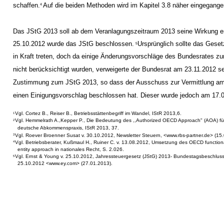
schaffen.
Auf die beiden Methoden wird im Kapitel 3.8 näher eingegange
4
Das JStG 2013 soll ab dem Veranlagungszeitraum 2013 seine Wirkung e
25.10.2012 wurde das JStG beschlossen.
Ursprünglich sollte das Gese
5
in Kraft treten, doch da einige Änderungsvorschläge des Bundesrates 
nicht berücksichtigt wurden, verweigerte der Bundesrat am 23.11.2012 s
Zustimmung zum JStG 2013, so dass der Ausschuss zur Vermittlung a
einen Einigungsvorschlag beschlossen hat. Dieser wurde jedoch am 17.
Vgl. Cortez B., Reiser B., Betriebsstättenbegriff im Wandel, IStR 2013,6.
1
Vgl. Hemmelrath A.,Kepper P., Die Bedeutung des ,,Authorized OECD Approach" (AOA) fü
2
deutsche Abkommenspraxis, IStR 2013, 37.
Vgl. Roever Broenner Susat v. 30.10.2012, Newsletter Steuern, <www.rbs-partner.de> (15
3
Vgl. Betriebsberater, Kußmaul H., Ruiner C. v. 13.08.2012, Umsetzung des OECD function
4
entity approach in nationales Recht, S. 2.026.
Vgl. Ernst & Young v. 25.10.2012, Jahressteuergesetz (JStG) 2013- Bundestagsbeschlus
5
25.10.2012 <www.ey.com> (27.01.2013).