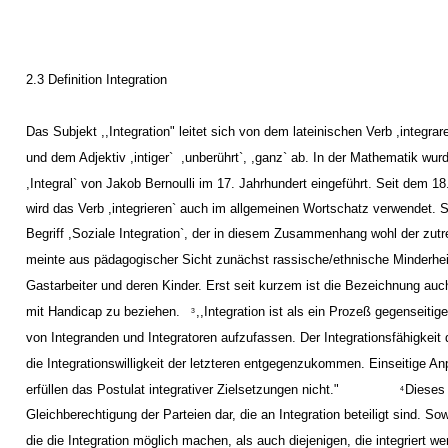
2.3 Definition Integration
Das Subjekt ,,Integration" leitet sich von dem lateinischen Verb ,integrare
und dem Adjektiv ,intiger` ­ ,unberührt`, ,ganz` ab. In der Mathematik wurd
,Integral` von Jakob Bernoulli im 17. Jahrhundert eingeführt. Seit dem 18
wird das Verb ,integrieren` auch im allgemeinen Wortschatz verwendet. S
Begriff ,Soziale Integration`, der in diesem Zusammenhang wohl der zutre
meinte aus pädagogischer Sicht zunächst rassische/ethnische Minderhe
Gastarbeiter und deren Kinder. Erst seit kurzem ist die Bezeichnung a
mit Handicap zu beziehen.
,,Integration ist als ein Prozeß gegenseiti
3
von Integranden und Integratoren aufzufassen. Der Integrationsfähigkeit 
die Integrationswilligkeit der letzteren entgegenzukommen. Einseitige 
erfüllen das Postulat integrativer Zielsetzungen nicht."
Dieses Z
4
Gleichberechtigung der Parteien dar, die an Integration beteiligt sind. So
die die Integration möglich machen, als auch diejenigen, die integriert we