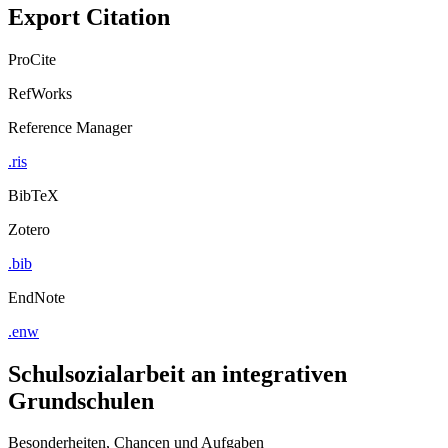
Export Citation
ProCite
RefWorks
Reference Manager
.ris
BibTeX
Zotero
.bib
EndNote
.enw
Schulsozialarbeit an integrativen
Grundschulen
Besonderheiten, Chancen und Aufgaben