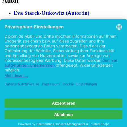
Autor
Eva Starck-Ottkowitz (Autor:in)
Hilfe/FAQ
Impressum
Datenschutz
AGB
Vertrag widerrufen
Zur Desktop-Version
Copyright ©Imprint in der Bedey & Thoms Media GmbH
powered
by
Open Publishing
Zurück
19 Seiten
Cookie-Einstellungen