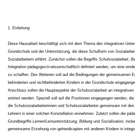
1. Einleitung
Diese Hausarbeit beschäftigt sich mit dem Thema des integrativen Unterr
Grundschule und der Unterstützung, die diese Schulform von Sozialarbei
Sozialarbeitern erfährt. Zunächst sollen die Begriffe
Schulsozialarbeit
,
Be
Integration
pädagogisch-wissenschaftlich definiert werden, um eine eind
zu schaffen. Des Weiteren soll auf die Bedingungen der gemeinsamen E
behinderten und nichtbehinderten Kindern in der Grundschule eingegang
Anschluss sollen die Hauptaspekte der Schulsozialarbeit an integrative
erörtert werden. Speziell soll auf die Positionen eingegangen werden, die
die Schulsozialarbeiterinnen und Schulsozialarbeiter gemeinsam mit den
Lehrern in einer solchen Konstellation einnehmen. Zuletzt sollen die pä
Grundbegriffe
Lernen
/
Lernunterstützung
,
Bildung
und
Sozialisation
, insb
gemeinsame Erziehung von gehandicapten mit anderen Kindern in integr