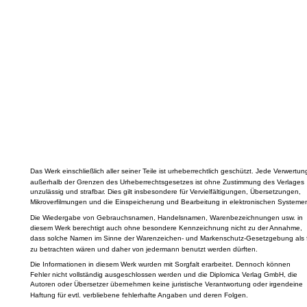
Das Werk einschließlich aller seiner Teile ist urheberrechtlich geschützt. Jede Verwertun
außerhalb der Grenzen des Urheberrechtsgesetzes ist ohne Zustimmung des Verlages
unzulässig und strafbar. Dies gilt insbesondere für Vervielfältigungen, Übersetzungen,
Mikroverfilmungen und die Einspeicherung und Bearbeitung in elektronischen Systeme
Die Wiedergabe von Gebrauchsnamen, Handelsnamen, Warenbezeichnungen usw. in
diesem Werk berechtigt auch ohne besondere Kennzeichnung nicht zu der Annahme,
dass solche Namen im Sinne der Warenzeichen- und Markenschutz-Gesetzgebung als f
zu betrachten wären und daher von jedermann benutzt werden dürften.
Die Informationen in diesem Werk wurden mit Sorgfalt erarbeitet. Dennoch können
Fehler nicht vollständig ausgeschlossen werden und die Diplomica Verlag GmbH, die
Autoren oder Übersetzer übernehmen keine juristische Verantwortung oder irgendeine
Haftung für evtl. verbliebene fehlerhafte Angaben und deren Folgen.