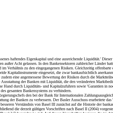
senes haftendes Eigenkapital und eine ausreichende Liquidität.' Dieser
en außer Acht gelassen. In den Bankensektoren zahlreicher Länder hat
 im Verhältnis zu den eingegangenen Risiken. Gleichzeitig offenbarte 
ride Kapitalinstrumente eingesetzt, die zwar bankaufsichtlich anerkann
e zudem eine angemessene Bewertung der Risiken durch die Marktteiln
Ausstattung der Banken mit Liquidität, die den veränderten Marktbed
iche Hand durch Liquiditäts- und Kapitalzufuhren sowie 'Garantien in 
 des gesamten Bankensystems zu verhindern.
egierungschefs den bei der Bank für Internationalen Zahlungsausgleich
attung der Banken zu verbessern. Der Basler Ausschuss erarbeitete das
 besseren Verständnis von Basel III zunächst auf die Historie der ban
ßend die derzeit gültigen Vorschriften nach Basel II (2004) vorgestell