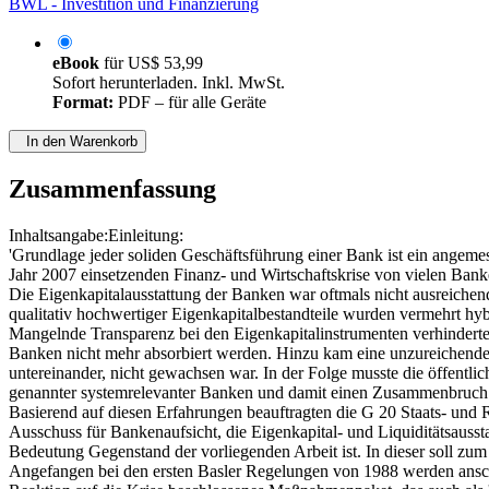
BWL - Investition und Finanzierung
eBook
für
US$ 53,99
Sofort herunterladen. Inkl. MwSt.
Format:
PDF – für alle Geräte
In den Warenkorb
Zusammenfassung
Inhaltsangabe:Einleitung:
'Grundlage jeder soliden Geschäftsführung einer Bank ist ein angemes
Jahr 2007 einsetzenden Finanz- und Wirtschaftskrise von vielen Bank
Die Eigenkapitalausstattung der Banken war oftmals nicht ausreichend
qualitativ hochwertiger Eigenkapitalbestandteile wurden vermehrt hyb
Mangelnde Transparenz bei den Eigenkapitalinstrumenten verhindert
Banken nicht mehr absorbiert werden. Hinzu kam eine unzureichende 
untereinander, nicht gewachsen war. In der Folge musste die öffentl
genannter systemrelevanter Banken und damit einen Zusammenbruch
Basierend auf diesen Erfahrungen beauftragten die G 20 Staats- und R
Ausschuss für Bankenaufsicht, die Eigenkapital- und Liquiditätsausst
Bedeutung Gegenstand der vorliegenden Arbeit ist. In dieser soll zum
Angefangen bei den ersten Basler Regelungen von 1988 werden anschlie