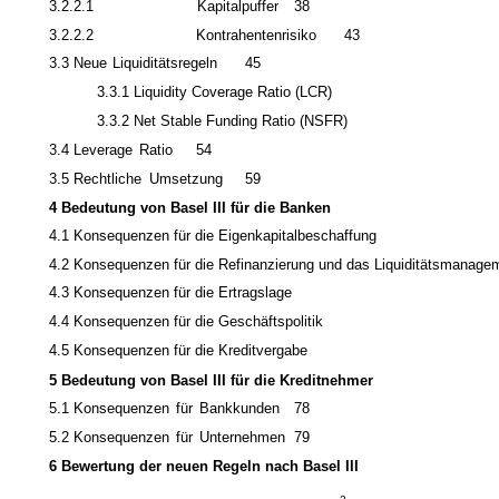
3.2.2.1
Kapitalpuffer
38
3.2.2.2
Kontrahentenrisiko
43
3.3
Neue
Liquiditätsregeln
45
3.3.1 Liquidity Coverage Ratio (LCR)
3.3.2 Net Stable Funding Ratio (NSFR)
3.4
Leverage
Ratio
54
3.5
Rechtliche
Umsetzung
59
4 Bedeutung von Basel III für die Banken
4.1 Konsequenzen für die Eigenkapitalbeschaffung
4.2 Konsequenzen für die Refinanzierung und das Liquiditätsmanage
4.3 Konsequenzen für die Ertragslage
4.4 Konsequenzen für die Geschäftspolitik
4.5 Konsequenzen für die Kreditvergabe
5 Bedeutung von Basel III für die Kreditnehmer
5.1
Konsequenzen
für
Bankkunden
78
5.2
Konsequenzen
für
Unternehmen
79
6 Bewertung der neuen Regeln nach Basel III