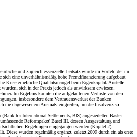
 einfache und zugleich essenzielle Leitsatz wurde im Vorfeld der im
te sich eine unverhältnismäßig hohe Fremdfinanzierung aufgebaut.
die Krise erhebliche Qualitätsmängel beim Eigenkapital. Anstelle
t wurden, sich in der Praxis jedoch als unwirksam erwiesen.
ehmer. Im Ergebnis konnten die aufgelaufenen Verluste von den
ingungen, insbesondere dem Vertrauensverlust der Banken
noch nie dagewesenem Ausmaß' eingreifen, um die Insolvenz so
 (Bank for International Settlements, BIS) angesiedelten Basler
 'umfassende Reformpaket' Basel III, dessen Ausgestaltung und
kaufsichtlichen Regelungen eingegangen werden (Kapitel 2).
t. Diese wurden regelmäßig ergänzt, zuletzt 2009 durch ein als erste