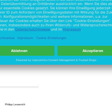
rei
Philipp Lessenich