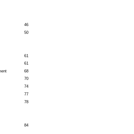
46
50
61
61
ment
68
70
74
77
78
84