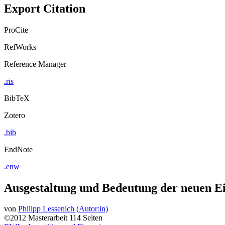
Export Citation
ProCite
RefWorks
Reference Manager
.ris
BibTeX
Zotero
.bib
EndNote
.enw
Ausgestaltung und Bedeutung der neuen Eig
von
Philipp Lessenich (Autor:in)
©2012
Masterarbeit
114 Seiten