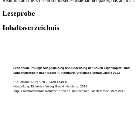
Reaktion auf die Krise beschlossenes Maßnahmenpaket, das auch als 'B
Leseprobe
Inhaltsverzeichnis
Lessenich, Philipp: Ausgestaltung und Bedeutung der neuen Eigenkapital- und
Liquiditätsregeln nach Basel III, Hamburg, Diplomica Verlag GmbH 2013
PDF-eBook-ISBN: 978-3-8428-4546-6
Herstellung: Diplomica Verlag GmbH, Hamburg, 2013
Zugl. Fachhochschule Koblenz, Koblenz, Deutschland, Masterarbeit, März 2012