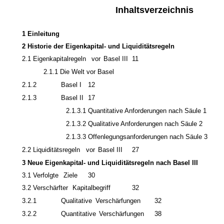
Inhaltsverzeichnis
1 Einleitung
2 Historie der Eigenkapital- und Liquiditätsregeln
2.1
Eigenkapitalregeln
vor
Basel
III
11
2.1.1 Die Welt vor Basel
2.1.2
Basel
I
12
2.1.3
Basel
II
17
2.1.3.1 Quantitative Anforderungen nach Säule 1
2.1.3.2 Qualitative Anforderungen nach Säule 2
2.1.3.3 Offenlegungsanforderungen nach Säule 3
2.2
Liquiditätsregeln
vor
Basel
III
27
3 Neue Eigenkapital- und Liquiditätsregeln nach Basel III
3.1
Verfolgte
Ziele
30
3.2
Verschärfter
Kapitalbegriff
32
3.2.1
Qualitative
Verschärfungen
32
3.2.2
Quantitative
Verschärfungen
38