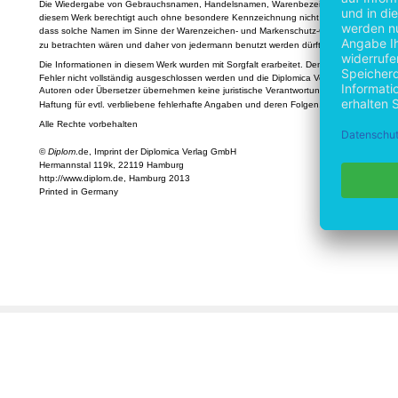
Die Wiedergabe von Gebrauchsnamen, Handelsnamen, Warenbezeichnungen usw. in
diesem Werk berechtigt auch ohne besondere Kennzeichnung nicht zu der Annahme,
dass solche Namen im Sinne der Warenzeichen- und Markenschutz-Gesetzgebung als f
zu betrachten wären und daher von jedermann benutzt werden dürften.
Die Informationen in diesem Werk wurden mit Sorgfalt erarbeitet. Dennoch können
Fehler nicht vollständig ausgeschlossen werden und die Diplomica Verlag GmbH, die
Autoren oder Übersetzer übernehmen keine juristische Verantwortung oder irgendeine
Haftung für evtl. verbliebene fehlerhafte Angaben und deren Folgen.
Alle Rechte vorbehalten
©
Diplom
.de, Imprint der Diplomica Verlag GmbH
Hermannstal 119k, 22119 Hamburg
http://www.diplom.de, Hamburg 2013
Printed in Germany