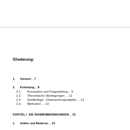
Gliederung:
1.
Vorwort... 7
2.
Einleitung... 8
2.1.
Konzeption und Fragestellung... 9
2.2.
Theoretische Überlegungen ... 11
2.3.
Quellenlage - Untersuchungsobjekte ... 12
2.4.
Methoden ... 13
KAPITEL I ­ DIE RAHMENBEDINGUNGEN... 15
1.
Antike und Moderne... 15