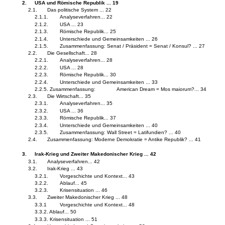
2.
USA und Römische Republik ... 19
2.1.
Das politische System ... 22
2.1.1.
Analyseverfahren... 22
2.1.2.
USA ... 23
2.1.3.
Römische Republik... 25
2.1.4.
Unterschiede und Gemeinsamkeiten ... 26
2.1.5.
Zusammenfassung: Senat / Präsident = Senat / Konsul? ... 27
2.2.
Die Gesellschaft... 28
2.2.1.
Analyseverfahren... 28
2.2.2.
USA ... 28
2.2.3.
Römische Republik... 30
2.2.4.
Unterschiede und Gemeinsamkeiten ... 33
2.2.5. Zusammenfassung:
American Dream = Mos maiorum?... 34
2.3.
Die Wirtschaft... 35
2.3.1.
Analyseverfahren... 35
2.3.2.
USA ... 36
2.3.3.
Römische Republik... 37
2.3.4.
Unterschiede und Gemeinsamkeiten ... 40
2.3.5.
Zusammenfassung: Wall Street = Latifundien? ... 40
2.4.
Zusammenfassung: Moderne Demokratie = Antike Republik? ... 41
3.
Irak-Krieg und Zweiter Makedonischer Krieg ... 42
3.1.
Analyseverfahren... 42
3.2.
Irak-Krieg ... 43
3.2.1.
Vorgeschichte und Kontext... 43
3.2.2.
Ablauf... 45
3.2.3.
Krisensituation ... 46
3.3.
Zweiter Makedonischer Krieg ... 48
3.3.1
Vorgeschichte und Kontext... 48
3.3.2. Ablauf... 50
3.3.3. Krisensituation ... 51