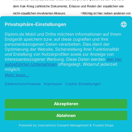
dem Irak-Krieg zahlreiche Dokumente, Erlasse und Reden der staatlichen wie
nicht-staatlichen involvierten Akteure.
Wichtig ist hier neben anderen vor 
9
die Nationale Sicherheitsstrategie des Jahres 2002. Die Hauptquelle für den zu
untersuchenden Abschnitt der römischen Geschichte und zur Verfassung der
Römischen Republik allgemein ist das Werk des Polybios aus dem zweiten
Jahrhundert vor Christus.
Dazu kommt die spätere Darstellung der römisc
10
Geschichte des Titus Livius.
Über den Aufbau des römischen Staates finde
11
Vgl. Dittgen: 1998, S. 43 ff.
7
Zur Römischen Republik vgl. Demandt: 1995: S. 382 ff., Bleicken: 1995, S. 288 ff
8
Eine wertvolle Quellensammlung mit sämtlichen Reden aller amerikanischer
9
Präsidenten stellt ,,The American Presidency Project" dar, unter:
http://www.presidency.ucsb.edu.
Hier werden verwendet die Polybios-Ausgaben von Drexler: 1978/79; Scott-Kilvert /
10
Walbank: 1979; Eisen: 1973.
Hier werden verwendet die Livius-Ausgaben von Hillen: 1997; Briscoe: 1991; Feix:
11
1981; Feger: 1981.
12