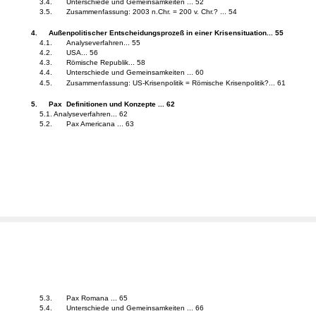
3.4.
Unterschiede und Gemeinsamkeiten ... 52
3.5.
Zusammenfassung: 2003 n.Chr. = 200 v. Chr.? ... 54
4.
Außenpolitischer Entscheidungsprozeß in einer Krisensituation... 55
4.1.
Analyseverfahren... 55
4.2.
USA... 56
4.3.
Römische Republik... 58
4.4.
Unterschiede und Gemeinsamkeiten ... 60
4.5.
Zusammenfassung: US-Krisenpolitik = Römische Krisenpolitik?... 61
5.
Pax ­ Definitionen und Konzepte ... 62
5.1. Analyseverfahren... 62
5.2.
Pax Americana ... 63
5.3.
Pax Romana ... 65
5.4.
Unterschiede und Gemeinsamkeiten ... 66