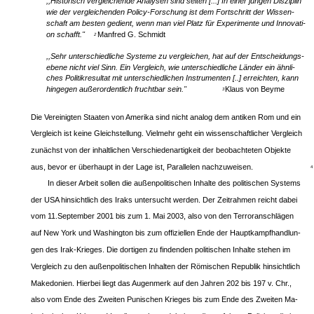
,,Historisch vergleichende Analysen sind selten [...] In einer jungen Disziplin
wie der vergleichenden Policy-Forschung ist dem Fortschritt der Wissen-
schaft am besten gedient, wenn man viel Platz für Experimente und Innovati-
on schafft."
Manfred G. Schmidt
2
,,Sehr unterschiedliche Systeme zu vergleichen, hat auf der Entscheidungs-
ebene nicht viel Sinn. Ein Vergleich, wie unterschiedliche Länder ein ähnli-
ches Politikresultat mit unterschiedlichen Instrumenten [..] erreichten, kann
hingegen außerordentlich fruchtbar sein."
Klaus von Beyme
3
Die Vereinigten Staaten von Amerika sind nicht analog dem antiken Rom und ein
Vergleich ist keine Gleichstellung. Vielmehr geht ein wissenschaftlicher Vergleich
zunächst von der inhaltlichen Verschiedenartigkeit der beobachteten Objekte
aus, bevor er überhaupt in der Lage ist, Parallelen nachzuweisen.
4
In dieser Arbeit sollen die außenpolitischen Inhalte des politischen Systems
der USA hinsichtlich des Iraks untersucht werden. Der Zeitrahmen reicht dabei
vom 11.September 2001 bis zum 1. Mai 2003, also von den Terroranschlägen
auf New York und Washington bis zum offiziellen Ende der Hauptkampfhandlun-
gen des Irak-Krieges. Die dortigen zu findenden politischen Inhalte stehen im
Vergleich zu den außenpolitischen Inhalten der Römischen Republik hinsichtlich
Makedonien. Hierbei liegt das Augenmerk auf den Jahren 202 bis 197 v. Chr.,
also vom Ende des Zweiten Punischen Krieges bis zum Ende des Zweiten Ma-