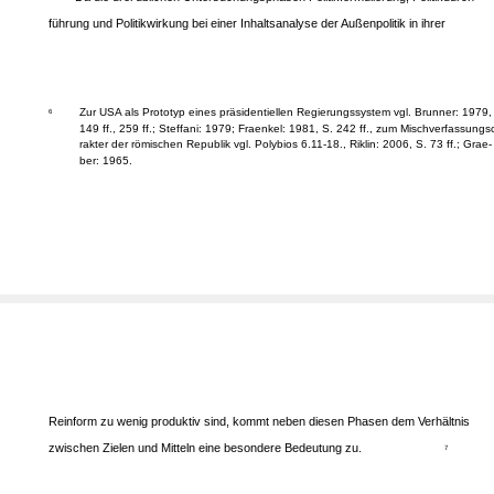
führung und Politikwirkung bei einer Inhaltsanalyse der Außenpolitik in ihrer
Zur USA als Prototyp eines präsidentiellen Regierungssystem vgl. Brunner: 1979,
6
149 ff., 259 ff.; Steffani: 1979; Fraenkel: 1981, S. 242 ff., zum Mischverfassungs
rakter der römischen Republik vgl. Polybios 6.11-18., Riklin: 2006, S. 73 ff.; Grae-
ber: 1965.
Reinform zu wenig produktiv sind, kommt neben diesen Phasen dem Verhältnis
zwischen Zielen und Mitteln eine besondere Bedeutung zu.
7