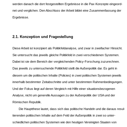
werden danach die dort festgestellten Ergebnisse in die Pax-Konzepte eingeord-
net und verglichen. Den Abschluss der Arbeit bildet eine Zusammenfassung der
Ergebnisse.
2.1. Konzeption und Fragestellung
Diese Arbeit ist konzipiert als Politikfeldanalyse, und zwar in zweifacher Hinsicht.
Sie untersucht das jeweils gleiche Politikfeld in zwei verschiedenen Systemen.
Dabei ist sie dem Bereich der vergleichenden Policy-Forschung zuzurechnen.
Das jeweils zu untersuchende Politikfeld stellt die Außenpolitik dar. Es geht in
diesem um die politischen Inhalte (Policies) in zwei politischen Systemen jeweils
innerhalb bestimmter Zeitabschnitte und unter bestimmten Rahmenbedingungen.
Und der Fokus liegt auf deren Vergleich mit Hilfe einer situationsbezogenen
Analyse, nicht um generelle Aussagen zu der Außenpolitik der USA und der
Römischen Republik.
Die Hauptthese lautet, dass sich das politische Handeln und die daraus resul-
tierenden politischen Inhalte auf dem Feld der Außenpolitik in zwei so unter-
schiedlichen politischen Systemen wie den heutigen Vereinigten Staaten von