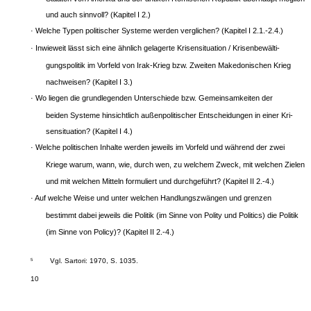
und auch sinnvoll? (Kapitel I 2.)
· Welche Typen politischer Systeme werden verglichen? (Kapitel I 2.1.-2.4.)
· Inwieweit lässt sich eine ähnlich gelagerte Krisensituation / Krisenbewälti-
gungspolitik im Vorfeld von Irak-Krieg bzw. Zweiten Makedonischen Krieg
nachweisen? (Kapitel I 3.)
· Wo liegen die grundlegenden Unterschiede bzw. Gemeinsamkeiten der
beiden Systeme hinsichtlich außenpolitischer Entscheidungen in einer Kri-
sensituation? (Kapitel I 4.)
· Welche politischen Inhalte werden jeweils im Vorfeld und während der zwei
Kriege warum, wann, wie, durch wen, zu welchem Zweck, mit welchen Zielen
und mit welchen Mitteln formuliert und durchgeführt? (Kapitel II 2.-4.)
· Auf welche Weise und unter welchen Handlungszwängen und ­grenzen
bestimmt dabei jeweils die Politik (im Sinne von Polity und Politics) die Politik
(im Sinne von Policy)? (Kapitel II 2.-4.)
Vgl. Sartori: 1970, S. 1035.
5
10