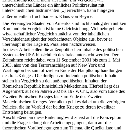
unterschiedliche Länder ein ähnliches Politikresultat mit
unterschiedlichen Instrumenten [..] erreichten, kann hingegen
außerordentlich fruchtbar sein. Klaus von Beyme.
Die Vereinigten Staaten von Amerika sind nicht analog dem antiken
Rom und ein Vergleich ist keine Gleichstellung. Vielmehr geht ein
wissenschaftlicher Vergleich zunächst von der inhaltlichen
Verschiedenartigkeit der beobachteten Objekte aus, bevor er
überhaupt in der Lage ist, Parallelen nachzuweisen.
In dieser Arbeit sollen die außenpolitischen Inhalte des politischen
Systems der USA hinsichtlich des Iraks untersucht werden. Der
Zeitrahmen reicht dabei vom 11.September 2001 bis zum 1. Mai
2003, also von den Terroranschlägen auf New York und
Washington bis zum offiziellen Ende der Hauptkampfhandlungen
des Irak-Krieges. Die dortigen zu findenden politischen Inhalte
stehen im Vergleich zu den außenpolitischen Inhalten der
Römischen Republik hinsichtlich Makedonien. Hierbei liegt das
Augenmerk auf den Jahren 202 bis 197 v. Chr., also vom Ende des
Zweiten Punischen Krieges bis zum Ende des Zweiten
Makedonischen Krieges. Vor allem geht es dabei um die verfolgten
Policies, die im Vorfeld der beiden Kriege zu deren jeweiliger
Entstehung beitrugen.
Anschließend an diese Einleitung wird zuerst auf die Konzeption
und die Fragestellung der Arbeit eingegangen, dann auf die
theoretischen Vorüberlegungen zum Thema, die Quellenlage und