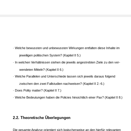
· Welche bewussten und unbewussten Wirkungen entfalten diese Inhalte im
jeweiligen politischen System? (Kapitel II 5.)
· In welchen Verhältnissen stehen die jeweils angestrebten Ziele zu den ver-
wendeten Mitteln? (Kapitel II 6.)
· Welche Parallelen und Unterschiede lassen sich jeweils daraus folgend
zwischen den zwei Fallstudien nachweisen? (Kapitel II 2.-6.)
· Does Polity matter? (Kapitel II 7.)
· Welche Bedeutungen haben die Policies hinsichtlich einer Pax? (Kapitel II 8.)
2.2. Theoretische Überlegungen
Die gesamte Analyse orientiert sich logischerweise an den hierfür relevanten