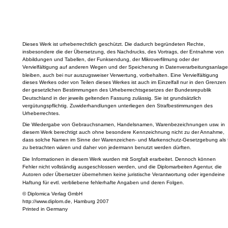
Dieses Werk ist urheberrechtlich geschützt. Die dadurch begründeten Rechte,
insbesondere die der Übersetzung, des Nachdrucks, des Vortrags, der Entnahme von
Abbildungen und Tabellen, der Funksendung, der Mikroverfilmung oder der
Vervielfältigung auf anderen Wegen und der Speicherung in Datenverarbeitungsanlage
bleiben, auch bei nur auszugsweiser Verwertung, vorbehalten. Eine Vervielfältigung
dieses Werkes oder von Teilen dieses Werkes ist auch im Einzelfall nur in den Grenzen
der gesetzlichen Bestimmungen des Urheberrechtsgesetzes der Bundesrepublik
Deutschland in der jeweils geltenden Fassung zulässig. Sie ist grundsätzlich
vergütungspflichtig. Zuwiderhandlungen unterliegen den Strafbestimmungen des
Urheberrechtes.
Die Wiedergabe von Gebrauchsnamen, Handelsnamen, Warenbezeichnungen usw. in
diesem Werk berechtigt auch ohne besondere Kennzeichnung nicht zu der Annahme,
dass solche Namen im Sinne der Warenzeichen- und Markenschutz-Gesetzgebung als f
zu betrachten wären und daher von jedermann benutzt werden dürften.
Die Informationen in diesem Werk wurden mit Sorgfalt erarbeitet. Dennoch können
Fehler nicht vollständig ausgeschlossen werden, und die Diplomarbeiten Agentur, die
Autoren oder Übersetzer übernehmen keine juristische Verantwortung oder irgendeine
Haftung für evtl. verbliebene fehlerhafte Angaben und deren Folgen.
© Diplomica Verlag GmbH
http://www.diplom.de, Hamburg 2007
Printed in Germany