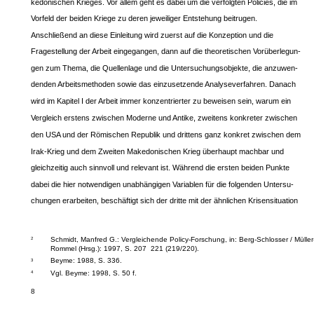
kedonischen Krieges. Vor allem geht es dabei um die verfolgten Policies, die im
Vorfeld der beiden Kriege zu deren jeweiliger Entstehung beitrugen.
Anschließend an diese Einleitung wird zuerst auf die Konzeption und die
Fragestellung der Arbeit eingegangen, dann auf die theoretischen Vorüberlegun-
gen zum Thema, die Quellenlage und die Untersuchungsobjekte, die anzuwen-
denden Arbeitsmethoden sowie das einzusetzende Analyseverfahren. Danach
wird im Kapitel I der Arbeit immer konzentrierter zu beweisen sein, warum ein
Vergleich erstens zwischen Moderne und Antike, zweitens konkreter zwischen
den USA und der Römischen Republik und drittens ganz konkret zwischen dem
Irak-Krieg und dem Zweiten Makedonischen Krieg überhaupt machbar und
gleichzeitig auch sinnvoll und relevant ist. Während die ersten beiden Punkte
dabei die hier notwendigen unabhängigen Variablen für die folgenden Untersu-
chungen erarbeiten, beschäftigt sich der dritte mit der ähnlichen Krisensituation
Schmidt, Manfred G.: Vergleichende Policy-Forschung, in: Berg-Schlosser / Müller
2
Rommel (Hrsg.): 1997, S. 207 ­ 221 (219/220).
Beyme: 1988, S. 336.
3
Vgl. Beyme: 1998, S. 50 f.
4
8