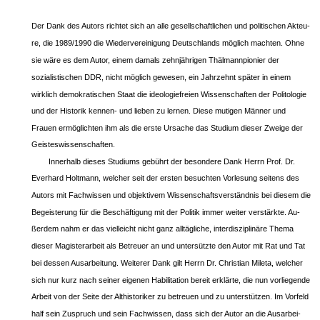
Der Dank des Autors richtet sich an alle gesellschaftlichen und politischen Akteu-
re, die 1989/1990 die Wiedervereinigung Deutschlands möglich machten. Ohne
sie wäre es dem Autor, einem damals zehnjährigen Thälmannpionier der
sozialistischen DDR, nicht möglich gewesen, ein Jahrzehnt später in einem
wirklich demokratischen Staat die ideologiefreien Wissenschaften der Politologie
und der Historik kennen- und lieben zu lernen. Diese mutigen Männer und
Frauen ermöglichten ihm als die erste Ursache das Studium dieser Zweige der
Geisteswissenschaften.
Innerhalb dieses Studiums gebührt der besondere Dank Herrn Prof. Dr.
Everhard Holtmann, welcher seit der ersten besuchten Vorlesung seitens des
Autors mit Fachwissen und objektivem Wissenschaftsverständnis bei diesem die
Begeisterung für die Beschäftigung mit der Politik immer weiter verstärkte. Au-
ßerdem nahm er das vielleicht nicht ganz alltägliche, interdisziplinäre Thema
dieser Magisterarbeit als Betreuer an und untersützte den Autor mit Rat und Tat
bei dessen Ausarbeitung. Weiterer Dank gilt Herrn Dr. Christian Mileta, welcher
sich nur kurz nach seiner eigenen Habilitation bereit erklärte, die nun vorliegende
Arbeit von der Seite der Althistoriker zu betreuen und zu unterstützen. Im Vorfeld
half sein Zuspruch und sein Fachwissen, dass sich der Autor an die Ausarbei-