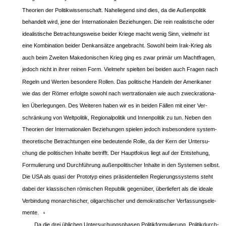
Theorien der Politikwissenschaft. Naheliegend sind dies, da die Außenpolitik
behandelt wird, jene der Internationalen Beziehungen. Die rein realistische oder
idealistische Betrachtungsweise beider Kriege macht wenig Sinn, vielmehr ist
eine Kombination beider Denkansätze angebracht. Sowohl beim Irak-Krieg als
auch beim Zweiten Makedonischen Krieg ging es zwar primär um Machtfragen,
jedoch nicht in ihrer reinen Form. Vielmehr spielten bei beiden auch Fragen nach
Regeln und Werten besondere Rollen. Das politische Handeln der Amerikaner
wie das der Römer erfolgte sowohl nach wertrationalen wie auch zweckrationa-
len Überlegungen. Des Weiteren haben wir es in beiden Fällen mit einer Ver-
schränkung von Weltpolitik, Regionalpolitik und Innenpolitik zu tun. Neben den
Theorien der Internationalen Beziehungen spielen jedoch insbesondere system-
theoretische Betrachtungen eine bedeutende Rolle, da der Kern der Untersu-
chung die politischen Inhalte betrifft. Der Hauptfokus liegt auf der Entstehung,
Formulierung und Durchführung außenpolitischer Inhalte in den Systemen selbst.
Die USA als quasi der Prototyp eines präsidentiellen Regierungssystems steht
dabei der klassischen römischen Republik gegenüber, überliefert als die ideale
Verbindung monarchischer, oligarchischer und demokratischer Verfassungsele-
mente.
6
Da die drei üblichen Untersuchungsphasen Politikformulierung, Politikdurch-