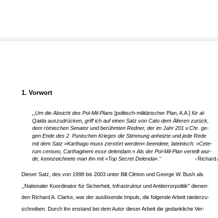
1. Vorwort
,,Um die Absicht des Pol-Mil-Plans
[politisch-militärischer Plan, A.A.]
für al-
Qaida auszudrücken, griff ich auf einen Satz von Cato dem Älteren zurück,
dem römischen Senator und berühmten Redner, der im Jahr 201 v.Chr. ge-
gen Ende des 2. Punischen Krieges die Stimmung anheizte und jede Rede
mit dem Satz »Karthago muss zerstört werden« beendete, lateinisch: »Cete-
rum censeo, Carthaginem esse delendam.« Als der Pol-Mil-Plan verteilt wur-
de, kennzeichnete man ihn mit »Top Secret Delenda«."
Richard 
1
Dieser Satz, des von 1998 bis 2003 unter Bill Clinton und George W. Bush als
,,Nationaler Koordinator für Sicherheit, Infrastruktur und Antiterrorpolitik" dienen-
den Richard A. Clarke, war der auslösende Impuls, die folgende Arbeit niederzu-
schreiben. Durch ihn enstand bei dem Autor dieser Arbeit die gedankliche Ver-