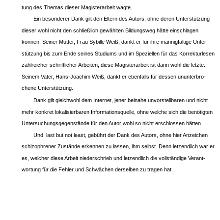
tung des Themas dieser Magisterarbeit wagte.
Ein besonderer Dank gilt den Eltern des Autors, ohne deren Unterstützung
dieser wohl nicht den schließlich gewählten Bildungsweg hätte einschlagen
können. Seiner Mutter, Frau Sybille Weiß, dankt er für ihre mannigfaltige Unter-
stützung bis zum Ende seines Studiums und im Speziellen für das Korrekturlesen
zahlreicher schriftlicher Arbeiten, diese Magisterarbeit ist dann wohl die letzte.
Seinem Vater, Hans-Joachim Weiß, dankt er ebenfalls für dessen ununterbro-
chene Unterstützung.
Dank gilt gleichwohl dem Internet, jener beinahe unvorstellbaren und nicht
mehr konkret lokalisierbaren Informationsquelle, ohne welche sich die benötigten
Untersuchungsgegenstände für den Autor wohl so nicht erschlossen hätten.
Und, last but not least, gebührt der Dank des Autors, ohne hier Anzeichen
schizophrener Zustände erkennen zu lassen, ihm selbst. Denn letzendlich war er
es, welcher diese Arbeit niederschrieb und letzendlich die vollständige Verant-
wortung für die Fehler und Schwächen derselben zu tragen hat.