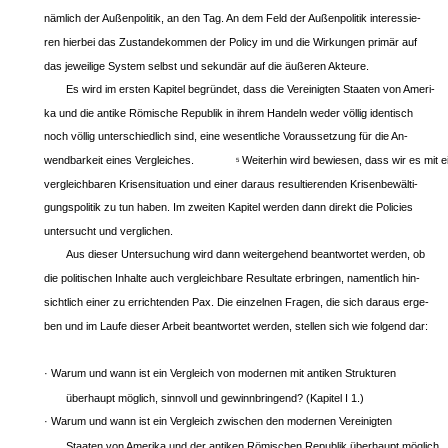
nämlich der Außenpolitik, an den Tag. An dem Feld der Außenpolitik interessie-
ren hierbei das Zustandekommen der Policy im und die Wirkungen primär auf
das jeweilige System selbst und sekundär auf die äußeren Akteure.
Es wird im ersten Kapitel begründet, dass die Vereinigten Staaten von Ameri-
ka und die antike Römische Republik in ihrem Handeln weder völlig identisch
noch völlig unterschiedlich sind, eine wesentliche Voraussetzung für die An-
wendbarkeit eines Vergleiches.
Weiterhin wird bewiesen, dass wir es mit e
5
vergleichbaren Krisensituation und einer daraus resultierenden Krisenbewälti-
gungspolitik zu tun haben. Im zweiten Kapitel werden dann direkt die Policies
untersucht und verglichen.
Aus dieser Untersuchung wird dann weitergehend beantwortet werden, ob
die politischen Inhalte auch vergleichbare Resultate erbringen, namentlich hin-
sichtlich einer zu errichtenden Pax. Die einzelnen Fragen, die sich daraus erge-
ben und im Laufe dieser Arbeit beantwortet werden, stellen sich wie folgend dar:
· Warum und wann ist ein Vergleich von modernen mit antiken Strukturen
überhaupt möglich, sinnvoll und gewinnbringend? (Kapitel I 1.)
· Warum und wann ist ein Vergleich zwischen den modernen Vereinigten
Staaten von Amerika und der antiken Römischen Republik überhaupt möglich