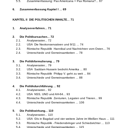
5.5.
Zusammenfassung: Pax Americana = Pax Romana?... 67
6.
Zusammenfassung Kapitel I ... 69
KAPITEL II ­ DIE POLITISCHEN INHALTE... 71
1.
Analyseverfahren... 71
2.
Die Politikursachen... 72
2.1.
Analyseraster... 72
2.2.
USA ­ Die Neokonservativen und 9/11 ... 74
2.3.
Römische Republik ­ Hannibal und Nachrichten vom Osten... 76
2.4.
Unterschiede und Gemeinsamkeiten ... 78
3.
Die Politikformulierung ... 79
3.1.
Analyseraster... 79
3.2.
USA ­ Saddam Hussein bedroht Amerika ... 80
3.3.
Römische Republik ­ Philipp V. geht zu weit ... 84
3.4.
Unterschiede und Gemeinsamkeiten ... 88
4.
Die Politikdurchführung ... 92
4.1.
Analyseraster... 92
4.2.
USA ­ NSS, UNO und AH-64... 93
4.3.
Römische Republik ­ Zenturien, Legaten und Trieren... 99
4.4.
Unterschiede und Gemeinsamkeiten ... 106
5.
Die Politikwirkung... 110
5.1.
Analyseraster... 110
5.2.
USA ­ GIs in Bagdad und vier weitere Jahre im Weißen Haus ... 111
5.3.
Römische Republik - Friedensbringer und Schiedsrichter ... 113
5.4.
Unterschiede und Gemeinsamkeiten ... 115