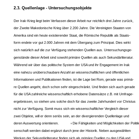
2.3. Quellenlage - Untersuchungsobjekte
Der Irak-Krieg liegt beim Verfassen dieser Arbeit nur reichlich drei Jahre zurück,
der Zweite Makedonische Krieg über 2.200 Jahre. Die Vereinigten Staaten von
Amerika sind ein heute existierender Staat, die Römische Republik als Staats-
form endete vor gut 2.000 Jahren mit dem Übergang zum Prinzipat. Dies wirkt
sich natürlich auf die zur Verfügung stehenden Quellen aus. Untersuchungsge-
genstände dieser Arbeit sind sowohl primäre Quellen als auch Sekundärliteratur.
Während wir über das politische System der USA und ihr Engagement im Irak
eine nahezu unüberschaubare Anzahl an wissenschaftlichen und öffentlichen
Informationen und Publikationen finden, ist die Lage bei Rom, gerade was primä-
re Quellen angeht, doch schon sehr eingeschränkt. Und finden sich auch gerade
für die USA zahlreiche wissenschaftlich erhobene Datensätze z.B. mit Umfrage-
ergebnissen, so stehen uns solche doch für das zweite Jahrhundert vor Christus
nicht zur Verfügung. Somit muss sich ein wissenschaftlicher Vergleich dieser
zwei Objekte, will er denn seriös sein, an der divergierenden Quellenlage und
deren Auswertung orientieren.
Die Fähigkeiten und Möglichkeiten der Politi
8
senschaft werden dabei ergänzt durch jene der Historik. Neben ausgewählten
Werken der Sekundärliteratur finden sich als primäre Quellen zu den USA und