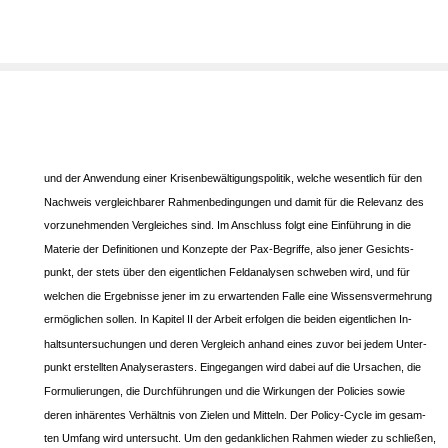
und der Anwendung einer Krisenbewältigungspolitik, welche wesentlich für den
Nachweis vergleichbarer Rahmenbedingungen und damit für die Relevanz des
vorzunehmenden Vergleiches sind. Im Anschluss folgt eine Einführung in die
Materie der Definitionen und Konzepte der Pax-Begriffe, also jener Gesichts-
punkt, der stets über den eigentlichen Feldanalysen schweben wird, und für
welchen die Ergebnisse jener im zu erwartenden Falle eine Wissensvermehrung
ermöglichen sollen. In Kapitel II der Arbeit erfolgen die beiden eigentlichen In-
haltsuntersuchungen und deren Vergleich anhand eines zuvor bei jedem Unter-
punkt erstellten Analyserasters. Eingegangen wird dabei auf die Ursachen, die
Formulierungen, die Durchführungen und die Wirkungen der Policies sowie
deren inhärentes Verhältnis von Zielen und Mitteln. Der Policy-Cycle im gesam-
ten Umfang wird untersucht. Um den gedanklichen Rahmen wieder zu schließen,