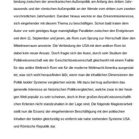
bindung zwischen der amerikanischen Außenpolitik am Anfang des dritten Jahr-
tausends und der römischen Außenpolitik an der Wende vom dritten zum zweiten
vorchristlichen Jahrhundert. Darüber hinaus weckte er das Erkenntnisinteresse,
sich eingehender mit diesem Thema zu beschäftigen. Schon bald traten dem
Autor vor sein geistiges Auge mannigfaltige Parallelen zwischen den Ereignissen
seit dem 11. September und jenen, als Rom zum Sprung zur Herrschaft über den
Mittelmeerraum ansetzte. Die Verbindung der USA mit dem antiken Rom ist
dabei kein neuer Ansatz. Doch fragte sich der Autor, durch sein Studium der
Politikwissenschaft wie der Geschichtswissenschaft gleichwohl mit einem Faible
für das antike Weltreich Rom wie für die moderne Weltmacht Amerika ausgestat-
tet, was sich wohl herausfinden läßt, wenn man die inhaltlichen Dimensionen der
Politik beider Systeme vergleichen würde. Mit dazu bei trug außerdem das
generelle Interesse an historischen Politikvergleichen, welche zwar in der heuti-
gen Welt populär zu sein scheinen, doch in ihrer großen Anzahl wissenschaftli-
chen Kriterien nicht standzuhalten in der Lage sind. Die folgende Magisterarbeit
stellt nun die Essenz der eingehenderen Beschäftigung mit den politischen
Inhalten der beiden gleichzeitig so entfernt wie nahe stehenden Systeme USA
und Römische Republik dar.