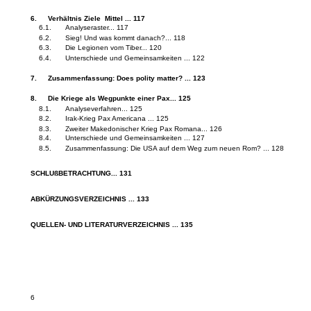
6.
Verhältnis Ziele ­ Mittel ... 117
6.1.
Analyseraster... 117
6.2.
Sieg! Und was kommt danach?... 118
6.3.
Die Legionen vom Tiber... 120
6.4.
Unterschiede und Gemeinsamkeiten ... 122
7.
Zusammenfassung: Does polity matter? ... 123
8.
Die Kriege als Wegpunkte einer Pax... 125
8.1.
Analyseverfahren... 125
8.2.
Irak-Krieg Pax Americana ... 125
8.3.
Zweiter Makedonischer Krieg Pax Romana... 126
8.4.
Unterschiede und Gemeinsamkeiten ... 127
8.5.
Zusammenfassung: Die USA auf dem Weg zum neuen Rom? ... 128
SCHLUßBETRACHTUNG... 131
ABKÜRZUNGSVERZEICHNIS ... 133
QUELLEN- UND LITERATURVERZEICHNIS ... 135
6