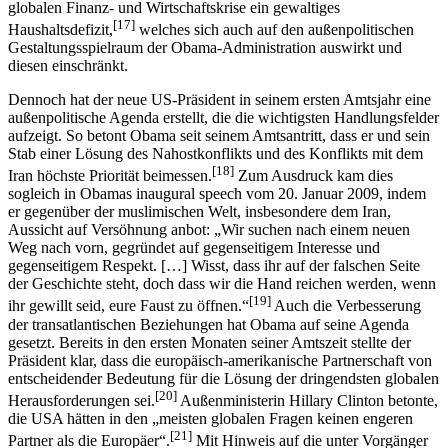
globalen Finanz- und Wirtschaftskrise ein gewaltiges
[17]
Haushaltsdefizit,
welches sich auch auf den außenpolitischen
Gestaltungsspielraum der Obama-Administration auswirkt und
diesen einschränkt.
Dennoch hat der neue US-Präsident in seinem ersten Amtsjahr eine
außenpolitische Agenda erstellt, die die wichtigsten Handlungsfelder
aufzeigt. So betont Obama seit seinem Amtsantritt, dass er und sein
Stab einer Lösung des Nahostkonflikts und des Konflikts mit dem
[18]
Iran höchste Priorität beimessen.
Zum Ausdruck kam dies
sogleich in Obamas inaugural speech vom 20. Januar 2009, indem
er gegenüber der muslimischen Welt, insbesondere dem Iran,
Aussicht auf Versöhnung anbot: „Wir suchen nach einem neuen
Weg nach vorn, gegründet auf gegenseitigem Interesse und
gegenseitigem Respekt. […] Wisst, dass ihr auf der falschen Seite
der Geschichte steht, doch dass wir die Hand reichen werden, wenn
[19]
ihr gewillt seid, eure Faust zu öffnen.“
Auch die Verbesserung
der transatlantischen Beziehungen hat Obama auf seine Agenda
gesetzt. Bereits in den ersten Monaten seiner Amtszeit stellte der
Präsident klar, dass die europäisch-amerikanische Partnerschaft von
entscheidender Bedeutung für die Lösung der dringendsten globalen
[20]
Herausforderungen sei.
Außenministerin Hillary Clinton betonte,
die USA hätten in den „meisten globalen Fragen keinen engeren
[21]
Partner als die Europäer“.
Mit Hinweis auf die unter Vorgänger