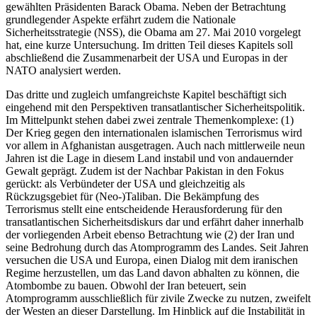
gewählten Präsidenten Barack Obama. Neben der Betrachtung
grundlegender Aspekte erfährt zudem die Nationale
Sicherheitsstrategie (NSS), die Obama am 27. Mai 2010 vorgelegt
hat, eine kurze Untersuchung. Im dritten Teil dieses Kapitels soll
abschließend die Zusammenarbeit der USA und Europas in der
NATO analysiert werden.
Das dritte und zugleich umfangreichste Kapitel beschäftigt sich
eingehend mit den Perspektiven transatlantischer Sicherheitspolitik.
Im Mittelpunkt stehen dabei zwei zentrale Themenkomplexe: (1)
Der Krieg gegen den internationalen islamischen Terrorismus wird
vor allem in Afghanistan ausgetragen. Auch nach mittlerweile neun
Jahren ist die Lage in diesem Land instabil und von andauernder
Gewalt geprägt. Zudem ist der Nachbar Pakistan in den Fokus
gerückt: als Verbündeter der USA und gleichzeitig als
Rückzugsgebiet für (Neo-)Taliban. Die Bekämpfung des
Terrorismus stellt eine entscheidende Herausforderung für den
transatlantischen Sicherheitsdiskurs dar und erfährt daher innerhalb
der vorliegenden Arbeit ebenso Betrachtung wie (2) der Iran und
seine Bedrohung durch das Atomprogramm des Landes. Seit Jahren
versuchen die USA und Europa, einen Dialog mit dem iranischen
Regime herzustellen, um das Land davon abhalten zu können, die
Atombombe zu bauen. Obwohl der Iran beteuert, sein
Atomprogramm ausschließlich für zivile Zwecke zu nutzen, zweifelt
der Westen an dieser Darstellung. Im Hinblick auf die Instabilität in