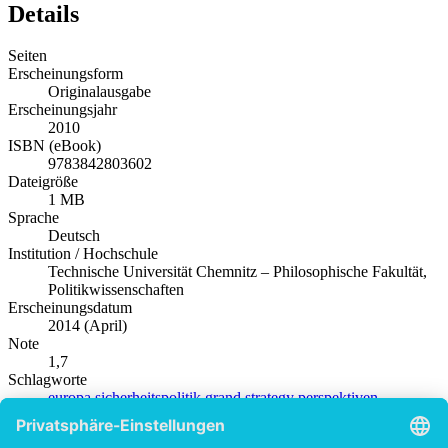
Details
Seiten
Erscheinungsform
Originalausgabe
Erscheinungsjahr
2010
ISBN (eBook)
9783842803602
Dateigröße
1 MB
Sprache
Deutsch
Institution / Hochschule
Technische Universität Chemnitz – Philosophische Fakultät,
Politikwissenschaften
Erscheinungsdatum
2014 (April)
Note
1,7
Schlagworte
europa
sicherheitspolitik
grand
strategy
perspektiven
Produktsicherheit
Diplom.de