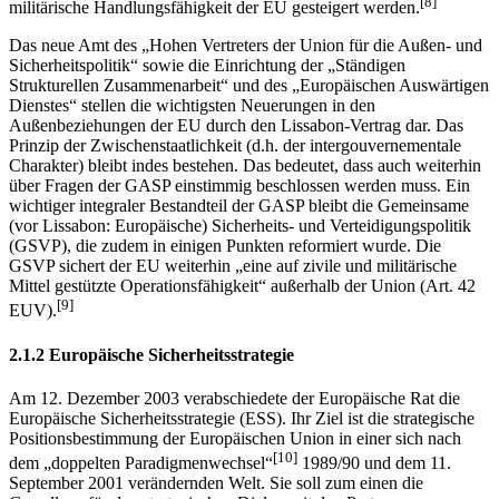
[8]
militärische Handlungsfähigkeit der EU gesteigert werden.
Das neue Amt des „Hohen Vertreters der Union für die Außen- und
Sicherheitspolitik“ sowie die Einrichtung der „Ständigen
Strukturellen Zusammenarbeit“ und des „Europäischen Auswärtigen
Dienstes“ stellen die wichtigsten Neuerungen in den
Außenbeziehungen der EU durch den Lissabon-Vertrag dar. Das
Prinzip der Zwischenstaatlichkeit (d.h. der intergouvernementale
Charakter) bleibt indes bestehen. Das bedeutet, dass auch weiterhin
über Fragen der GASP einstimmig beschlossen werden muss. Ein
wichtiger integraler Bestandteil der GASP bleibt die Gemeinsame
(vor Lissabon: Europäische) Sicherheits- und Verteidigungspolitik
(GSVP), die zudem in einigen Punkten reformiert wurde. Die
GSVP sichert der EU weiterhin „eine auf zivile und militärische
Mittel gestützte Operationsfähigkeit“ außerhalb der Union (Art. 42
[9]
EUV).
2.1.2 Europäische Sicherheitsstrategie
Am 12. Dezember 2003 verabschiedete der Europäische Rat die
Europäische Sicherheitsstrategie (ESS). Ihr Ziel ist die strategische
Positionsbestimmung der Europäischen Union in einer sich nach
[10]
dem „doppelten Paradigmenwechsel“
1989/90 und dem 11.
September 2001 verändernden Welt. Sie soll zum einen die