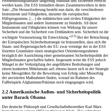
Problemlösungsansätze langfristig Stabilität und Sicherheit erreicht
werden kann. Die ESS formuliert dieses Zusammenwirken in dem
Satz: „Die Herausforderung besteht nun darin, die verschiedenen
Instrumente und Fähigkeiten, darunter die europäischen
Hilfsprogramme, […] die militärischen und zivilen Fähigkeiten der
Mitgliedstaaten und andere Instrumente zu bündeln. All diese
Instrumente und Fähigkeiten können von Wirkung für unsere
Sicherheit und die Sicherheit von Drittländern sein. Sicherheit ist die
[15]
wichtigste Voraussetzung für Entwicklung.“
Bei der Betrachtung
der Europäischen Sicherheitsstrategie ist festzustellen, dass sich die
Staats- und Regierungschefs der EU zwar vermöge der in der ESS
fixierten Grundsätze einen strategischen Orientierungsrahmen
bezüglich der Ausrichtung einer gemeinsamen Sicherheitspolitik der
Mitgliedstaaten geschaffen haben. Insgesamt weist die ESS jedoch
Mängel in der Verknüpfung der angeführten Bedrohungen und
einem konkreten Mittelansatz auf; ebenso lassen sich in der Strategie
keine Messgrößen für die Bewertung von Erfolg oder Misserfolg
der anvisierten Maßnahmen finden, worauf im Rahmen des
Fallbeispiels Afghanistan/Pakistan noch eingegangen wird.
2.2 Amerikanische Außen- und Sicherheitspolitik
unter Barack Obama
Der deutsche Philosoph und Gesellschaftstheoretiker Karl Marx