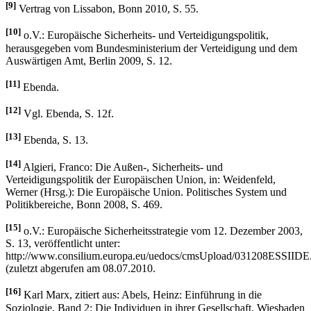
[9]
Vertrag von Lissabon, Bonn 2010, S. 55.
[10]
o.V.: Europäische Sicherheits- und Verteidigungspolitik,
herausgegeben vom Bundesministerium der Verteidigung und dem
Auswärtigen Amt, Berlin 2009, S. 12.
[11]
Ebenda.
[12]
Vgl. Ebenda, S. 12f.
[13]
Ebenda, S. 13.
[14]
Algieri, Franco: Die Außen-, Sicherheits- und
Verteidigungspolitik der Europäischen Union, in: Weidenfeld,
Werner (Hrsg.): Die Europäische Union. Politisches System und
Politikbereiche, Bonn 2008, S. 469.
[15]
o.V.: Europäische Sicherheitsstrategie vom 12. Dezember 2003,
S. 13, veröffentlicht unter:
http://www.consilium.europa.eu/uedocs/cmsUpload/031208ESSIIDE
(zuletzt abgerufen am 08.07.2010.
[16]
Karl Marx, zitiert aus: Abels, Heinz: Einführung in die
Soziologie, Band 2: Die Individuen in ihrer Gesellschaft, Wiesbaden