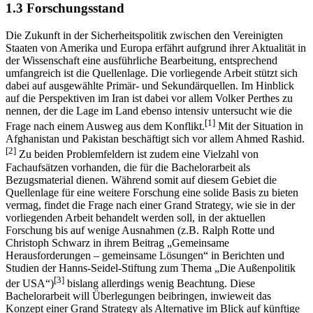
1.3 Forschungsstand
Die Zukunft in der Sicherheitspolitik zwischen den Vereinigten
Staaten von Amerika und Europa erfährt aufgrund ihrer Aktualität in
der Wissenschaft eine ausführliche Bearbeitung, entsprechend
umfangreich ist die Quellenlage. Die vorliegende Arbeit stützt sich
dabei auf ausgewählte Primär- und Sekundärquellen. Im Hinblick
auf die Perspektiven im Iran ist dabei vor allem Volker Perthes zu
nennen, der die Lage im Land ebenso intensiv untersucht wie die
[1]
Frage nach einem Ausweg aus dem Konflikt.
Mit der Situation in
Afghanistan und Pakistan beschäftigt sich vor allem Ahmed Rashid.
[2]
Zu beiden Problemfeldern ist zudem eine Vielzahl von
Fachaufsätzen vorhanden, die für die Bachelorarbeit als
Bezugsmaterial dienen. Während somit auf diesem Gebiet die
Quellenlage für eine weitere Forschung eine solide Basis zu bieten
vermag, findet die Frage nach einer Grand Strategy, wie sie in der
vorliegenden Arbeit behandelt werden soll, in der aktuellen
Forschung bis auf wenige Ausnahmen (z.B. Ralph Rotte und
Christoph Schwarz in ihrem Beitrag „Gemeinsame
Herausforderungen – gemeinsame Lösungen“ in Berichten und
Studien der Hanns-Seidel-Stiftung zum Thema „Die Außenpolitik
[3]
der USA“)
bislang allerdings wenig Beachtung. Diese
Bachelorarbeit will Überlegungen beibringen, inwieweit das
Konzept einer Grand Strategy als Alternative im Blick auf künftige