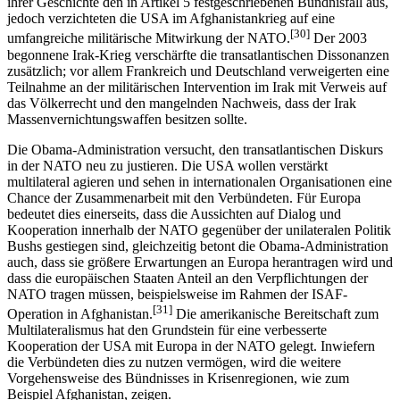
ihrer Geschichte den in Artikel 5 festgeschriebenen Bündnisfall aus,
jedoch verzichteten die USA im Afghanistankrieg auf eine
[30]
umfangreiche militärische Mitwirkung der NATO.
Der 2003
begonnene Irak-Krieg verschärfte die transatlantischen Dissonanzen
zusätzlich; vor allem Frankreich und Deutschland verweigerten eine
Teilnahme an der militärischen Intervention im Irak mit Verweis auf
das Völkerrecht und den mangelnden Nachweis, dass der Irak
Massenvernichtungswaffen besitzen sollte.
Die Obama-Administration versucht, den transatlantischen Diskurs
in der NATO neu zu justieren. Die USA wollen verstärkt
multilateral agieren und sehen in internationalen Organisationen eine
Chance der Zusammenarbeit mit den Verbündeten. Für Europa
bedeutet dies einerseits, dass die Aussichten auf Dialog und
Kooperation innerhalb der NATO gegenüber der unilateralen Politik
Bushs gestiegen sind, gleichzeitig betont die Obama-Administration
auch, dass sie größere Erwartungen an Europa herantragen wird und
dass die europäischen Staaten Anteil an den Verpflichtungen der
NATO tragen müssen, beispielsweise im Rahmen der ISAF-
[31]
Operation in Afghanistan.
Die amerikanische Bereitschaft zum
Multilateralismus hat den Grundstein für eine verbesserte
Kooperation der USA mit Europa in der NATO gelegt. Inwiefern
die Verbündeten dies zu nutzen vermögen, wird die weitere
Vorgehensweise des Bündnisses in Krisenregionen, wie zum
Beispiel Afghanistan, zeigen.