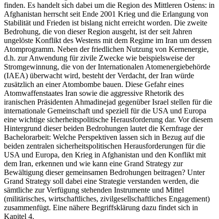
finden. Es handelt sich dabei um die Region des Mittleren Ostens: in
Afghanistan herrscht seit Ende 2001 Krieg und die Erlangung von
Stabilität und Frieden ist bislang nicht erreicht worden. Die zweite
Bedrohung, die von dieser Region ausgeht, ist der seit Jahren
ungelöste Konflikt des Westens mit dem Regime im Iran um dessen
Atomprogramm. Neben der friedlichen Nutzung von Kernenergie,
d.h. zur Anwendung für zivile Zwecke wie beispielsweise der
Stromgewinnung, die von der Internationalen Atomenergiebehörde
(IAEA) überwacht wird, besteht der Verdacht, der Iran würde
zusätzlich an einer Atombombe bauen. Diese Gefahr eines
Atomwaffenstaates Iran sowie die aggressive Rhetorik des
iranischen Präsidenten Ahmadinejad gegenüber Israel stellen für die
internationale Gemeinschaft und speziell für die USA und Europa
eine wichtige sicherheitspolitische Herausforderung dar. Vor diesem
Hintergrund dieser beiden Bedrohungen lautet die Kernfrage der
Bachelorarbeit: Welche Perspektiven lassen sich in Bezug auf die
beiden zentralen sicherheitspolitischen Herausforderungen für die
USA und Europa, den Krieg in Afghanistan und den Konflikt mit
dem Iran, erkennen und wie kann eine Grand Strategy zur
Bewältigung dieser gemeinsamen Bedrohungen beitragen? Unter
Grand Strategy soll dabei eine Strategie verstanden werden, die
sämtliche zur Verfügung stehenden Instrumente und Mittel
(militärisches, wirtschaftliches, zivilgesellschaftliches Engagement)
zusammenfügt. Eine nähere Begriffsklärung dazu findet sich in
Kapitel 4.