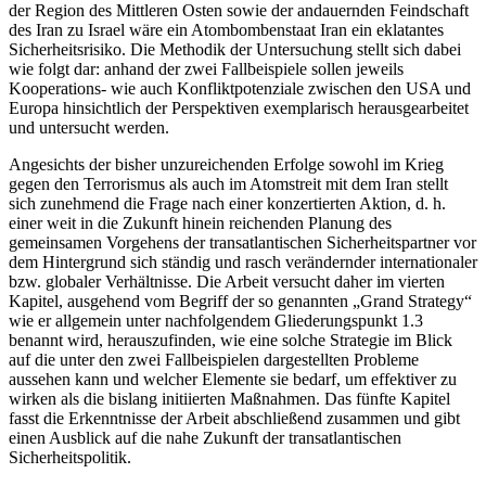
der Region des Mittleren Osten sowie der andauernden Feindschaft
des Iran zu Israel wäre ein Atombombenstaat Iran ein eklatantes
Sicherheitsrisiko. Die Methodik der Untersuchung stellt sich dabei
wie folgt dar: anhand der zwei Fallbeispiele sollen jeweils
Kooperations- wie auch Konfliktpotenziale zwischen den USA und
Europa hinsichtlich der Perspektiven exemplarisch herausgearbeitet
und untersucht werden.
Angesichts der bisher unzureichenden Erfolge sowohl im Krieg
gegen den Terrorismus als auch im Atomstreit mit dem Iran stellt
sich zunehmend die Frage nach einer konzertierten Aktion, d. h.
einer weit in die Zukunft hinein reichenden Planung des
gemeinsamen Vorgehens der transatlantischen Sicherheitspartner vor
dem Hintergrund sich ständig und rasch verändernder internationaler
bzw. globaler Verhältnisse. Die Arbeit versucht daher im vierten
Kapitel, ausgehend vom Begriff der so genannten „Grand Strategy“
wie er allgemein unter nachfolgendem Gliederungspunkt 1.3
benannt wird, herauszufinden, wie eine solche Strategie im Blick
auf die unter den zwei Fallbeispielen dargestellten Probleme
aussehen kann und welcher Elemente sie bedarf, um effektiver zu
wirken als die bislang initiierten Maßnahmen. Das fünfte Kapitel
fasst die Erkenntnisse der Arbeit abschließend zusammen und gibt
einen Ausblick auf die nahe Zukunft der transatlantischen
Sicherheitspolitik.