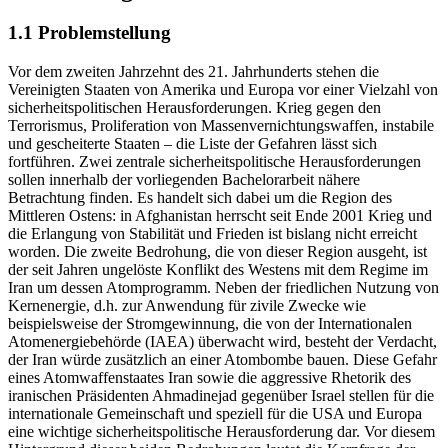
1.1 Problemstellung
Vor dem zweiten Jahrzehnt des 21. Jahrhunderts stehen die
Vereinigten Staaten von Amerika und Europa vor einer Vielzahl von
sicherheitspolitischen Herausforderungen. Krieg gegen den
Terrorismus, Proliferation von Massenvernichtungswaffen, instabile
und gescheiterte Staaten – die Liste der Gefahren lässt sich
fortführen. Zwei zentrale sicherheitspolitische Herausforderungen
sollen innerhalb der vorliegenden Bachelorarbeit nähere
Betrachtung finden. Es handelt sich dabei um die Region des
Mittleren Ostens: in Afghanistan herrscht seit Ende 2001 Krieg und
die Erlangung von Stabilität und Frieden ist bislang nicht erreicht
worden. Die zweite Bedrohung, die von dieser Region ausgeht, ist
der seit Jahren ungelöste Konflikt des Westens mit dem Regime im
Iran um dessen Atomprogramm. Neben der friedlichen Nutzung von
Kernenergie, d.h. zur Anwendung für zivile Zwecke wie
beispielsweise der Stromgewinnung, die von der Internationalen
Atomenergiebehörde (IAEA) überwacht wird, besteht der Verdacht,
der Iran würde zusätzlich an einer Atombombe bauen. Diese Gefahr
eines Atomwaffenstaates Iran sowie die aggressive Rhetorik des
iranischen Präsidenten Ahmadinejad gegenüber Israel stellen für die
internationale Gemeinschaft und speziell für die USA und Europa
eine wichtige sicherheitspolitische Herausforderung dar. Vor diesem