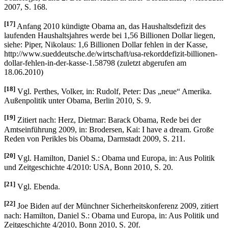
2007, S. 168.
[17]
Anfang 2010 kündigte Obama an, das Haushaltsdefizit des
laufenden Haushaltsjahres werde bei 1,56 Billionen Dollar liegen,
siehe: Piper, Nikolaus: 1,6 Billionen Dollar fehlen in der Kasse,
http://www.sueddeutsche.de/wirtschaft/usa-rekorddefizit-billionen-
dollar-fehlen-in-der-kasse-1.58798 (zuletzt abgerufen am
18.06.2010)
[18]
Vgl. Perthes, Volker, in: Rudolf, Peter: Das „neue“ Amerika.
Außenpolitik unter Obama, Berlin 2010, S. 9.
[19]
Zitiert nach: Herz, Dietmar: Barack Obama, Rede bei der
Amtseinführung 2009, in: Brodersen, Kai: I have a dream. Große
Reden von Perikles bis Obama, Darmstadt 2009, S. 211.
[20]
Vgl. Hamilton, Daniel S.: Obama und Europa, in: Aus Politik
und Zeitgeschichte 4/2010: USA, Bonn 2010, S. 20.
[21]
Vgl. Ebenda.
[22]
Joe Biden auf der Münchner Sicherheitskonferenz 2009, zitiert
nach: Hamilton, Daniel S.: Obama und Europa, in: Aus Politik und
Zeitgeschichte 4/2010, Bonn 2010, S. 20f.