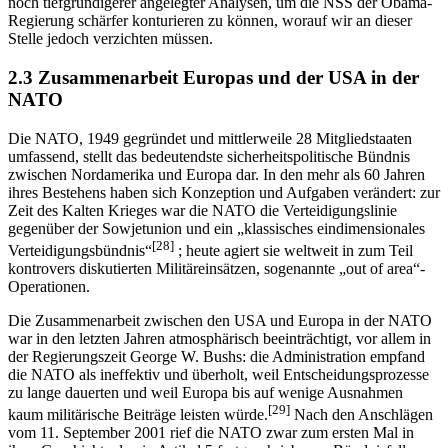
noch tiefgründigerer angelegter Analysen, um die NSS der Obama-
Regierung schärfer konturieren zu können, worauf wir an dieser
Stelle jedoch verzichten müssen.
2.3 Zusammenarbeit Europas und der USA in der
NATO
Die NATO, 1949 gegründet und mittlerweile 28 Mitgliedstaaten
umfassend, stellt das bedeutendste sicherheitspolitische Bündnis
zwischen Nordamerika und Europa dar. In den mehr als 60 Jahren
ihres Bestehens haben sich Konzeption und Aufgaben verändert: zur
Zeit des Kalten Krieges war die NATO die Verteidigungslinie
gegenüber der Sowjetunion und ein „klassisches eindimensionales
[28]
Verteidigungsbündnis“
; heute agiert sie weltweit in zum Teil
kontrovers diskutierten Militäreinsätzen, sogenannte „out of area“-
Operationen.
Die Zusammenarbeit zwischen den USA und Europa in der NATO
war in den letzten Jahren atmosphärisch beeinträchtigt, vor allem in
der Regierungszeit George W. Bushs: die Administration empfand
die NATO als ineffektiv und überholt, weil Entscheidungsprozesse
zu lange dauerten und weil Europa bis auf wenige Ausnahmen
[29]
kaum militärische Beiträge leisten würde.
Nach den Anschlägen
vom 11. September 2001 rief die NATO zwar zum ersten Mal in