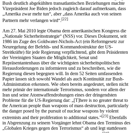
Bush deutlich abgekühlten transatlantischen Beziehungen machte
Vizepräsident Joe Biden jedoch zugleich darauf aufmerksam, dass
„Amerika zwar mehr tun“, aber „dass Amerika auch von seinen
[22]
Partnern mehr verlangen wird“.
Am 27. Mai 2010 legte Obama dem amerikanischen Kongress die
„Nationale Sicherheitsstrategie“ (NSS) vor. Dieses Dokument, seit
1986 im Zuge des Goldwater-Nichols-Act (ein Reformgesetz zur
Neuregelung der Befehls- und Kommandostruktur der US-
Streitkräfte) für jede Regierung verpflichtend, gibt dem Präsidenten
der Vereinigten Staaten die Möglichkeit, Senat und
Repräsentantenhaus über die wichtigsten sicherheitspolitischen
Herausforderungen zu informieren und zu beschreiben, wie die
Regierung diesen begegnen will. In dem 52 Seiten umfassenden
Papier lassen sich sowohl Wandel als auch Kontinuität zur Bush-
Administration erkennen. Wie oben bereits angedeutet, stellen nicht
mehr primär der internationale Terrorismus, sondern vor allem der
Iran und seine Atomwaffendrohungen eines der dringendsten
Probleme für die US-Regierung dar: „[T]here is no greater threat to
the American people than weapons of mass destruction, particularly
the danger posed by the pursuit of nuclear weapons by violent
[23]
extremists and their proliferation to additional states.”
Ebenfalls
in Abgrenzung zu seinem Vorgänger lehnt Obama den Terminus des
„Globalen Krieges gegen den Terrorismus“ ab und legt stattdessen