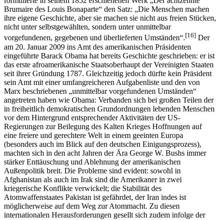
formulierte in seinem 1852 erschienenen Werk „Der achtzehnte
Brumaire des Louis Bonaparte“ den Satz: „Die Menschen machen
ihre eigene Geschichte, aber sie machen sie nicht aus freien Stücken,
nicht unter selbstgewählten, sondern unter unmittelbar
[16]
vorgefundenen, gegebenen und überlieferten Umständen“.
Der
am 20. Januar 2009 ins Amt des amerikanischen Präsidenten
eingeführte Barack Obama hat bereits Geschichte geschrieben: er ist
das erste afroamerikanische Staatsoberhaupt der Vereinigten Staaten
seit ihrer Gründung 1787. Gleichzeitig jedoch dürfte kein Präsident
sein Amt mit einer umfangreicheren Aufgabenliste und den von
Marx beschriebenen „unmittelbar vorgefundenen Umständen“
angetreten haben wie Obama: Verbanden sich bei großen Teilen der
in freiheitlich demokratischen Grundordnungen lebenden Menschen
vor dem Hintergrund entsprechender Aktivitäten der US-
Regierungen zur Beilegung des Kalten Krieges Hoffnungen auf
eine freiere und gerechtere Welt in einem geeinten Europa
(besonders auch im Blick auf den deutschen Einigungsprozess),
machten sich in den acht Jahren der Ära George W. Bushs immer
stärker Enttäuschung und Ablehnung der amerikanischen
Außenpolitik breit. Die Probleme sind evident: sowohl in
Afghanistan als auch im Irak sind die Amerikaner in zwei
kriegerische Konflikte verwickelt; die Stabilität des
Atomwaffenstaates Pakistan ist gefährdet, der Iran indes ist
möglicherweise auf dem Weg zur Atommacht. Zu diesen
internationalen Herausforderungen gesellt sich zudem infolge der