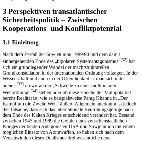
3 Perspektiven transatlantischer
Sicherheitspolitik – Zwischen
Kooperations- und Konfliktpotenzial
3.1 Einleitung
Nach dem Zerfall der Sowjetunion 1989/90 und dem damit
[32]
einhergehenden Ende des „bipolaren Systemantagonismus“
hat
sich ein grundlegender Wandel der machtstrukturellen
Grundkonstellation in der internationalen Ordnung vollzogen. In der
Wissenschaft und auch in der Öffentlichkeit ist man sich indes
[33]
uneins,
ob wir an der „Schwelle zu einer multipolaren
[34]
Weltordnung“
stehen oder ob diese Epoche der Multipolarität
bereits Realität ist, wie es beispielsweise Parag Khanna in „Der
Kampf um die Zweite Welt“ äußert. Allgemein anerkannt ist jedoch
die Tatsache, dass sich das internationale Bedrohungsgefüge nach
dem Ende des Kalten Krieges entscheidend verändert hat. Bestand
zwischen 1945 und 1989 die Gefahr eines zwischenstaatlichen
Krieges der beiden Antagonisten USA und Sowjetunion mit einem
möglichen Einsatz von Atomwaffen, so haben sich nach dem
Verschwinden dieses Dualismus drei wesentliche neue