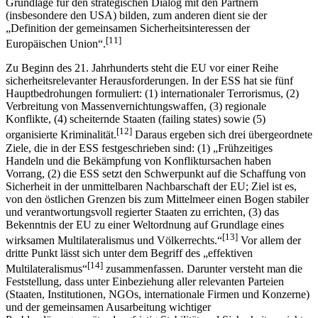
Grundlage für den strategischen Dialog mit den Partnern
(insbesondere den USA) bilden, zum anderen dient sie der
„Definition der gemeinsamen Sicherheitsinteressen der
[11]
Europäischen Union“.
Zu Beginn des 21. Jahrhunderts steht die EU vor einer Reihe
sicherheitsrelevanter Herausforderungen. In der ESS hat sie fünf
Hauptbedrohungen formuliert: (1) internationaler Terrorismus, (2)
Verbreitung von Massenvernichtungswaffen, (3) regionale
Konflikte, (4) scheiternde Staaten (failing states) sowie (5)
[12]
organisierte Kriminalität.
Daraus ergeben sich drei übergeordnete
Ziele, die in der ESS festgeschrieben sind: (1) „Frühzeitiges
Handeln und die Bekämpfung von Konfliktursachen haben
Vorrang, (2) die ESS setzt den Schwerpunkt auf die Schaffung von
Sicherheit in der unmittelbaren Nachbarschaft der EU; Ziel ist es,
von den östlichen Grenzen bis zum Mittelmeer einen Bogen stabiler
und verantwortungsvoll regierter Staaten zu errichten, (3) das
Bekenntnis der EU zu einer Weltordnung auf Grundlage eines
[13]
wirksamen Multilateralismus und Völkerrechts.“
Vor allem der
dritte Punkt lässt sich unter dem Begriff des „effektiven
[14]
Multilateralismus“
zusammenfassen. Darunter versteht man die
Feststellung, dass unter Einbeziehung aller relevanten Parteien
(Staaten, Institutionen, NGOs, internationale Firmen und Konzerne)
und der gemeinsamen Ausarbeitung wichtiger