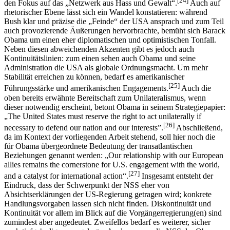
[24]
den Fokus auf das „Netzwerk aus Hass und Gewalt“.
Auch auf
rhetorischer Ebene lässt sich ein Wandel konstatieren: während
Bush klar und präzise die „Feinde“ der USA ansprach und zum Teil
auch provozierende Äußerungen hervorbrachte, bemüht sich Barack
Obama um einen eher diplomatischen und optimistischen Tonfall.
Neben diesen abweichenden Akzenten gibt es jedoch auch
Kontinuitätslinien: zum einen sehen auch Obama und seine
Administration die USA als globale Ordnungsmacht. Um mehr
Stabilität erreichen zu können, bedarf es amerikanischer
[25]
Führungsstärke und amerikanischen Engagements.
Auch die
oben bereits erwähnte Bereitschaft zum Unilateralismus, wenn
dieser notwendig erscheint, betont Obama in seinem Strategiepapier:
„The United States must reserve the right to act unilaterally if
[26]
necessary to defend our nation and our interests”.
Abschließend,
da im Kontext der vorliegenden Arbeit stehend, soll hier noch die
für Obama übergeordnete Bedeutung der transatlantischen
Beziehungen genannt werden: „Our relationship with our European
allies remains the cornerstone for U.S. engagement with the world,
[27]
and a catalyst for international action“.
Insgesamt entsteht der
Eindruck, dass der Schwerpunkt der NSS eher von
Absichtserklärungen der US-Regierung getragen wird; konkrete
Handlungsvorgaben lassen sich nicht finden. Diskontinuität und
Kontinuität vor allem im Blick auf die Vorgängerregierung(en) sind
zumindest aber angedeutet. Zweifellos bedarf es weiterer, sicher