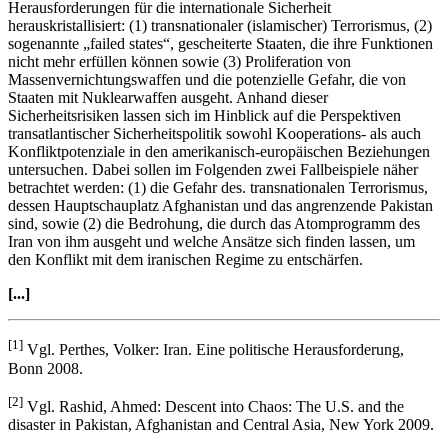
Herausforderungen für die internationale Sicherheit
herauskristallisiert: (1) transnationaler (islamischer) Terrorismus, (2)
sogenannte „failed states“, gescheiterte Staaten, die ihre Funktionen
nicht mehr erfüllen können sowie (3) Proliferation von
Massenvernichtungswaffen und die potenzielle Gefahr, die von
Staaten mit Nuklearwaffen ausgeht. Anhand dieser
Sicherheitsrisiken lassen sich im Hinblick auf die Perspektiven
transatlantischer Sicherheitspolitik sowohl Kooperations- als auch
Konfliktpotenziale in den amerikanisch-europäischen Beziehungen
untersuchen. Dabei sollen im Folgenden zwei Fallbeispiele näher
betrachtet werden: (1) die Gefahr des. transnationalen Terrorismus,
dessen Hauptschauplatz Afghanistan und das angrenzende Pakistan
sind, sowie (2) die Bedrohung, die durch das Atomprogramm des
Iran von ihm ausgeht und welche Ansätze sich finden lassen, um
den Konflikt mit dem iranischen Regime zu entschärfen.
[...]
[1]
Vgl. Perthes, Volker: Iran. Eine politische Herausforderung,
Bonn 2008.
[2]
Vgl. Rashid, Ahmed: Descent into Chaos: The U.S. and the
disaster in Pakistan, Afghanistan and Central Asia, New York 2009.