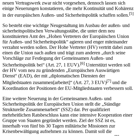
neuen Vertragswerk zwar nicht vorgesehen, dennoch lassen sich
einige Neuerungen konstatieren, die mehr Kontinuität und Kohärenz
[5]
in der europäischen Außen- und Sicherheitspolitik schaffen sollen.
So besteht eine wichtige Neugestaltung im Ausbau der außen- und
sicherheitspolitischen Verwaltungsstäbe, die unter dem neu
konstituierten Amt des „Hohen Vertreters der Europäischen Union
für Außen- und Sicherheitspolitik“ agieren und enger miteinander
verzahnt werden sollen. Der Hohe Vertreter (HV) vertritt dabei zum
einen die Union nach außen und trägt zum anderen „durch seine
Vorschläge zur Festlegung der Gemeinsamen Außen- und
[6]
Sicherheitspolitik bei“ (Art. 27, 1 EUV).
Unterstützt werden soll
der HV vom neu zu gründenden „Europäischen Auswärtigen
Dienst“ (EAD), der mit „diplomatischen Diensten der
[7]
Mitgliedstaaten zusammen[arbeitet]“ (Art. 27, 3 EUV)
und die
Koordination der Positionen der EU-Mitgliedstaaten verbessern soll.
Eine weitere Neuerung in der Gemeinsamen Außen- und
Sicherheitspolitik der Europäischen Union stellt die „Ständige
Strukturelle Zusammenarbeit“ (SSZ) dar. Per qualifiziert
mehrheitlichen Ratsbeschluss kann eine intensive Kooperation einer
Gruppe von Staaten gegründet werden. Ziel der SSZ ist es,
innerhalb von fünf bis 30 Tagen militärische Missionen zur
Krisenbewältigung aufnehmen zu können. Damit soll die