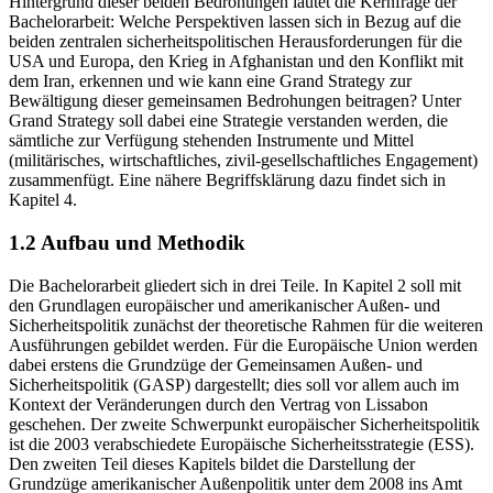
Hintergrund dieser beiden Bedrohungen lautet die Kernfrage der
Bachelorarbeit: Welche Perspektiven lassen sich in Bezug auf die
beiden zentralen sicherheitspolitischen Herausforderungen für die
USA und Europa, den Krieg in Afghanistan und den Konflikt mit
dem Iran, erkennen und wie kann eine Grand Strategy zur
Bewältigung dieser gemeinsamen Bedrohungen beitragen? Unter
Grand Strategy soll dabei eine Strategie verstanden werden, die
sämtliche zur Verfügung stehenden Instrumente und Mittel
(militärisches, wirtschaftliches, zivil-gesellschaftliches Engagement)
zusammenfügt. Eine nähere Begriffsklärung dazu findet sich in
Kapitel 4.
1.2 Aufbau und Methodik
Die Bachelorarbeit gliedert sich in drei Teile. In Kapitel 2 soll mit
den Grundlagen europäischer und amerikanischer Außen- und
Sicherheitspolitik zunächst der theoretische Rahmen für die weiteren
Ausführungen gebildet werden. Für die Europäische Union werden
dabei erstens die Grundzüge der Gemeinsamen Außen- und
Sicherheitspolitik (GASP) dargestellt; dies soll vor allem auch im
Kontext der Veränderungen durch den Vertrag von Lissabon
geschehen. Der zweite Schwerpunkt europäischer Sicherheitspolitik
ist die 2003 verabschiedete Europäische Sicherheitsstrategie (ESS).
Den zweiten Teil dieses Kapitels bildet die Darstellung der
Grundzüge amerikanischer Außenpolitik unter dem 2008 ins Amt