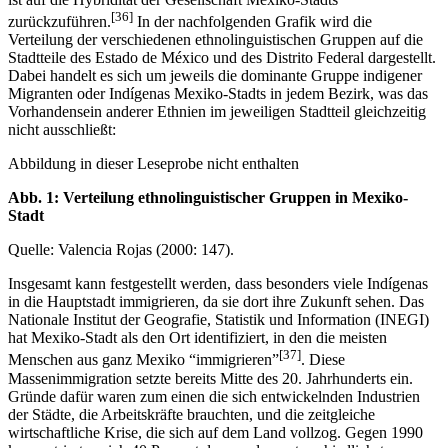
ist auf die Hybridität der Gesellschaft Mexiko-Stadts
[36]
zurückzuführen.
In der nachfolgenden Grafik wird die
Verteilung der verschiedenen ethnolinguistischen Gruppen auf die
Stadtteile des Estado de México und des Distrito Federal dargestellt.
Dabei handelt es sich um jeweils die dominante Gruppe indigener
Migranten oder Indígenas Mexiko-Stadts in jedem Bezirk, was das
Vorhandensein anderer Ethnien im jeweiligen Stadtteil gleichzeitig
nicht ausschließt:
Abbildung in dieser Leseprobe nicht enthalten
Abb. 1: Verteilung ethnolinguistischer Gruppen in Mexiko-
Stadt
Quelle: Valencia Rojas (2000: 147).
Insgesamt kann festgestellt werden, dass besonders viele Indígenas
in die Hauptstadt immigrieren, da sie dort ihre Zukunft sehen. Das
Nationale Institut der Geografie, Statistik und Information (INEGI)
hat Mexiko-Stadt als den Ort identifiziert, in den die meisten
[37]
Menschen aus ganz Mexiko “immigrieren”
. Diese
Massenimmigration setzte bereits Mitte des 20. Jahrhunderts ein.
Gründe dafür waren zum einen die sich entwickelnden Industrien
der Städte, die Arbeitskräfte brauchten, und die zeitgleiche