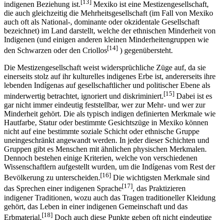
und speziell in Mexiko meist der Nachkomme aus einer spanisch-
[13]
indigenen Beziehung ist.
Mexiko ist eine Mestizengesellschaft,
die auch gleichzeitig die Mehrheitsgesellschaft (im Fall von Mexiko
auch oft als National-, dominante oder okzidentale Gesellschaft
bezeichnet) im Land darstellt, welche der ethnischen Minderheit von
Indigenen (und einigen anderen kleinen Minderheitengruppen wie
[14]
den Schwarzen oder den Criollos
) gegenübersteht.
Die Mestizengesellschaft weist widersprüchliche Züge auf, da sie
einerseits stolz auf ihr kulturelles indigenes Erbe ist, andererseits ihre
lebenden Indígenas auf gesellschaftlicher und politischer Ebene als
[15]
minderwertig betrachtet, ignoriert und diskriminiert.
Dabei ist es
gar nicht immer eindeutig feststellbar, wer zur Mehr- und wer zur
Minderheit gehört. Die als typisch indigen definierten Merkmale wie
Hautfarbe, Statur oder bestimmte Gesichtszüge in Mexiko können
nicht auf eine bestimmte soziale Schicht oder ethnische Gruppe
uneingeschränkt angewandt werden. In jeder dieser Schichten und
Gruppen gibt es Menschen mit ähnlichen physischen Merkmalen.
Dennoch bestehen einige Kriterien, welche von verschiedenen
Wissenschaftlern aufgestellt wurden, um die Indígenas vom Rest der
[16]
Bevölkerung zu unterscheiden.
Die wichtigsten Merkmale sind
[17]
das Sprechen einer indigenen Sprache
, das Praktizieren
indigener Traditionen, wozu auch das Tragen traditioneller Kleidung
gehört, das Leben in einer indigenen Gemeinschaft und das