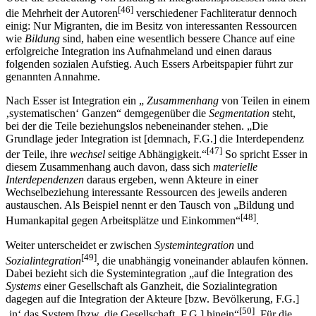
Über die Bedeutung von Bildung in Integrationsprozessen sind sich
[46]
die Mehrheit der Autoren
verschiedener Fachliteratur dennoch
einig: Nur Migranten, die im Besitz von interessanten Ressourcen
wie
Bildung
sind, haben eine wesentlich bessere Chance auf eine
erfolgreiche Integration ins Aufnahmeland und einen daraus
folgenden sozialen Aufstieg. Auch Essers Arbeitspapier führt zur
genannten Annahme.
Nach Esser ist Integration ein „
Zusammenhang
von Teilen in einem
‚systematischen‘ Ganzen“ demgegenüber die
Segmentation
steht,
bei der die Teile beziehungslos nebeneinander stehen. „Die
Grundlage jeder Integration ist [demnach, F.G.] die Interdependenz
[47]
der Teile, ihre
wechsel
seitige Abhängigkeit.“
So spricht Esser in
diesem Zusammenhang auch davon, dass sich
materielle
Interdependenzen
daraus ergeben, wenn Akteure in einer
Wechselbeziehung interessante Ressourcen des jeweils anderen
austauschen. Als Beispiel nennt er den Tausch von „Bildung und
[48]
Humankapital gegen Arbeitsplätze und Einkommen“
.
Weiter unterscheidet er zwischen
Systemintegration
und
[49]
Sozialintegration
, die unabhängig voneinander ablaufen können.
Dabei bezieht sich die Systemintegration „auf die Integration des
Systems
einer Gesellschaft als Ganzheit, die Sozialintegration
dagegen auf die Integration der Akteure [bzw. Bevölkerung, F.G.]