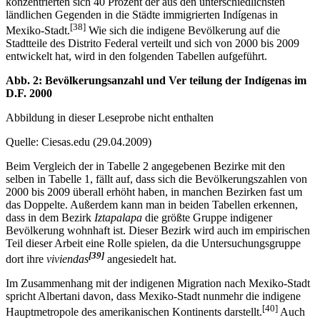
wirtschaftliche Krise, die sich auf dem Land vollzog. Gegen 1990
konzentrierten sich 40 Prozent der aus den unterschiedlichsten
ländlichen Gegenden in die Städte immigrierten Indígenas in
[38]
Mexiko-Stadt.
Wie sich die indigene Bevölkerung auf die
Stadtteile des Distrito Federal verteilt und sich von 2000 bis 2009
entwickelt hat, wird in den folgenden Tabellen aufgeführt.
Abb. 2: Bevölkerungsanzahl und Ver
teilung der Indígenas im
D.F. 2000
Abbildung in dieser Leseprobe nicht enthalten
Quelle: Ciesas.edu (29.04.2009)
Beim Vergleich der in Tabelle 2 angegebenen Bezirke mit den
selben in Tabelle 1, fällt auf, dass sich die Bevölkerungszahlen von
2000 bis 2009 überall erhöht haben, in manchen Bezirken fast um
das Doppelte. Außerdem kann man in beiden Tabellen erkennen,
dass in dem Bezirk
Iztapalapa
die größte Gruppe indigener
Bevölkerung wohnhaft ist. Dieser Bezirk wird auch im empirischen
Teil dieser Arbeit eine Rolle spielen, da die Untersuchungsgruppe
[39]
dort ihre
viviendas
angesiedelt hat.
Im Zusammenhang mit der indigenen Migration nach Mexiko-Stadt
spricht Albertani davon, dass Mexiko-Stadt nunmehr die indigene