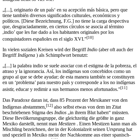
Indígena heißt so viel wie:
„[...], originario de un país‘ en su acepción más básica, pero que
tiene también diversos significados culturales, económicos y
políticos. [Diese Bezeichnung, F.G.] no tiene la carga despectiva
que, desgraciadamente, en ciertos círculos se asocia al término
,indio’ que les fue dado a los habitantes originales por los
[10]
conquistadores españoles en el siglo XVI.”
In vielen sozialen Kreisen wird der Begriff
Indio
(aber oft auch der
Begriff
Indígena
) als Schimpfwort benutzt:
„[...] la palabra indio se suele asociar con el estigma de la pobreza, el
atraso y la ignorancia. Así, los indígenas son concebidos como un
grupo al que se debe ayudar; de esta manera también se constituyen
en un ‘problema’ para nuestro país y corresponde a los no indígenas
[11]
asistir, educar y redimir a sus hermanos menos afortunados.”
Das Paradoxe daran ist, dass 85 Prozent der Mexikaner von den
[12]
Indígenas abstammen,
also selbst etwas von dem im Zitat
beschriebenen Stigma des
Indios
„in ihrem Blut haben“ müssten.
Diese Bevölkerungsgruppe, die gleichzeitig die größte in ganz
Mexiko darstellt, nennt man
Mestizen
. Einen Mestizen kann man als
Mischling bezeichnen, der in der Kolonialzeit seinen Ursprung hat