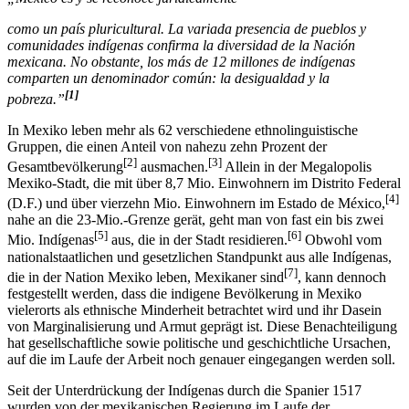
„México es y se reconoce jurídicamente
como un país pluricultural. La variada presencia de pueblos y
comunidades indígenas confirma la diversidad de la Nación
mexicana. No obstante, los más de 12 millones de indígenas
comparten un denominador común: la desigualdad y la
[1]
pobreza.”
In Mexiko leben mehr als 62 verschiedene ethnolinguistische
Gruppen, die einen Anteil von nahezu zehn Prozent der
[2]
[3]
Gesamtbevölkerung
ausmachen.
Allein in der Megalopolis
Mexiko-Stadt, die mit über 8,7 Mio. Einwohnern im Distrito Federal
[4]
(D.F.) und über vierzehn Mio. Einwohnern im Estado de México,
nahe an die 23-Mio.-Grenze gerät, geht man von fast ein bis zwei
[5]
[6]
Mio. Indígenas
aus, die in der Stadt residieren.
Obwohl vom
nationalstaatlichen und gesetzlichen Standpunkt aus alle Indígenas,
[7]
die in der Nation Mexiko leben, Mexikaner sind
, kann dennoch
festgestellt werden, dass die indigene Bevölkerung in Mexiko
vielerorts als ethnische Minderheit betrachtet wird und ihr Dasein
von Marginalisierung und Armut geprägt ist. Diese Benachteiligung
hat gesellschaftliche sowie politische und geschichtliche Ursachen,
auf die im Laufe der Arbeit noch genauer eingegangen werden soll.
Seit der Unterdrückung der Indígenas durch die Spanier 1517