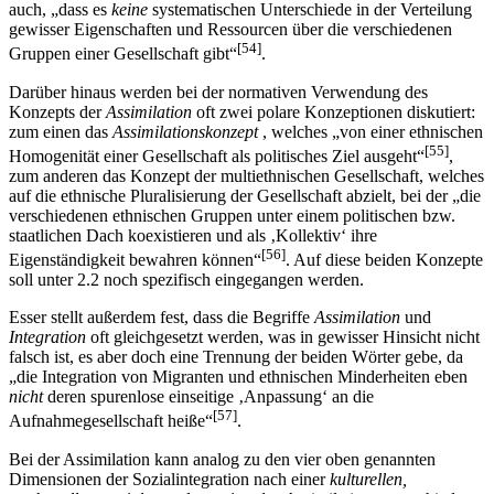
Homogenität der Akteure ausgehen kann, bedeutet Assimilation
auch, „dass es
keine
systematischen Unterschiede in der Verteilung
gewisser Eigenschaften und Ressourcen über die verschiedenen
[54]
Gruppen einer Gesellschaft gibt“
.
Darüber hinaus werden bei der normativen Verwendung des
Konzepts der
Assimilation
oft zwei polare Konzeptionen diskutiert:
zum einen das
Assimilationskonzept
, welches „von einer ethnischen
[55]
Homogenität einer Gesellschaft als politisches Ziel ausgeht“
,
zum anderen das Konzept der multiethnischen Gesellschaft, welches
auf die ethnische Pluralisierung der Gesellschaft abzielt, bei der „die
verschiedenen ethnischen Gruppen unter einem politischen bzw.
staatlichen Dach koexistieren und als ‚Kollektiv‘ ihre
[56]
Eigenständigkeit bewahren können“
. Auf diese beiden Konzepte
soll unter 2.2 noch spezifisch eingegangen werden.
Esser stellt außerdem fest, dass die Begriffe
Assimilation
und
Integration
oft gleichgesetzt werden, was in gewisser Hinsicht nicht
falsch ist, es aber doch eine Trennung der beiden Wörter gebe, da
„die Integration von Migranten und ethnischen Minderheiten eben
nicht
deren spurenlose einseitige ‚Anpassung‘ an die
[57]
Aufnahmegesellschaft heiße“
.
Bei der Assimilation kann analog zu den vier oben genannten