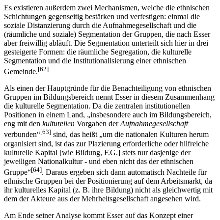
Es existieren außerdem zwei Mechanismen, welche die ethnischen
Schichtungen gegenseitig bestärken und verfestigen: einmal die
soziale Distanzierung durch die Aufnahmegesellschaft und die
(räumliche und soziale) Segmentation der Gruppen, die nach Esser
aber freiwillig abläuft. Die Segmentation unterteilt sich hier in drei
gesteigerte Formen: die räumliche Segregation, die kulturelle
Segmentation und die Institutionalisierung einer ethnischen
[62]
Gemeinde.
Als einen der Hauptgründe für die Benachteiligung von ethnischen
Gruppen im Bildungsbereich nennt Esser in diesem Zusammenhang
die kulturelle Segmentation. Da die zentralen institutionellen
Positionen in einem Land, „insbesondere auch im Bildungsbereich,
eng mit den
kulturellen
Vorgaben der
Aufnahmegesellschaft
[63]
verbunden“
sind, das heißt „um die nationalen Kulturen herum
organisiert sind, ist das zur Plazierung erforderliche oder hilfreiche
kulturelle Kapital [wie Bildung, F.G.] stets nur dasjenige der
jeweiligen Nationalkultur - und eben nicht das der ethnischen
[64]
Gruppe“
. Daraus ergeben sich dann automatisch Nachteile für
ethnische Gruppen bei der Positionierung auf dem Arbeitsmarkt, da
ihr kulturelles Kapital (z. B. ihre Bildung) nicht als gleichwertig mit
dem der Akteure aus der Mehrheitsgesellschaft angesehen wird.