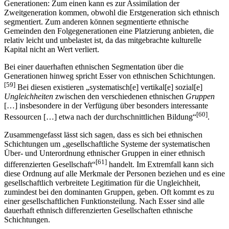
bewegt, entwickeln sich oft Unterschiede zwischen den
Generationen: Zum einen kann es zur Assimilation der
Zweitgeneration kommen, obwohl die Erstgeneration sich ethnisch
segmentiert. Zum anderen können segmentierte ethnische
Gemeinden den Folgegenerationen eine Platzierung anbieten, die
relativ leicht und unbelastet ist, da das mitgebrachte kulturelle
Kapital nicht an Wert verliert.
Bei einer dauerhaften ethnischen Segmentation über die
Generationen hinweg spricht Esser von ethnischen Schichtungen.
[59]
Bei diesen existieren „systematisch[e] vertikal[e] sozial[e]
Ungleichheiten
zwischen den verschiedenen ethnischen
Gruppen
[…] insbesondere in der Verfügung über besonders interessante
[60]
Ressourcen […] etwa nach der durchschnittlichen Bildung“
.
Zusammengefasst lässt sich sagen, dass es sich bei ethnischen
Schichtungen um „gesellschaftliche Systeme der systematischen
Über- und Unterordnung ethnischer Gruppen in einer ethnisch
[61]
differenzierten Gesellschaft“
handelt. Im Extremfall kann sich
diese Ordnung auf alle Merkmale der Personen beziehen und es eine
gesellschaftlich verbreitete Legitimation für die Ungleichheit,
zumindest bei den dominanten Gruppen, geben. Oft kommt es zu
einer gesellschaftlichen Funktionsteilung. Nach Esser sind alle
dauerhaft ethnisch differenzierten Gesellschaften ethnische
Schichtungen.