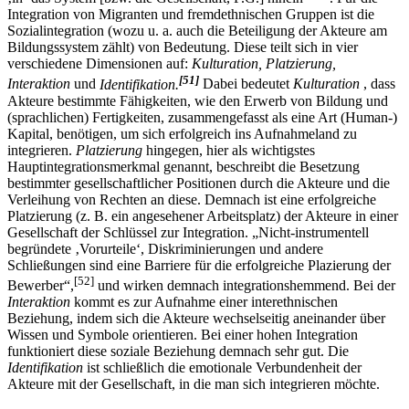
[50]
‚in‘ das System [bzw. die Gesellschaft, F.G.] hinein“
. Für die
Integration von Migranten und fremdethnischen Gruppen ist die
Sozialintegration (wozu u. a. auch die Beteiligung der Akteure am
Bildungssystem zählt) von Bedeutung. Diese teilt sich in vier
verschiedene Dimensionen auf:
Kulturation, Platzierung,
[51]
Interaktion
und
Identifikation.
Dabei bedeutet
Kulturation
, dass
Akteure bestimmte Fähigkeiten, wie den Erwerb von Bildung und
(sprachlichen) Fertigkeiten, zusammengefasst als eine Art (Human-)
Kapital, benötigen, um sich erfolgreich ins Aufnahmeland zu
integrieren.
Platzierung
hingegen, hier als wichtigstes
Hauptintegrationsmerkmal genannt, beschreibt die Besetzung
bestimmter gesellschaftlicher Positionen durch die Akteure und die
Verleihung von Rechten an diese. Demnach ist eine erfolgreiche
Platzierung (z. B. ein angesehener Arbeitsplatz) der Akteure in einer
Gesellschaft der Schlüssel zur Integration. „Nicht-instrumentell
begründete ‚Vorurteile‘, Diskriminierungen und andere
Schließungen sind eine Barriere für die erfolgreiche Plazierung der
[52]
Bewerber“,
und wirken demnach integrationshemmend. Bei der
Interaktion
kommt es zur Aufnahme einer interethnischen
Beziehung, indem sich die Akteure wechselseitig aneinander über
Wissen und Symbole orientieren. Bei einer hohen Integration
funktioniert diese soziale Beziehung demnach sehr gut. Die
Identifikation
ist schließlich die emotionale Verbundenheit der
Akteure mit der Gesellschaft, in die man sich integrieren möchte.