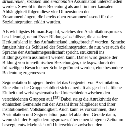
Dimensionen der Sozialintegration nach einer
kulturellen,
strukturellen, sozialen
und
emotionalen
Assimilation unterschieden
werden. Sowohl in ihrer Bedeutung als auch in ihrer kausalen
Abhängigkeit folgen diese vier Dimensionen den
Zusammenhängen, die bereits oben zusammenfassend für die
Sozialintegration erklärt wurden.
Als wichtigstes Human-Kapital, welches den Assimilationsprozess
beschleunigt, nennt Esser Bildungsabschlüsse, die aus dem
Herkunftsland in das Aufnahmeland „mitgebracht“ werden. Sprache
fungiert hier als Schlüssel der Sozialintegration, da nur, wer auch die
Sprache der Aufnahmegesellschaft spricht, strukturell ins
Bildungssystem assimiliert werden kann. Daher wird gerade der
Bildung von interethnischen Beziehungen, die bspw. durch den
frühzeitigen Besuch einer Schule gefördert werden, eine besondere
Bedeutung zugemessen.
Segmentation hingegen bedeutet das Gegenteil von Assimilation:
Eine ethnische Gruppe etabliert sich dauerhaft als gesellschaftliche
Einheit und weist systematische Unterschiede zwischen den
[58]
verschiedenen Gruppen auf.
Dabei steigt die Attraktivität der
ethnischen Gemeinde mit der Anzahl ihrer Mitglieder und ihrer
institutionellen Vollständigkeit. Auch kann es vorkommen, dass
Assimilation und Segmentation parallel ablaufen. Gerade dann,
wenn sich der Eingliederungsprozess über einen längeren Zeitraum