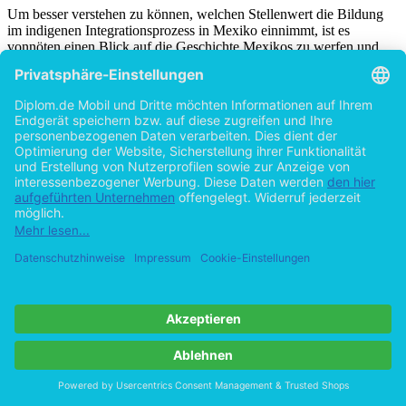
Um besser verstehen zu können, welchen Stellenwert die Bildung
im indigenen Integrationsprozess in Mexiko einnimmt, ist es
vonnöten einen Blick auf die Geschichte Mexikos zu werfen und
dabei die Bedeutung des Wortes
Integration
in Bezug auf die
Untersuchungsgruppe einzuordnen.
Beim Studium von Geschichtsbüchern über Mexiko oder anderer
Fachliteratur, die Bezug auf die Lebenssituation der Indígenas in
[70]
Mexiko nehmen, aber auch in Interviews mit Experten
zu diesem
Thema, ruft der Begriff Integration im Zusammengang mit den
[71]
Indígenas fast immer eine negative Assoziation hervor.
Dabei ist
auch ein zeitlicher Bruch auszumachen: Der
Begriff Integration
wird
beinahe ausschließlich in Verbindungen mit historischen Ereignissen
Mexikos benutzt und ist dann nahezu immer negativ belegt. Erst
wenn sich die Texte bzw. Gespräche um die Zeit ab den 70er Jahren
und aufwärts drehen, wird der
Begriff Integration
anders definiert,
erlangt teilweise auch eine positive Deutung. Dies ist darauf
zurückzuführen, dass Mexiko sich ab diesem Zeitpunkt nicht mehr
als einheitlicher Staat, sondern als eine pluralistische Gesellschaft
[72]
verstehen wollte.
Zur Erklärung dieses Bruchs lassen sich auch
die zwei polaren Konzeptionen von Assimilation nach Esser
[73]
heranziehen.
So könnte zusammenfassend gesagt werden, dass
die mexikanische Regierung bis 1970 das Assimilationskonzept als