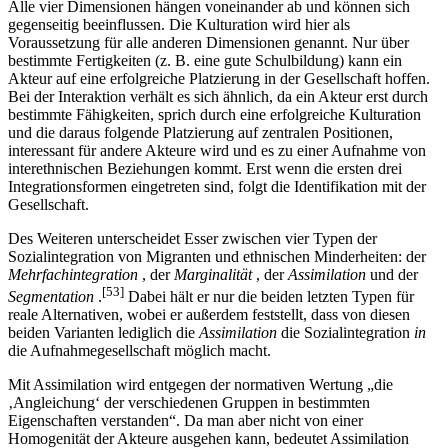
Alle vier Dimensionen hängen voneinander ab und können sich
gegenseitig beeinflussen. Die Kulturation wird hier als
Voraussetzung für alle anderen Dimensionen genannt. Nur über
bestimmte Fertigkeiten (z. B. eine gute Schulbildung) kann ein
Akteur auf eine erfolgreiche Platzierung in der Gesellschaft hoffen.
Bei der Interaktion verhält es sich ähnlich, da ein Akteur erst durch
bestimmte Fähigkeiten, sprich durch eine erfolgreiche Kulturation
und die daraus folgende Platzierung auf zentralen Positionen,
interessant für andere Akteure wird und es zu einer Aufnahme von
interethnischen Beziehungen kommt. Erst wenn die ersten drei
Integrationsformen eingetreten sind, folgt die Identifikation mit der
Gesellschaft.
Des Weiteren unterscheidet Esser zwischen vier Typen der
Sozialintegration von Migranten und ethnischen Minderheiten: der
Mehrfachintegration
, der
Marginalität
, der
Assimilation
und der
[53]
Segmentation
.
Dabei hält er nur die beiden letzten Typen für
reale Alternativen, wobei er außerdem feststellt, dass von diesen
beiden Varianten lediglich die
Assimilation
die Sozialintegration
in
die Aufnahmegesellschaft möglich macht.
Mit Assimilation wird entgegen der normativen Wertung „die
‚Angleichung‘ der verschiedenen Gruppen in bestimmten
Eigenschaften verstanden“. Da man aber nicht von einer