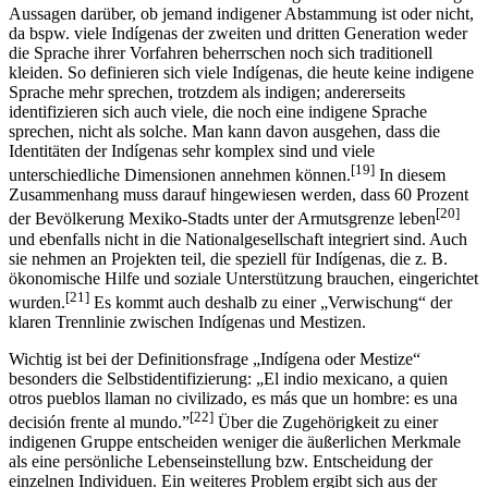
[18]
Erbmaterial.
Doch auch diese Punkte geben oft nicht eindeutige
Aussagen darüber, ob jemand indigener Abstammung ist oder nicht,
da bspw. viele Indígenas der zweiten und dritten Generation weder
die Sprache ihrer Vorfahren beherrschen noch sich traditionell
kleiden. So definieren sich viele Indígenas, die heute keine indigene
Sprache mehr sprechen, trotzdem als indigen; andererseits
identifizieren sich auch viele, die noch eine indigene Sprache
sprechen, nicht als solche. Man kann davon ausgehen, dass die
Identitäten der Indígenas sehr komplex sind und viele
[19]
unterschiedliche Dimensionen annehmen können.
In diesem
Zusammenhang muss darauf hingewiesen werden, dass 60 Prozent
[20]
der Bevölkerung Mexiko-Stadts unter der Armutsgrenze leben
und ebenfalls nicht in die Nationalgesellschaft integriert sind. Auch
sie nehmen an Projekten teil, die speziell für Indígenas, die z. B.
ökonomische Hilfe und soziale Unterstützung brauchen, eingerichtet
[21]
wurden.
Es kommt auch deshalb zu einer „Verwischung“ der
klaren Trennlinie zwischen Indígenas und Mestizen.
Wichtig ist bei der Definitionsfrage „Indígena oder Mestize“
besonders die Selbstidentifizierung: „El indio mexicano, a quien
otros pueblos llaman no civilizado, es más que un hombre: es una
[22]
decisión frente al mundo.”
Über die Zugehörigkeit zu einer
indigenen Gruppe entscheiden weniger die äußerlichen Merkmale
als eine persönliche Lebenseinstellung bzw. Entscheidung der