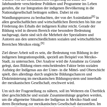
wurden von der mexikanischen Regierung im Laufe der
Jahrhunderte verschiedene Politiken und Programme ins Leben
gerufen, die zur Integration der indigenen Bevölkerung in die
Nationalgesellschaft beitragen sollten. Dabei ist ein
[8]
Wandlungsprozess zu beobachten, der von der Assimilation
in
allen gesellschaftlichen und wirtschaftlichen Bereichen bis hin zur
Förderung des Erhalts der indigenen Kultur reicht. Gerade der
Bildung wird in diesem Bereich eine besondere Bedeutung
nachgesagt, darin sind sich die Mehrheit der Spezialisten und
Autoren aus den unterschiedlichsten sozialen und wirtschaftlichen
[9]
Bereichen Mexikos einig.
Ziel dieser Arbeit soll es sein, die Bedeutung von Bildung in der
indigenen Integrationspolitik, speziell am Beispiel von Mexiko-
Stadt, zu untersuchen. Der Analyse wird die Annahme zu Grunde
gelegt, dass Bildung einen entscheidenden Faktor beim sozialen
Aufstieg der Indígenas aus der Unter- in die Mittel- und Oberschicht
spielt, dies allerdings durch ungleiche Bildungschancen und
Diskriminierung im mexikanischen Bildungssystem und innerhalb
der mexikanischen Gesellschaft, erschwert wird.
Um sich der Fragestellung zu nähern, soll im Weiteren ein Überblick
über geschichtliche und soziale Zusammenhänge gegeben werden,
um die allgemeine Situation der Indígenas in Mexiko-Stadt und