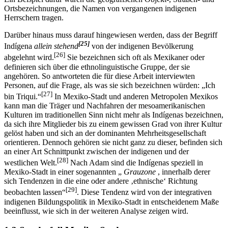
Ein Beispiel dafür wären die geografischen Objekt-, Straßen- und
Ortsbezeichnungen, die Namen von vergangenen indigenen
Herrschern tragen.
Darüber hinaus muss darauf hingewiesen werden, dass der Begriff
[25]
Indígena
allein stehend
von der indigenen Bevölkerung
[26]
abgelehnt wird.
Sie bezeichnen sich oft als Mexikaner oder
definieren sich über die ethnolinguistische Gruppe, der sie
angehören. So antworteten die für diese Arbeit interviewten
Personen, auf die Frage, als was sie sich bezeichnen würden: „Ich
[27]
bin Triqui.“
In Mexiko-Stadt und anderen Metropolen Mexikos
kann man die Träger und Nachfahren der mesoamerikanischen
Kulturen im traditionellen Sinn nicht mehr als Indígenas bezeichnen,
da sich ihre Mitglieder bis zu einem gewissen Grad von ihrer Kultur
gelöst haben und sich an der dominanten Mehrheitsgesellschaft
orientieren. Dennoch gehören sie nicht ganz zu dieser, befinden sich
an einer Art Schnittpunkt zwischen der indigenen und der
[28]
westlichen Welt.
Nach Adam sind die Indígenas speziell in
Mexiko-Stadt in einer sogenannten „
Grauzone
, innerhalb derer
sich Tendenzen in die eine oder andere ‚ethnische‘ Richtung
[29]
beobachten lassen“
. Diese Tendenz wird von der integrativen
indigenen Bildungspolitik in Mexiko-Stadt in entscheidenem Maße
beeinflusst, wie sich in der weiteren Analyse zeigen wird.