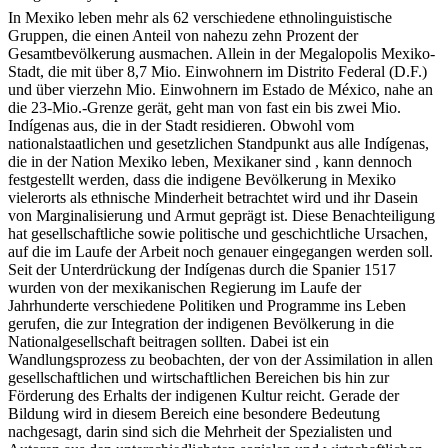
desigualdad y la pobreza.
In Mexiko leben mehr als 62 verschiedene ethnolinguistische
Gruppen, die einen Anteil von nahezu zehn Prozent der
Gesamtbevölkerung ausmachen. Allein in der Megalopolis Mexiko-
Stadt, die mit über 8,7 Mio. Einwohnern im Distrito Federal (D.F.)
und über vierzehn Mio. Einwohnern im Estado de México, nahe an
die 23-Mio.-Grenze gerät, geht man von fast ein bis zwei Mio.
Indígenas aus, die in der Stadt residieren. Obwohl vom
nationalstaatlichen und gesetzlichen Standpunkt aus alle Indígenas,
die in der Nation Mexiko leben, Mexikaner sind , kann dennoch
festgestellt werden, dass die indigene Bevölkerung in Mexiko
vielerorts als ethnische Minderheit betrachtet wird und ihr Dasein
von Marginalisierung und Armut geprägt ist. Diese Benachteiligung
hat gesellschaftliche sowie politische und geschichtliche Ursachen,
auf die im Laufe der Arbeit noch genauer eingegangen werden soll.
Seit der Unterdrückung der Indígenas durch die Spanier 1517
wurden von der mexikanischen Regierung im Laufe der
Jahrhunderte verschiedene Politiken und Programme ins Leben
gerufen, die zur Integration der indigenen Bevölkerung in die
Nationalgesellschaft beitragen sollten. Dabei ist ein
Wandlungsprozess zu beobachten, der von der Assimilation in allen
gesellschaftlichen und wirtschaftlichen Bereichen bis hin zur
Förderung des Erhalts der indigenen Kultur reicht. Gerade der
Bildung wird in diesem Bereich eine besondere Bedeutung