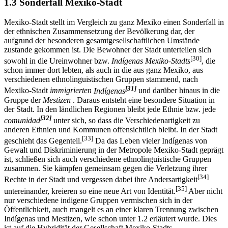
1.3 Sonderfall Mexiko-Stadt
Mexiko-Stadt stellt im Vergleich zu ganz Mexiko einen Sonderfall in
der ethnischen Zusammensetzung der Bevölkerung dar, der
aufgrund der besonderen gesamtgesellschaftlichen Umstände
zustande gekommen ist. Die Bewohner der Stadt unterteilen sich
[30]
sowohl in die Ureinwohner bzw.
Indígenas Mexiko-Stadts
, die
schon immer dort lebten, als auch in die aus ganz Mexiko, aus
verschiedenen ethnolinguistischen Gruppen stammend, nach
[31]
Mexiko-Stadt
immigrierten
Indígenas
und darüber hinaus in die
Gruppe der
Mestizen
. Daraus entsteht eine besondere Situation in
der Stadt. In den ländlichen Regionen bleibt jede Ethnie bzw. jede
[32]
comunidad
unter sich, so dass die Verschiedenartigkeit zu
anderen Ethnien und Kommunen offensichtlich bleibt. In der Stadt
[33]
geschieht das Gegenteil.
Da das Leben vieler Indígenas von
Gewalt und Diskriminierung in der Metropole Mexiko-Stadt geprägt
ist, schließen sich auch verschiedene ethnolinguistische Gruppen
zusammen. Sie kämpfen gemeinsam gegen die Verletzung ihrer
[34]
Rechte in der Stadt und vergessen dabei ihre Andersartigkeit
[35]
untereinander, kreieren so eine neue Art von Identität.
Aber nicht
nur verschiedene indigene Gruppen vermischen sich in der
Öffentlichkeit, auch mangelt es an einer klaren Trennung zwischen
Indígenas und Mestizen, wie schon unter 1.2 erläutert wurde. Dies