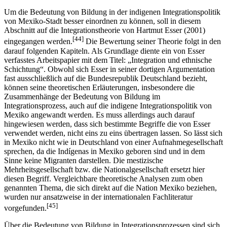
Integrationsprozess
Um die Bedeutung von Bildung in der indigenen Integrationspolitik
von Mexiko-Stadt besser einordnen zu können, soll in diesem
Abschnitt auf die Integrationstheorie von Hartmut Esser (2001)
[44]
eingegangen werden.
Die Bewertung seiner Theorie folgt in den
darauf folgenden Kapiteln. Als Grundlage diente ein von Esser
verfasstes Arbeitspapier mit dem Titel: „Integration und ethnische
Schichtung“. Obwohl sich Esser in seiner dortigen Argumentation
fast ausschließlich auf die Bundesrepublik Deutschland bezieht,
können seine theoretischen Erläuterungen, insbesondere die
Zusammenhänge der Bedeutung von Bildung im
Integrationsprozess, auch auf die indigene Integrationspolitik von
Mexiko angewandt werden. Es muss allerdings auch darauf
hingewiesen werden, dass sich bestimmte Begriffe die von Esser
verwendet werden, nicht eins zu eins übertragen lassen. So lässt sich
in Mexiko nicht wie in Deutschland von einer Aufnahmegesellschaft
sprechen, da die Indígenas in Mexiko geboren sind und in dem
Sinne keine Migranten darstellen. Die mestizische
Mehrheitsgesellschaft bzw. die Nationalgesellschaft ersetzt hier
diesen Begriff. Vergleichbare theoretische Analysen zum oben
genannten Thema, die sich direkt auf die Nation Mexiko beziehen,
wurden nur ansatzweise in der internationalen Fachliteratur
[45]
vorgefunden.