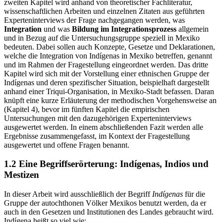
deren Beziehung zur mexikanischen Gesellschaft darzustellen. Im
zweiten Kapitel wird anhand von theoretischer Fachliteratur,
wissenschaftlichen Arbeiten und einzelnen Zitaten aus geführten
Experteninterviews der Frage nachgegangen werden, was
Integration
und was
Bildung im Integrationsprozess
allgemein
und in Bezug auf die Untersuchungsgruppe speziell in Mexiko
bedeuten. Dabei sollen auch Konzepte, Gesetze und Deklarationen,
welche die Integration von Indígenas in Mexiko betreffen, genannt
und im Rahmen der Fragestellung eingeordnet werden. Das dritte
Kapitel wird sich mit der Vorstellung einer ethnischen Gruppe der
Indígenas und deren spezifischer Situation, beispielhaft dargestellt
anhand einer Triqui-Organisation, in Mexiko-Stadt befassen. Daran
knüpft eine kurze Erläuterung der methodischen Vorgehensweise an
(Kapitel 4), bevor im fünften Kapitel die empirischen
Untersuchungen mit den dazugehörigen Experteninterviews
ausgewertet werden. In einem abschließenden Fazit werden alle
Ergebnisse zusammengefasst, im Kontext der Fragestellung
ausgewertet und offene Fragen benannt.
1.2 Eine Begriffserörterung: Indígenas, Indios und
Mestizen
In dieser Arbeit wird ausschließlich der Begriff
Indígenas
für die
Gruppe der autochthonen Völker Mexikos benutzt werden, da er
auch in den Gesetzen und Institutionen des Landes gebraucht wird.