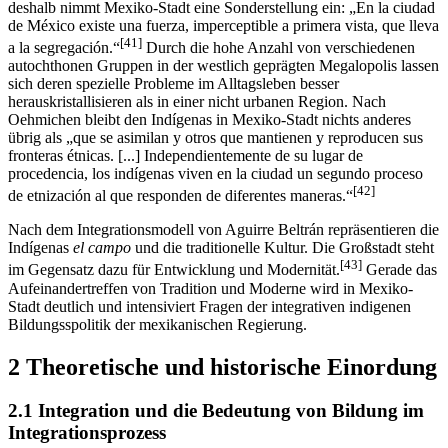
[40]
Hauptmetropole des amerikanischen Kontinents darstellt.
Auch
deshalb nimmt Mexiko-Stadt eine Sonderstellung ein: „En la ciudad
de México existe una fuerza, imperceptible a primera vista, que lleva
[41]
a la segregación.“
Durch die hohe Anzahl von verschiedenen
autochthonen Gruppen in der westlich geprägten Megalopolis lassen
sich deren spezielle Probleme im Alltagsleben besser
herauskristallisieren als in einer nicht urbanen Region. Nach
Oehmichen bleibt den Indígenas in Mexiko-Stadt nichts anderes
übrig als „que se asimilan y otros que mantienen y reproducen sus
fronteras étnicas. [...] Independientemente de su lugar de
procedencia, los indígenas viven en la ciudad un segundo proceso
[42]
de etnización al que responden de diferentes maneras.“
Nach dem Integrationsmodell von Aguirre Beltrán repräsentieren die
Indígenas
el campo
und die traditionelle Kultur. Die Großstadt steht
[43]
im Gegensatz dazu für Entwicklung und Modernität.
Gerade das
Aufeinandertreffen von Tradition und Moderne wird in Mexiko-
Stadt deutlich und intensiviert Fragen der integrativen indigenen
Bildungsspolitik der mexikanischen Regierung.
2 Theoretische und historische Einordung
2.1 Integration und die Bedeutung von Bildung im