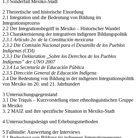
1.2 Eine Begriffserörterung: Indígenas, Indios und Mestizen
1.3 Sonderfall Mexiko-Stadt
2 Theoretische und historische Einordung
2.1 Integration und die Bedeutung von Bildung im
Integrationsprozess
2.2 Der Integrationsbegriff in Mexiko – Historischer Wandel
2.3 Charakterisierung der integrativen indigenen Bildungspolitik
2.3.1
Artículo 2o. de la Constitución mexicana
2.3.2
Die Comisión Nacional para el Desarollo de los Pueblos
Indígenas (CDI)
2.3.3
Die Deklaration ,,Sobre los Derechos de los Pueblos
Indígenas”
der UNO 2007
2.3.4
La Secretaría de Educación Pública
2.3.5
Dirección General de Educación Indígena
2.4 Die Bedeutung von Bildung in der indigenen Integrationspolitik
von Mexiko im 20. und 21. Jahrhundert
3 Untersuchungsgegenstand
3.1 Die Triquis – Kurzvorstellung einer ethnolinguistischen Gruppe
in Mexiko
3. 2 MAIZ und ihre spezifische Situation in Mexiko-Stadt
4 Untersuchungsdesign und Erhebungsmethoden
5 Fallstudie: Auswertung der Interviews