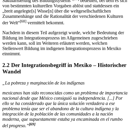
[67]
Säkularisierung des Bildungssystems“
bedeuten, bei dem es sich
von bestimmten kulturellen Vorgaben ablöst und stattdessen ein
„breit angelegte[s] Wisse[n] über die weltgesellschaftlichen
Zusammenhänge und die Rationalität der verschiedenen Kulturen
[68]
der Welt“
vermittelt bekommt.
Nachdem in diesem Teil aufgezeigt wurde, welche Bedeutung der
Bildung im Integrationsprozess im Allgemeinen zugeschrieben
werden kann, soll im Weiteren erläutert werden, welchen
Stellenwert Bildung im indigenen Integrationsprozess in Mexiko
einnimmt.
2.2 Der Integrationsbegriff in Mexiko – Historischer
Wandel
„La pobreza y marginación de los indígenas
mexicanos han sido reconocidas como un problema de importancia
nacional desde que México consiguió su independencia. [...] Por
ello se ha considerado que la única solución verdadera a ese
problema tenía que ser el abandono de la cultura indígena y la
integración de la población de las comunidades a la nación
moderna, que supuestamente estaba ya encaminada en el rumbo
[69]
del progreso.”