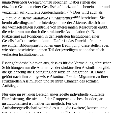
Am Ende seiner Analyse kommt Esser auf das Konzept einer
multiethnischen Gesellschaft
zu sprechen: Dabei stehen die
einzelnen Gruppen einer Gesellschaft horizontal nebeneinander und
[65]
verzichten auf kulturelle Angleichungen.
Dies wird auch als
[66]
„‚individualisierte‘ kulturelle Pluralisierung“
bezeichnet. Sie
beruht allerdings auf der Interdependenz der Akteure, die sich aus
der wechselseitigen Kontrolle von interessanten Ressourcen ergibt,
die wiederum nur durch die strukturelle Assimilation (z. B.
Platzierung auf Positionen in den zentralen Institutionen einer
Gesellschaft) entstehen können. Dafür ist das Durchlaufen der
jeweiligen Bildungsinstitutionen eine Bedingung, diese stellen aber,
wie oben beschrieben, einen Teil der jeweiligen nationalstaatlich
verfassten Institutionen dar.
Esser geht deshalb davon aus, dass es für die Vermeidung ethnischer
Schichtungen nur die Alternative der strukturellen Assimilation gibt,
die gleichzeitig die Bedingung der sozialen Integration ist. Daher
gehört nach ihm eine gewisse
Akkulturation
der Migranten zu ihrer
strukturellen Assimilation und zu ihren Chancen des sozialen
Aufstiegs.
Nur eine im
privaten
Bereich angesiedelte individuelle kulturelle
Pluralisierung, die nicht auf der Gruppenebene besteht oder gar
institutionalisiert ist, hält er für möglich. Für die
Aufnahmegesellschaft würde dies u. a. „die (weitere) konsequente