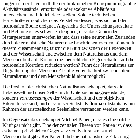
langem in der Lage, mithilfe der funktionellen Kernspintomographie
Aktivitätszustände, emotionale oder exekutive Abläufe zu
untersuchen und bildlich darzustellen. Solche technischen
Fortschritte ermöglichen das Verstehen dessen, was sich auf der
neuronalen Ebene ereignet. Angesichts der Untersuchungsresultate
und Befunde ist es schwer zu leugnen, dass das Gehirn den
Naturgesetzen unterworfen ist und dass seine neuronalen Zuständen
durch deterministische Naturgesetze beschrieben werden können. In
diesem Zusammenhang taucht die Kluft zwischen der Lebenswelt
und der Wissenschaft und zwischen dem Naturalismus und dem
Menschenbild auf. Können die menschlichen Eigenschaften auf die
neuronalen Korrelate reduziert werden? Führt der Naturalismus zur
Degradierung des Menschen? Ist die Vereinbarkeit zwischen dem
Naturalismus und dem Menschenbild nicht möglich?
Die Position des christlichen Naturalismus behauptet, dass die
Lebenswelt und unser Selbst nicht Untersuchungsgegenstände,
sondern
Voraussetzungen
der Wissenschaft und der objektiven
Erkenntnisse sind, und dass unser Selbst als ´forma substantialis´ im
Rahmen der aristotelischen Seelenlehre verstanden werden kann.
Im Gegensatz dazu behauptet Michael Pauen, dass es eine solche
Kluft gar nicht gibt. Eine der zentralen Thesen von Pauen ist, dass
es keinen prinzipiellen Gegensatz von Naturalismus und
Menschenbild gibt. Bei Pauen führt die naturalistische Erklärung