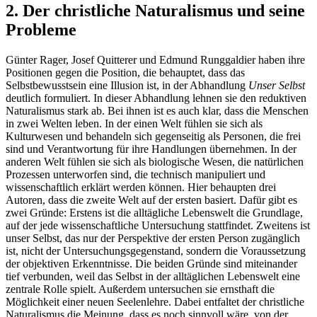
2. Der christliche Naturalismus und seine
Probleme
Günter Rager, Josef Quitterer und Edmund Runggaldier haben ihre
Positionen gegen die Position, die behauptet, dass das
Selbstbewusstsein eine Illusion ist, in der Abhandlung
Unser Selbst
deutlich formuliert. In dieser Abhandlung lehnen sie den reduktiven
Naturalismus stark ab. Bei ihnen ist es auch klar, dass die Menschen
in zwei Welten leben. In der einen Welt fühlen sie sich als
Kulturwesen und behandeln sich gegenseitig als Personen, die frei
sind und Verantwortung für ihre Handlungen übernehmen. In der
anderen Welt fühlen sie sich als biologische Wesen, die natürlichen
Prozessen unterworfen sind, die technisch manipuliert und
wissenschaftlich erklärt werden können. Hier behaupten drei
Autoren, dass die zweite Welt auf der ersten basiert. Dafür gibt es
zwei Gründe: Erstens ist die alltägliche Lebenswelt die Grundlage,
auf der jede wissenschaftliche Untersuchung stattfindet. Zweitens ist
unser Selbst, das nur der Perspektive der ersten Person zugänglich
ist, nicht der Untersuchungsgegenstand, sondern die Voraussetzung
der objektiven Erkenntnisse. Die beiden Gründe sind miteinander
tief verbunden, weil das Selbst in der alltäglichen Lebenswelt eine
zentrale Rolle spielt. Außerdem untersuchen sie ernsthaft die
Möglichkeit einer neuen Seelenlehre. Dabei entfaltet der christliche
Naturalismus die Meinung, dass es noch sinnvoll wäre, von der