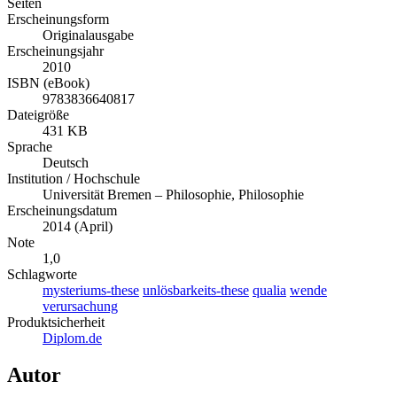
Seiten
Erscheinungsform
Originalausgabe
Erscheinungsjahr
2010
ISBN (eBook)
9783836640817
Dateigröße
431 KB
Sprache
Deutsch
Institution / Hochschule
Universität Bremen – Philosophie, Philosophie
Erscheinungsdatum
2014 (April)
Note
1,0
Schlagworte
mysteriums-these
unlösbarkeits-these
qualia
wende
verursachung
Produktsicherheit
Diplom.de
Autor