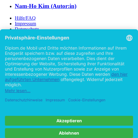
Nam-Ho Kim (Autor:in)
Hilfe/FAQ
Impressum
Datenschutz
AGB
Vertrag widerrufen
Zur Desktop-Version
Copyright ©Imprint in der Bedey & Thoms Media GmbH
powered
by
Open Publishing
Zurück