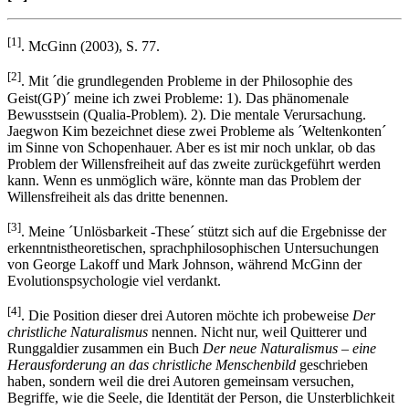
[1]
. McGinn (2003), S. 77.
[2]
. Mit ´die grundlegenden Probleme in der Philosophie des
Geist(GP)´ meine ich zwei Probleme: 1). Das phänomenale
Bewusstsein (Qualia-Problem). 2). Die mentale Verursachung.
Jaegwon Kim bezeichnet diese zwei Probleme als ´Weltenkonten´
im Sinne von Schopenhauer. Aber es ist mir noch unklar, ob das
Problem der Willensfreiheit auf das zweite zurückgeführt werden
kann. Wenn es unmöglich wäre, könnte man das Problem der
Willensfreiheit als das dritte benennen.
[3]
. Meine ´Unlösbarkeit -These´ stützt sich auf die Ergebnisse der
erkenntnistheoretischen, sprachphilosophischen Untersuchungen
von George Lakoff und Mark Johnson, während McGinn der
Evolutionspsychologie viel verdankt.
[4]
. Die Position dieser drei Autoren möchte ich probeweise
Der
christliche Naturalismus
nennen. Nicht nur, weil Quitterer und
Runggaldier zusammen ein Buch
Der neue Naturalismus – eine
Herausforderung an das christliche Menschenbild
geschrieben
haben, sondern weil die drei Autoren gemeinsam versuchen,
Begriffe, wie die Seele, die Identität der Person, die Unsterblichkeit