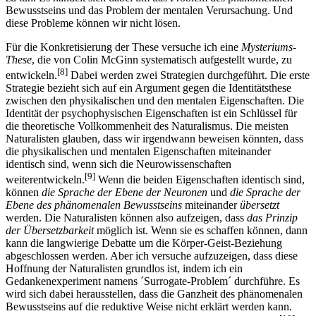
Bewusstseins und das Problem der mentalen Verursachung. Und
diese Probleme können wir nicht lösen.
Für die Konkretisierung der These versuche ich eine
Mysteriums-
These
, die von Colin McGinn systematisch aufgestellt wurde, zu
[8]
entwickeln.
Dabei werden zwei Strategien durchgeführt. Die erste
Strategie bezieht sich auf ein Argument gegen die Identitätsthese
zwischen den physikalischen und den mentalen Eigenschaften. Die
Identität der psychophysischen Eigenschaften ist ein Schlüssel für
die theoretische Vollkommenheit des Naturalismus. Die meisten
Naturalisten glauben, dass wir irgendwann beweisen könnten, dass
die physikalischen und mentalen Eigenschaften miteinander
identisch sind, wenn sich die Neurowissenschaften
[9]
weiterentwickeln.
Wenn die beiden Eigenschaften identisch sind,
können
die Sprache der Ebene der Neuronen
und
die Sprache der
Ebene des phänomenalen Bewusstseins
miteinander
übersetzt
werden. Die Naturalisten können also aufzeigen, dass
das Prinzip
der Übersetzbarkeit
möglich ist. Wenn sie es schaffen können, dann
kann die langwierige Debatte um die Körper-Geist-Beziehung
abgeschlossen werden. Aber ich versuche aufzuzeigen, dass diese
Hoffnung der Naturalisten grundlos ist, indem ich ein
Gedankenexperiment namens ´Surrogate-Problem´ durchführe. Es
wird sich dabei herausstellen, dass die Ganzheit des phänomenalen
Bewusstseins auf die reduktive Weise nicht erklärt werden kann.