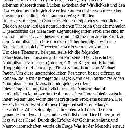
erkenntnistheoretischen Lücken zwischen der Wirklichkeit und den
Konzepten her nicht gelöst werden können und dass wir es daher
ernstnehmen sollten, einen anderen Weg zu finden.
In dieser vorliegenden Studie werde ich Folgendes verdeutlichen:
Die den gegenwärtigen naturalistischen Theorien über die mentalen
Eigenschaften des Menschen zugrundeliegenden Probleme sind im
Grunde unlösbar. Aus diesem Grund stößt die immanente Kritik an
dem Naturalismus an ihre Grenzen. Daher benötigen wir neue
Kriterien, um solche Theorien besser bewerten zu können.
Um diese Thesen zu belegen, stelle ich die folgenden
naturalistischen Theorien auf den Prüfstand: Den christlichen
Naturalismus von Josef Quitterer, Günter Rager und Edmund
Runggaldier und Den aufgeklärten Naturalismus von Michael
Pauen. Um diese unterschiedlichen Positionen besser erörtern zu
können, stelle ich die folgende Frage: Kann der Konflikt zwischen
Naturalismus und Menschenbild gelöst werden?
Diese Fragestellung ist nützlich, weil die Antwort darauf
verdeutlichen kann, worin die theoretischen Unterschiede zwischen
ihnen besteht und worin die theoretischen Probleme beruhen. Der
Versuch der Antwort auf diese Frage hat selber eine lange
Geschichte. Aber seit einigen Jahrzenten wird über die oben
genannte Problematik besonders viel diskutiert. Der Hintergrund
liegt auf der Hand: Durch die Erfolge der Gehirnforschung und
Neurowissenschaften wurde die Frage Was ist der Mensch? erneut