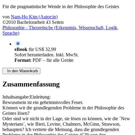
Für die pragmatistische Wende in der Philosophie des Geistes
von
Nam-Ho Kim (Autor:in)
©2010
Bachelorarbeit
43 Seiten
Philosophie - Theoretische (Erkenntnis, Wissenschaft, Logik,
Sprache)
eBook
für
US$ 32,99
Sofort herunterladen. Inkl. MwSt.
Format:
PDF – für alle Geräte
In den Warenkorb
Zusammenfassung
Inhaltsangabe:Einleitung:
Bewusstsein ist ein geheimnisvolles Feuer.
Können wir die grundlegenden Probleme in der Philosophie des
Geistes lösen?
Oder sind wir nicht in der Lage, sie lösen zu können, wie die ´New
Mysterians´, wie Bieri, Levine, Chalmers, McGinn, Strawson,
behaupten? Ich vertrete die Meinung, dass die grundlegenden
Probleme in der Philosophie des Geistes (GP) von den