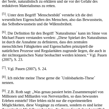
der Seele, naturalistisch zu erklären und sie vor der Gefahr des
reduktiven Materialismus zu retten.
[5]
. Unter dem Begriff ´Menschenbild´ verstehe ich die drei
wesentlichen Eigenschaften des Menschen, also das Bewusstsein,
das Selbstbewusstsein und die Willensfreiheit.
[6]
. Die Definition für den Begriff ´Naturalismus´ kann im Sinne von
Michael Pauen verstanden werden: „Diese Spielart des Naturalismus
ist durch die Annahme zu definieren, dass den zentralen
menschlichen Fähigkeiten und Eigenschaften prinzipiell die
natürlichen Prozesse und Regularitäten zugrunde liegen, die auch in
der nichtorganischen Natur beobachtet werden können.“ Vgl. Pauen
(2007), S. 23.
[7]
. Vgl. Pauen (2007), S. 24.
[8]
. Ich möchte meine These gerne die ´Unlösbarkeits-These´
nennen.
[9]
. Z.B. Roth sagt: „Was genau passiert beim Zusammenspiel von
Millionen und Milliarden von Nervenzellen, so dass bewusstes
Erleben entsteht? Hier fehlen nicht nur die experimentellen
Möglichkeiten, diese Vorgänge zu erfassen, sondern es sind keine