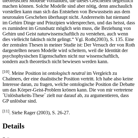
theoretischen Modelle vorhanden, die dieses Geschehen begreiflich
machen können. Solche Modelle sind aber nötig, denn anschaulich
vorstellen kann man sich das Entstehen von Bewusstsein aus dem
neuronalen Geschehen überhaupt nicht. Andererseits hat niemand
im Gehirn Dinge und Prinzipien widersprechen, und das heisst, dass
es zumindest im Grundsatz möglich sein muss, die Beziehung von
Gehirn und Geist naturwissenschaftlich zu verstehen, auch wenn
dies vielleicht faktisch nicht gelingt.“ Vgl. Roth(2003), S. 135. Eine
der zentralen Thesen in meiner Studie ist: Der Versuch der von Roth
dargestellten neuen Modelle wird scheitern, weil die Identität der
psychophysischen Eigenschaften nicht nur wissenschaftlich,
sondern auch theoretisch nicht bewiesen werden kann.
[10]
. Meine Position ist
ontologisch neutral
im Vergleich zu
Chalmers, der eine dualistische Position vertritt. Ich habe also keine
Interesse daran, zu fragen, welche ontologische Position die Debatte
um das Körper-Geist-Problem krönen kann. Die von mir vertretene
´Unlösbarkeits-These´ zielt nur darauf ab, zu argumentieren, dass
GP unlösbar sind.
[11]
. Siehe Rager (2003), S. 26-27.
Details