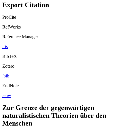
Export Citation
ProCite
RefWorks
Reference Manager
.ris
BibTeX
Zotero
.bib
EndNote
.enw
Zur Grenze der gegenwärtigen
naturalistischen Theorien über den
Menschen