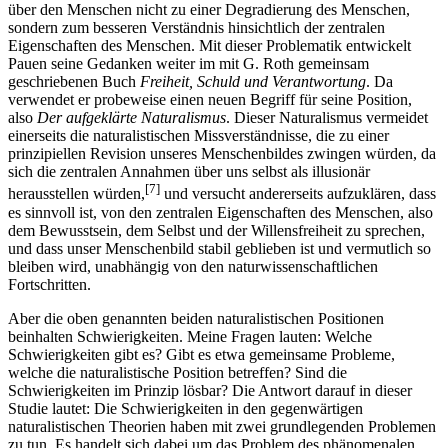
über den Menschen nicht zu einer Degradierung des Menschen,
sondern zum besseren Verständnis hinsichtlich der zentralen
Eigenschaften des Menschen. Mit dieser Problematik entwickelt
Pauen seine Gedanken weiter im mit G. Roth gemeinsam
geschriebenen Buch
Freiheit, Schuld und Verantwortung
. Da
verwendet er probeweise einen neuen Begriff für seine Position,
also
Der aufgeklärte Naturalismus
. Dieser Naturalismus vermeidet
einerseits die naturalistischen Missverständnisse, die zu einer
prinzipiellen Revision unseres Menschenbildes zwingen würden, da
sich die zentralen Annahmen über uns selbst als illusionär
[7]
herausstellen würden,
und versucht andererseits aufzuklären, dass
es sinnvoll ist, von den zentralen Eigenschaften des Menschen, also
dem Bewusstsein, dem Selbst und der Willensfreiheit zu sprechen,
und dass unser Menschenbild stabil geblieben ist und vermutlich so
bleiben wird, unabhängig von den naturwissenschaftlichen
Fortschritten.
Aber die oben genannten beiden naturalistischen Positionen
beinhalten Schwierigkeiten. Meine Fragen lauten: Welche
Schwierigkeiten gibt es? Gibt es etwa gemeinsame Probleme,
welche die naturalistische Position betreffen? Sind die
Schwierigkeiten im Prinzip lösbar? Die Antwort darauf in dieser
Studie lautet: Die Schwierigkeiten in den gegenwärtigen
naturalistischen Theorien haben mit zwei grundlegenden Problemen
zu tun. Es handelt sich dabei um das Problem des phänomenalen