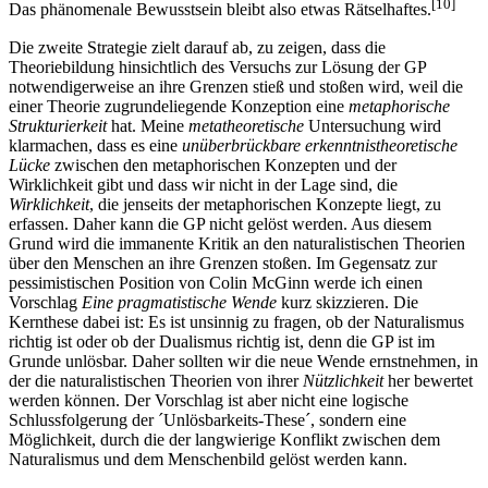
[10]
Das phänomenale Bewusstsein bleibt also etwas Rätselhaftes.
Die zweite Strategie zielt darauf ab, zu zeigen, dass die
Theoriebildung hinsichtlich des Versuchs zur Lösung der GP
notwendigerweise an ihre Grenzen stieß und stoßen wird, weil die
einer Theorie zugrundeliegende Konzeption eine
metaphorische
Strukturierkeit
hat. Meine
metatheoretische
Untersuchung wird
klarmachen, dass es eine
unüberbrückbare erkenntnistheoretische
Lücke
zwischen den metaphorischen Konzepten und der
Wirklichkeit gibt und dass wir nicht in der Lage sind, die
Wirklichkeit
, die jenseits der metaphorischen Konzepte liegt, zu
erfassen. Daher kann die GP nicht gelöst werden. Aus diesem
Grund wird die immanente Kritik an den naturalistischen Theorien
über den Menschen an ihre Grenzen stoßen. Im Gegensatz zur
pessimistischen Position von Colin McGinn werde ich einen
Vorschlag
Eine pragmatistische Wende
kurz skizzieren. Die
Kernthese dabei ist: Es ist unsinnig zu fragen, ob der Naturalismus
richtig ist oder ob der Dualismus richtig ist, denn die GP ist im
Grunde unlösbar. Daher sollten wir die neue Wende ernstnehmen, in
der die naturalistischen Theorien von ihrer
Nützlichkeit
her bewertet
werden können. Der Vorschlag ist aber nicht eine logische
Schlussfolgerung der ´Unlösbarkeits-These´, sondern eine
Möglichkeit, durch die der langwierige Konflikt zwischen dem
Naturalismus und dem Menschenbild gelöst werden kann.