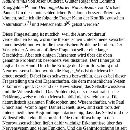
Naturalismus
von Josef Quitterer, Günter Rager und Edmund
[4]
Runggaldier
und
Den aufgeklärten Naturalismus
von Michael
Pauen. Um diese unterschiedlichen Positionen besser erörtern zu
können, stelle ich die folgende Frage: Kann der Konflikt zwischen
[5]
[6]
Naturalismus
und Menschenbild
gelöst werden?
Diese Fragestellung ist nützlich, weil die Antwort darauf
verdeutlichen kann, worin die theoretischen Unterschiede zwischen
ihnen besteht und worin die theoretischen Probleme beruhen. Der
Versuch der Antwort auf diese Frage hat selber eine lange
Geschichte. Aber seit einigen Jahrzenten wird über die oben
genannte Problematik besonders viel diskutiert. Der Hintergrund
liegt auf der Hand: Durch die Erfolge der Gehirnforschung und
Neurowissenschaften wurde die Frage „Was ist der Mensch?”
erneut gestellt. Dabei ist es schwer zu bezweifeln, dass es bei dieser
Fragestellung um drei Eigenschaften, die dem menschlichen Wesen
zukommen, geht. Das sind das Bewusstsein, das Selbstbewusstsein
und die Willensfreiheit. Das Problem ist, dass die naturalistische
Erklärungsweise mit dem Menschenbild nicht vereinbar ist. Die
naturalistisch gesinnten Philosophen und Wissenschaftler, wie Paul
Chuchland, Wolf Singer, Daniel Denett, usw., sind sich trotz der
unterschiedlichen Begründungen darin einig, dass das Selbst und die
Willensfreiheit eine Illusion sind. Die Grundforschung in den
Neurowissenschaften liefert dafür wichtige Erkenntnisse über das
Nervensystem und seine Funktion. Und die Gehirnforschung ist seit