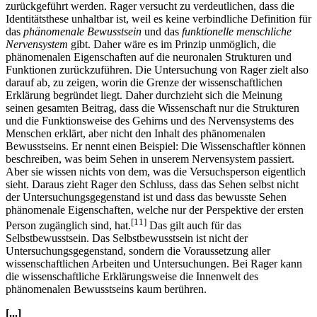
zurückgeführt werden. Rager versucht zu verdeutlichen, dass die
Identitätsthese unhaltbar ist, weil es keine verbindliche Definition für
das
phänomenale Bewusstsein
und das
funktionelle menschliche
Nervensystem
gibt. Daher wäre es im Prinzip unmöglich, die
phänomenalen Eigenschaften auf die neuronalen Strukturen und
Funktionen zurückzuführen. Die Untersuchung von Rager zielt also
darauf ab, zu zeigen, worin die Grenze der wissenschaftlichen
Erklärung begründet liegt. Daher durchzieht sich die Meinung
seinen gesamten Beitrag, dass die Wissenschaft nur die Strukturen
und die Funktionsweise des Gehirns und des Nervensystems des
Menschen erklärt, aber nicht den Inhalt des phänomenalen
Bewusstseins. Er nennt einen Beispiel: Die Wissenschaftler können
beschreiben, was beim Sehen in unserem Nervensystem passiert.
Aber sie wissen nichts von dem, was die Versuchsperson eigentlich
sieht. Daraus zieht Rager den Schluss, dass das Sehen selbst nicht
der Untersuchungsgegenstand ist und dass das bewusste Sehen
phänomenale Eigenschaften, welche nur der Perspektive der ersten
[11]
Person zugänglich sind, hat.
Das gilt auch für das
Selbstbewusstsein. Das Selbstbewusstsein ist nicht der
Untersuchungsgegenstand, sondern die Voraussetzung aller
wissenschaftlichen Arbeiten und Untersuchungen. Bei Rager kann
die wissenschaftliche Erklärungsweise die Innenwelt des
phänomenalen Bewusstseins kaum berühren.
[...]