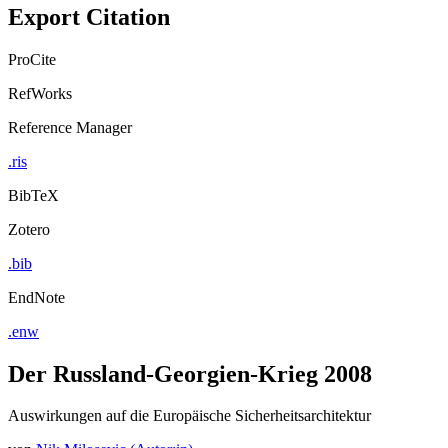
Export Citation
ProCite
RefWorks
Reference Manager
.ris
BibTeX
Zotero
.bib
EndNote
.enw
Der Russland-Georgien-Krieg 2008
Auswirkungen auf die Europäische Sicherheitsarchitektur