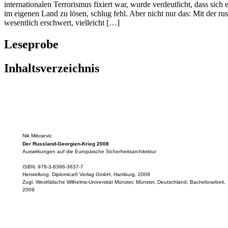
internationalen Terrorismus fixiert war, wurde verdeutlicht, dass sich
im eigenen Land zu lösen, schlug fehl. Aber nicht nur das: Mit der ru
wesentlich erschwert, vielleicht […]
Leseprobe
Inhaltsverzeichnis
Nik Milosevic
Der Russland-Georgien-Krieg 2008
Auswirkungen auf die Europäische Sicherheitsarchitektur
ISBN: 978-3-8366-3637-7
Herstellung: Diplomica® Verlag GmbH, Hamburg, 2009
Zugl. Westfälische Wilhelms-Universität Münster, Münster, Deutschland, Bachelorarbeit,
2009