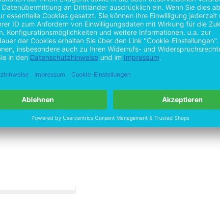
rei
l.