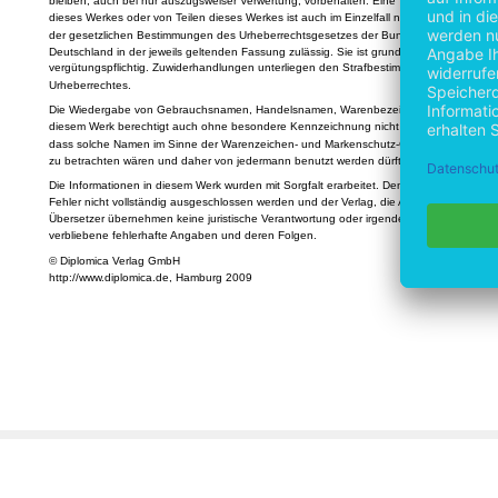
bleiben, auch bei nur auszugsweiser Verwertung, vorbehalten. Eine Vervielfältigung
dieses Werkes oder von Teilen dieses Werkes ist auch im Einzelfall nur in den Grenzen
der gesetzlichen Bestimmungen des Urheberrechtsgesetzes der Bundesrepublik
Deutschland in der jeweils geltenden Fassung zulässig. Sie ist grundsätzlich
vergütungspflichtig. Zuwiderhandlungen unterliegen den Strafbestimmungen des
Urheberrechtes.
Die Wiedergabe von Gebrauchsnamen, Handelsnamen, Warenbezeichnungen usw. in
diesem Werk berechtigt auch ohne besondere Kennzeichnung nicht zu der Annahme,
dass solche Namen im Sinne der Warenzeichen- und Markenschutz-Gesetzgebung als f
zu betrachten wären und daher von jedermann benutzt werden dürften.
Die Informationen in diesem Werk wurden mit Sorgfalt erarbeitet. Dennoch können
Fehler nicht vollständig ausgeschlossen werden und der Verlag, die Autoren oder
Übersetzer übernehmen keine juristische Verantwortung oder irgendeine Haftung für evt
verbliebene fehlerhafte Angaben und deren Folgen.
© Diplomica Verlag GmbH
http://www.diplomica.de, Hamburg 2009