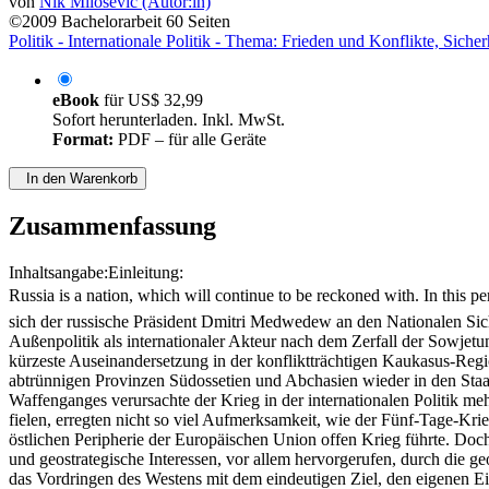
von
Nik Milosevic (Autor:in)
©2009
Bachelorarbeit
60 Seiten
Politik - Internationale Politik - Thema: Frieden und Konflikte, Sicher
eBook
für
US$ 32,99
Sofort herunterladen. Inkl. MwSt.
Format:
PDF – für alle Geräte
In den Warenkorb
Zusammenfassung
Inhaltsangabe:Einleitung:
Russia is a nation, which will continue to be reckoned with. In this 
sich der russische Präsident Dmitri Medwedew an den Nationalen Sich
Außenpolitik als internationaler Akteur nach dem Zerfall der Sowjet
kürzeste Auseinandersetzung in der konfliktträchtigen Kaukasus-Regi
abtrünnigen Provinzen Südossetien und Abchasien wieder in den Staat
Waffenganges verursachte der Krieg in der internationalen Politik 
fielen, erregten nicht so viel Aufmerksamkeit, wie der Fünf-Tage-Kri
östlichen Peripherie der Europäischen Union offen Krieg führte. Do
und geostrategische Interessen, vor allem hervorgerufen, durch die
das Vordringen des Westens mit dem eindeutigen Ziel, den eigenen Einf