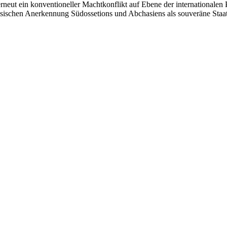
 erneut ein konventioneller Machtkonflikt auf Ebene der internationalen P
ssischen Anerkennung Südossetions und Abchasiens als souveräne Staaten