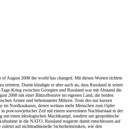
8th of August 2008 the world has changed. Mit diesen Worten richtete
 erörtern. Damit kündigte er aber auch an, dass Russland in seiner
ünf-Tage-Krieg zwischen Georgien und Russland war mit Abstand die
ust 2008 mit einer Blitzoffensive im eigenen Land, die beiden
sischen Armee und beheimateter Milizen. Trotz des nur kurzen
kriege im Nordkaukasus, denen weitaus mehr Menschen zum Opfer
 in post-sowjetischer Zeit mit einem souveränen Nachbarstaat in der
ieg um einen ideologischen Machtkampf, sondern um geopolitische
 Aufnahme in die NATO. Russland reagierte damit entschlossen auf
letzt auf nichttraditionelle Sicherheitsrisiken, wie den