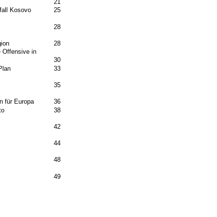
21
fall Kosovo
25
28
gion
28
 Offensive in
30
Plan
33
35
n für Europa
36
to
38
42
44
48
49