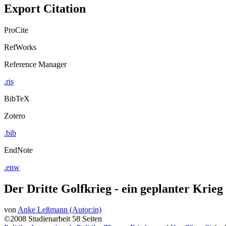
Export Citation
ProCite
RefWorks
Reference Manager
.ris
BibTeX
Zotero
.bib
EndNote
.enw
Der Dritte Golfkrieg - ein geplanter Krie
von
Anke Leßmann (Autor:in)
©2008
Studienarbeit
58 Seiten