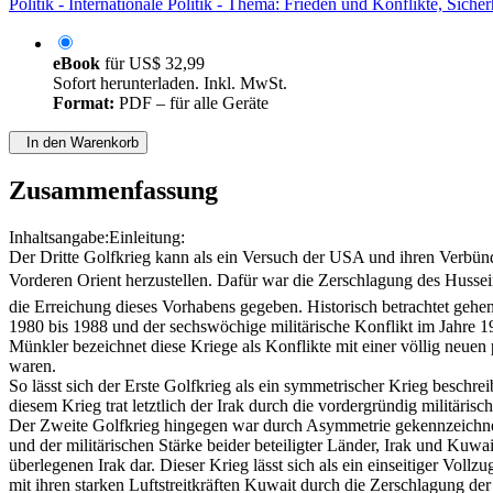
Politik - Internationale Politik - Thema: Frieden und Konflikte, Sicher
eBook
für
US$ 32,99
Sofort herunterladen. Inkl. MwSt.
Format:
PDF – für alle Geräte
In den Warenkorb
Zusammenfassung
Inhaltsangabe:Einleitung:
Der Dritte Golfkrieg kann als ein Versuch der USA und ihren Verbünde
Vorderen Orient herzustellen. Dafür war die Zerschlagung des Husse
die Erreichung dieses Vorhabens gegeben. Historisch betrachtet gehe
1980 bis 1988 und der sechswöchige militärische Konflikt im Jahre
Münkler bezeichnet diese Kriege als Konflikte mit einer völlig neuen
waren.
So lässt sich der Erste Golfkrieg als ein symmetrischer Krieg beschr
diesem Krieg trat letztlich der Irak durch die vordergründig militäris
Der Zweite Golfkrieg hingegen war durch Asymmetrie gekennzeichnet
und der militärischen Stärke beider beteiligter Länder, Irak und Kuwait
überlegenen Irak dar. Dieser Krieg lässt sich als ein einseitiger Vol
mit ihren starken Luftstreitkräften Kuwait durch die Zerschlagung der 