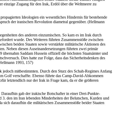
r einzige Zugang für den Irak, Erdöl über die Weltmeere zu
propagierten Ideologien ein wesentliches Hindernis für bestehende
nspruch der iranischen Revolution diametral gegenüber. (Hellmann
gelegenheiten des anderen einzumischen. So kam es im Irak durch
 gefordert wurde. Des Weiteren führten Zusammenstöße zwischen
schen beiden Staaten sowie verstärkte militärische Aktionen des
aten. Neben diesen Auseinandersetzungen führten zwei primär
79 übernahm Saddam Hussein offiziell die höchsten Staatsämter und
utschversuch. Dies hatte zur Folge, dass das Sicherheitsdenken des
(Hellmann 1993, 157)
litik jedoch mitbestimmten. Durch den Sturz des Schah-Regimes Anfang
m am Golf verschaffte. Ebenso führte das Camp-David-Abkommen
r letztendlich nur der Irak in Frage kam, da er die größeren
 Daraufhin gab der irakische Botschafter in einer Drei-Punkte-
nd 3. den im Iran lebenden Minderheiten der Belutschen, Kurden und
da sich daraufhin die militärischen Zusammenstöße beider Staaten