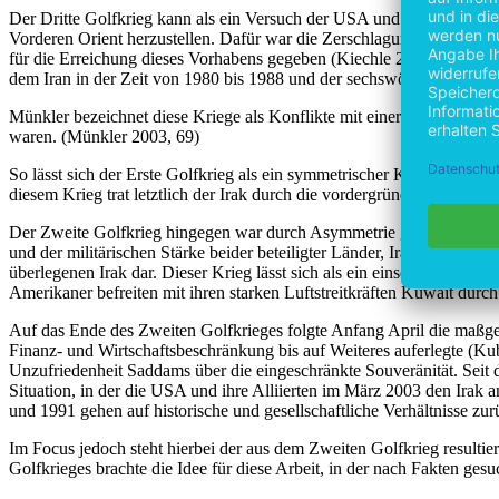
Der Dritte Golfkrieg kann als ein Versuch der USA und ihren Verbünde
Vorderen Orient herzustellen. Dafür war die Zerschlagung des Huss
für die Erreichung dieses Vorhabens gegeben (Kiechle 2003, 152). Hi
dem Iran in der Zeit von 1980 bis 1988 und der sechswöchige militä
Münkler bezeichnet diese Kriege als Konflikte mit einer völlig neuen
waren. (Münkler 2003, 69)
So lässt sich der Erste Golfkrieg als ein symmetrischer Krieg beschr
diesem Krieg trat letztlich der Irak durch die vordergründig militäris
Der Zweite Golfkrieg hingegen war durch Asymmetrie gekennzeichnet
und der militärischen Stärke beider beteiligter Länder, Irak und Kuwait
überlegenen Irak dar. Dieser Krieg lässt sich als ein einseitiger Vol
Amerikaner befreiten mit ihren starken Luftstreitkräften Kuwait durch 
Auf das Ende des Zweiten Golfkrieges folgte Anfang April die maßge
Finanz- und Wirtschaftsbeschränkung bis auf Weiteres auferlegte (Kub
Unzufriedenheit Saddams über die eingeschränkte Souveränität. Seit 
Situation, in der die USA und ihre Alliierten im März 2003 den Irak 
und 1991 gehen auf historische und gesellschaftliche Verhältnisse z
Im Focus jedoch steht hierbei der aus dem Zweiten Golfkrieg resultie
Golfkrieges brachte die Idee für diese Arbeit, in der nach Fakten ges