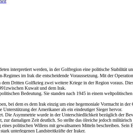
heit
ten interpretiert werden, in der Golfregion eine politische Stabilität
in-Regimes im Irak die entscheidende Voraussetzung. Mit der Operati
n dem Dritten Golfkrieg zwei weitere Kriege in der Region voraus. Die
 1991zwischen Kuwait und dem Irak.
 politischen Bedeutung. Sie standen nach 1945 in einem weltpolitischen
eiben, bei dem es dem Irak einzig um eine hegemoniale Vormacht in der
che Unterstützung der Amerikaner als ein eindeutiger Sieger hervor.
. Die Asymmetrie wurde in der Unterschiedlichkeit bezüglich der Bevö
, zur damaligen Zeit deutlich. So stellte das ölreiche jedoch militärisc
lzug eines politischen Willens mit gewaltsamen Mitteln beschreiben. Sei
stark unterlegenen Landstreitkräfte der Iraker.