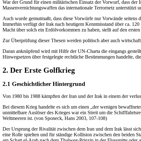
War der Grund für einen militärischen Einsatz der Vorwurf, dass der 
Massenvernichtungswaffen das internationale Terrornetz unterstützt 
Auch wurde gemutmaßt, dass diese Vorwürfe nur Vorwände seitens der
Immerhin verfügt der Irak nach heutigem Kenntnisstand über ca. 120 M
Macht über solch ein Erdölvorkommen zu haben, stellt auf den ersten 
Zur Überprüfung dieser Thesen werden politisch aber auch wirtschaftl
Daran anknüpfend wird mit Hilfe der UN-Charta die eingangs gestellte
Hinwegsetzen über festgelegte rechtliche Bestimmungen handelte, die 
2. Der Erste Golfkrieg
2.1 Geschichtlicher Hintergrund
Von 1980 bis 1988 kämpften der Iran und der Irak in einem der verlus
Bei diesem Krieg handelte es sich um einen „der wenigen bewaffneten 
unmittelbare Auslöser des Krieges war ein Streit um die Schifffahrtsr
Weltmeeren ist. (von Sponeck, Hans 2003, 107-108)
Der Ursprung der Rivalität zwischen dem Iran und dem Irak lässt sich b
eine Rolle spielten und für ständige Kollision zwischen den beiden Sta
am Schatt el-Arab nach dem Thalweg-Prinzip in der Flussmitte oder a