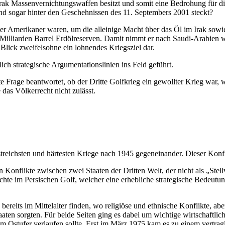
Irak Massenvernichtungswaffen besitzt und somit eine Bedrohung für die 
und sogar hinter den Geschehnissen des 11. Septembers 2001 steckt?
 Amerikaner waren, um die alleinige Macht über das Öl im Irak sowie
illiarden Barrel Erdölreserven. Damit nimmt er nach Saudi-Arabien wel
Blick zweifelsohne ein lohnendes Kriegsziel dar.
ich strategische Argumentationslinien ins Feld geführt.
 Frage beantwortet, ob der Dritte Golfkrieg ein gewollter Krieg war, 
das Völkerrecht nicht zulässt.
treichsten und härtesten Kriege nach 1945 gegeneinander. Dieser Konfli
Konflikte zwischen zwei Staaten der Dritten Welt, der nicht als „Stel
echte im Persischen Golf, welcher eine erhebliche strategische Bedeutung
ereits im Mittelalter finden, wo religiöse und ethnische Konflikte, abe
aten sorgten. Für beide Seiten ging es dabei um wichtige wirtschaftlich
m Ostufer verlaufen sollte. Erst im März 1975 kam es zu einem vertra