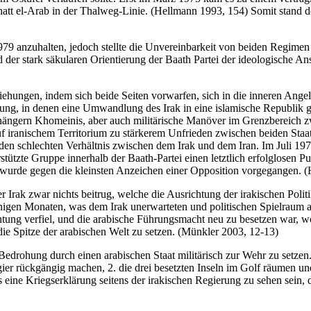
tt el-Arab in der Thalweg-Linie. (Hellmann 1993, 154) Somit stand de
979 anzuhalten, jedoch stellte die Unvereinbarkeit von beiden Regimen 
 der stark säkularen Orientierung der Baath Partei der ideologische A
eziehungen, indem sich beide Seiten vorwarfen, sich in die inneren An
erung, in denen eine Umwandlung des Irak in eine islamische Republik
hängern Khomeinis, aber auch militärische Manöver im Grenzbereich zwi
uf iranischem Territorium zu stärkerem Unfrieden zwischen beiden Sta
den schlechten Verhältnis zwischen dem Irak und dem Iran. Im Juli 19
tützte Gruppe innerhalb der Baath-Partei einen letztlich erfolglosen P
ch wurde gegen die kleinsten Anzeichen einer Opposition vorgegangen. 
er Irak zwar nichts beitrug, welche die Ausrichtung der irakischen Po
nigen Monaten, was dem Irak unerwarteten und politischen Spielrau
ung verfiel, und die arabische Führungsmacht neu zu besetzen war, wofü
ie Spitze der arabischen Welt zu setzen. (Münkler 2003, 12-13)
Bedrohung durch einen arabischen Staat militärisch zur Wehr zu setzen.
ier rückgängig machen, 2. die drei besetzten Inseln im Golf räumen u
eine Kriegserklärung seitens der irakischen Regierung zu sehen sein, 