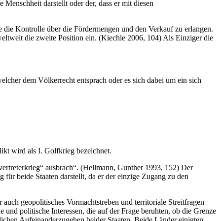
Menschheit darstellt oder der, dass er mit diesen
 die Kontrolle über die Fördermengen und den Verkauf zu erlangen.
tweit die zweite Position ein. (Kiechle 2006, 104) Als Einziger die
welcher dem Völkerrecht entsprach oder es sich dabei um ein sich
kt wird als I. Golfkrieg bezeichnet.
lvertreterkrieg“ ausbrach“. (Hellmann, Gunther 1993, 152) Der
 für beide Staaten darstellt, da er der einzige Zugang zu den
r auch geopolitisches Vormachtstreben und territoriale Streitfragen
e und politische Interessen, die auf der Frage beruhten, ob die Grenze
glichen Aufeinanderzugehen beider Staaten. Beide Länder einigten