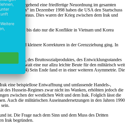
 und damit einhergehend eine friedfertige Neuordnung im gesamten
tion Wüstenfuchs“ im Dezember 1998 haben die USA den Startschuss
in der Region voraus. Dies waren der Krieg zwischen dem Irak und
 Fokus, wie es bis dato nur die Konflikte in Vietnam und Korea
 Golfregion und kleinere Korrekturen in der Grenzziehung ging. In
lkerungszahl, des Bruttosozialproduktes, des Entwicklungsstandes
h schwache Kuwait eine nur allzu leichte Beute für den militärisch weit
llmann 1993, 234) Sein Ende fand er in einer weiteren Asymmetrie. Die
Irak eine beispiellose Entwaffnung und umfassende Handels-,
ität des Hussein-Regimes zwar nicht ins Wanken, erhöhten jedoch die
gen zwischen der westlichen Welt und dem Irak. Folglich lässt die
ehen. Auch die militärischen Auseinandersetzungen in den Jahren 1990
 sein.
ar und ist. Die Frage nach dem Sinn und dem Muss des Dritten
den Irak begründen.