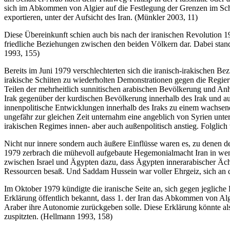
sich im Abkommen von Algier auf die Festlegung der Grenzen im Scha
exportieren, unter der Aufsicht des Iran. (Münkler 2003, 11)
Diese Übereinkunft schien auch bis nach der iranischen Revolution 1
friedliche Beziehungen zwischen den beiden Völkern dar. Dabei stand
1993, 155)
Bereits im Juni 1979 verschlechterten sich die iranisch-irakischen B
irakische Schiiten zu wiederholten Demonstrationen gegen die Regi
Teilen der mehrheitlich sunnitischen arabischen Bevölkerung und An
Irak gegenüber der kurdischen Bevölkerung innerhalb des Irak und a
innenpolitische Entwicklungen innerhalb des Iraks zu einem wachsen
ungefähr zur gleichen Zeit unternahm eine angeblich von Syrien unters
irakischen Regimes innen- aber auch außenpolitisch anstieg. Folgli
Nicht nur innere sondern auch äußere Einflüsse waren es, zu denen d
1979 zerbrach die mühevoll aufgebaute Hegemonialmacht Iran in we
zwischen Israel und Ägypten dazu, dass Ägypten innerarabischer Ächt
Ressourcen besaß. Und Saddam Hussein war voller Ehrgeiz, sich an d
Im Oktober 1979 kündigte die iranische Seite an, sich gegen jegliche 
Erklärung öffentlich bekannt, dass 1. der Iran das Abkommen von Alg
Araber ihre Autonomie zurückgeben solle. Diese Erklärung könnte als 
zuspitzten. (Hellmann 1993, 158)