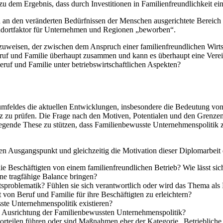
 dem Ergebnis, dass durch Investitionen in Familienfreundlichkeit ein
d an den veränderten Bedürfnissen der Menschen ausgerichtete Bereich F
tandortfaktor für Unternehmen und Regionen „beworben“.
zuweisen, der zwischen dem Anspruch einer familienfreundlichen Wirtsc
Beruf und Familie überhaupt zusammen und kann es überhaupt eine Vere
eruf und Familie unter betriebswirtschaftlichen Aspekten?
sumfeldes die aktuellen Entwicklungen, insbesondere die Bedeutung von
 zu prüfen. Die Frage nach den Motiven, Potentialen und den Grenzen 
de liegende These zu stützen, dass Familienbewusste Unternehmenspolit
n Ausgangspunkt und gleichzeitig die Motivation dieser Diplomarbeit 
e Beschäftigten von einem familienfreundlichen Betrieb? Wie lässt si
ine tragfähige Balance bringen?
itsproblematik? Fühlen sie sich verantwortlich oder wird das Thema 
 von Beruf und Familie für ihre Beschäftigten zu erleichtern?
te Unternehmenspolitik existieren?
e Ausrichtung der Familienbewussten Unternehmenspolitik?
teilen führen oder sind Maßnahmen eher der Kategorie „Betriebliche 