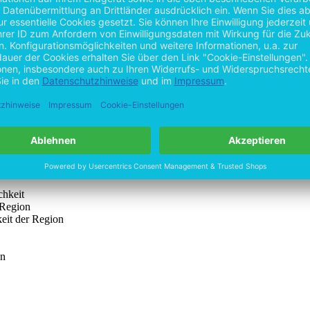
ispiel des Mittelstandes
spolitik
rbsarbeit
d
or für Kommunen und Regionen
ettbewerb
chkeit
 Region
keit der Region
en