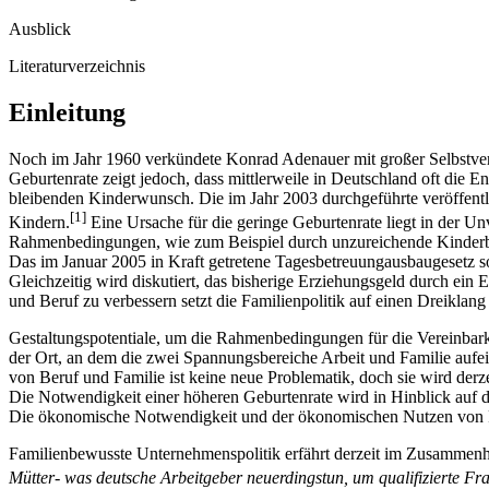
Ausblick
Literaturverzeichnis
Einleitung
Noch im Jahr 1960 verkündete Konrad Adenauer mit großer Selbstvers
Geburtenrate zeigt jedoch, dass mittlerweile in Deutschland oft die 
bleibenden Kinderwunsch. Die im Jahr 2003 durchgeführte veröffentli
[1]
Kindern.
Eine Ursache für die geringe Geburtenrate liegt in der Unv
Rahmenbedingungen, wie zum Beispiel durch unzureichende Kinderbetre
Das im Januar 2005 in Kraft getretene Tagesbetreuungausbaugesetz so
Gleichzeitig wird diskutiert, das bisherige Erziehungsgeld durch ein
und Beruf zu verbessern setzt die Familienpolitik auf einen Dreiklang
Gestaltungspotentiale, um die Rahmenbedingungen für die Vereinbarke
der Ort, an dem die zwei Spannungsbereiche Arbeit und Familie aufei
von Beruf und Familie ist keine neue Problematik, doch sie wird der
Die Notwendigkeit einer höheren Geburtenrate wird in Hinblick auf d
Die ökonomische Notwendigkeit und der ökonomischen Nutzen von Fam
Familienbewusste Unternehmenspolitik erfährt derzeit im Zusammenhan
Mütter- was deutsche Arbeitgeber neuerdingstun, um qualifizierte Fra