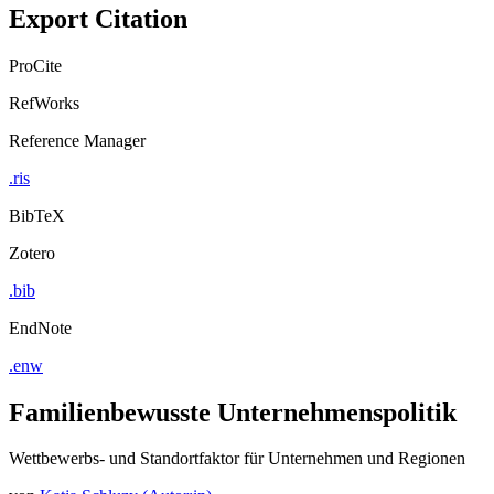
Export Citation
ProCite
RefWorks
Reference Manager
.ris
BibTeX
Zotero
.bib
EndNote
.enw
Familienbewusste Unternehmenspolitik
Wettbewerbs- und Standortfaktor für Unternehmen und Regionen