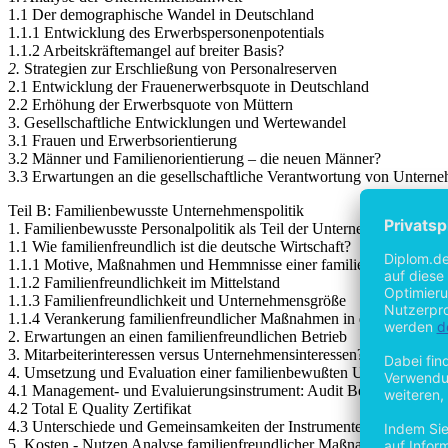
1.1 Der demographische Wandel in Deutschland
1.1.1 Entwicklung des Erwerbspersonenpotentials
1.1.2 Arbeitskräftemangel auf breiter Basis?
2.
Strategien zur Erschließung von Personalreserven
2.1 Entwicklung der Frauenerwerbsquote in Deutschland
2.2 Erhöhung der Erwerbsquote von Müttern
3. Gesellschaftliche Entwicklungen und Wertewandel
3.1 Frauen und Erwerbsorientierung
3.2 Männer und Familienorientierung – die neuen Männer?
3.3 Erwartungen an die gesellschaftliche Verantwortung von Untern
Teil B: Familienbewusste Unternehmenspolitik
1. Familienbewusste Personalpolitik als Teil der Unternehmenspolitik
1.1 Wie familienfreundlich ist die deutsche Wirtschaft?
1.1.1 Motive, Maßnahmen und Hemmnisse einer familienbewußten Pe
1.1.2 Familienfreundlichkeit im Mittelstand
1.1.3 Familienfreundlichkeit und Unternehmensgröße
1.1.4 Verankerung familienfreundlicher Maßnahmen in den Unterne
2. Erwartungen an einen familienfreundlichen Betrieb
3. Mitarbeiterinteressen versus Unternehmensinteressen?
4. Umsetzung und Evaluation einer familienbewußten Unternehmensp
4.1 Management- und Evaluierungsinstrument: Audit Beruf und Fami
4.2 Total E Quality Zertifikat
4.3 Unterschiede und Gemeinsamkeiten der Instrumente
5. Kosten - Nutzen Analyse familienfreundlicher Maßnahmen