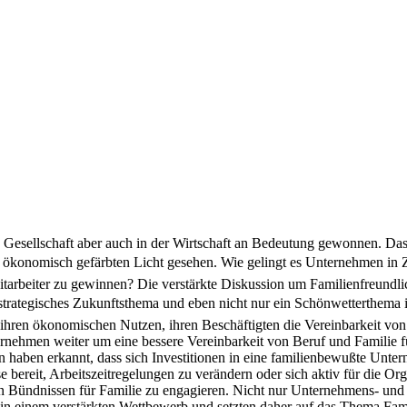
ik, Gesellschaft aber auch in der Wirtschaft an Bedeutung gewonnen. D
 ökonomisch gefärbten Licht gesehen. Wie gelingt es Unternehmen in 
tarbeiter zu gewinnen? Die verstärkte Diskussion um Familienfreundl
strategisches Zukunftsthema und eben nicht nur ein Schönwetterthema i
ren ökonomischen Nutzen, ihren Beschäftigten die Vereinbarkeit von 
rnehmen weiter um eine bessere Vereinbarkeit von Beruf und Familie für
haben erkannt, dass sich Investitionen in eine familienbewußte Untern
se bereit, Arbeitszeitregelungen zu verändern oder sich aktiv für die 
 Bündnissen für Familie zu engagieren. Nicht nur Unternehmens- und 
einem verstärkten Wettbewerb und setzten daher auf das Thema Famili