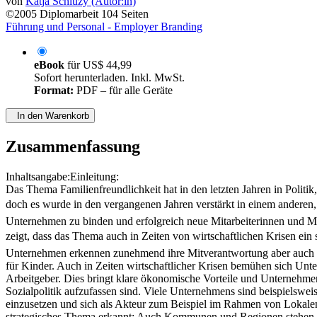
von
Katja Schluzy (Autor:in)
©2005
Diplomarbeit
104 Seiten
Führung und Personal - Employer Branding
eBook
für
US$ 44,99
Sofort herunterladen. Inkl. MwSt.
Format:
PDF – für alle Geräte
In den Warenkorb
Zusammenfassung
Inhaltsangabe:Einleitung:
Das Thema Familienfreundlichkeit hat in den letzten Jahren in Polit
doch es wurde in den vergangenen Jahren verstärkt in einem anderen,
Unternehmen zu binden und erfolgreich neue Mitarbeiterinnen und Mi
zeigt, dass das Thema auch in Zeiten von wirtschaftlichen Krisen ein 
Unternehmen erkennen zunehmend ihre Mitverantwortung aber auch ih
für Kinder. Auch in Zeiten wirtschaftlicher Krisen bemühen sich Unte
Arbeitgeber. Dies bringt klare ökonomische Vorteile und Unternehmen 
Sozialpolitik aufzufassen sind. Viele Unternehmens sind beispielswei
einzusetzen und sich als Akteur zum Beispiel im Rahmen von Lokalen
strategisches Thema erkannt: Auch Kommunen und Regionen stehen in 