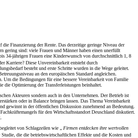
die Finanzierung der Rente. Das derzeitige geringe Niveau der
rn gering sind: viele Frauen und Männer haben einen unerfüllt
bis 34-jährigen Frauen eine Kinderwunsch von durchschnittlich 1, 8
oder Karriere? Diese Unvereinbarkeit entsteht durch
ngsbedarf besteht und erste Schritte wurden in die Wege geleitet.
 Betreuungsniveau an den europäischen Standard angleichen.
en. Um die Bedingungen für eine bessere Vereinbarkeit von Familie
ie die Optimierung der Transferleistungen beinhaltet.
tischen Akteuren sondern auch in den Unternehmen. Der Betrieb ist
erstärken oder in Balance bringen lassen. Das Thema Vereinbarkeit
 und gewinnt in der öffentlichen Diskussion zunehmend an Bedeutung.
Fachkräftemangels für den Wirtschaftsstandort Deuschland diskutiert.
.
begleitet von Schlagzeilen wie „
Firmen entdecken ihre wertvollen
udie, die die betriebswirtschaftlichen Effekte und die Kosten und