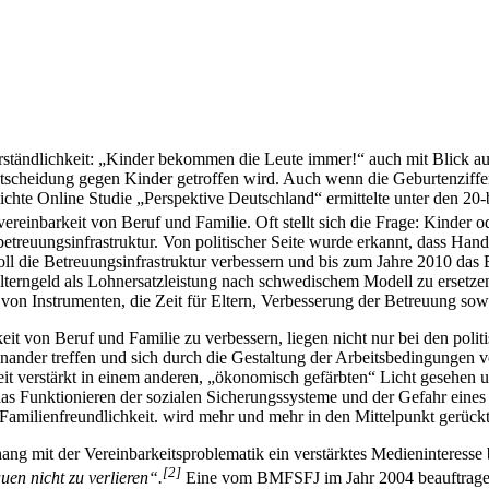
tändlichkeit: „Kinder bekommen die Leute immer!“ auch mit Blick auf 
Entscheidung gegen Kinder getroffen wird. Auch wenn die Geburtenziffe
chte Online Studie „Perspektive Deutschland“ ermittelte unter den 20-
ereinbarkeit von Beruf und Familie. Oft stellt sich die Frage: Kinder 
uungsinfrastruktur. Von politischer Seite wurde erkannt, dass Handlu
ll die Betreuungsinfrastruktur verbessern und bis zum Jahre 2010 das
 Elterngeld als Lohnersatzleistung nach schwedischem Modell zu ersetz
 von Instrumenten, die Zeit für Eltern, Verbesserung der Betreuung sow
it von Beruf und Familie zu verbessern, liegen nicht nur bei den poli
nander treffen und sich durch die Gestaltung der Arbeitsbedingungen v
zeit verstärkt in einem anderen, „ökonomisch gefärbten“ Licht gesehen
as Funktionieren der sozialen Sicherungssysteme und der Gefahr eines 
ilienfreundlichkeit. wird mehr und mehr in den Mittelpunkt gerückt
g mit der Vereinbarkeitsproblematik ein verstärktes Medieninteresse 
[2]
uen nicht zu verlieren“.
Eine vom BMFSFJ im Jahr 2004 beauftrage St