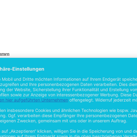
ehmen
rsonalpolitik
hmen
olitik
lie