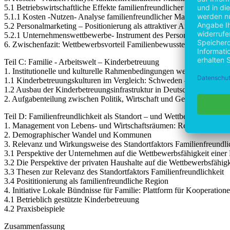
5.1 Betriebswirtschaftliche Effekte familienfreundlicher Maßnahmen
5.1.1 Kosten -Nutzen- Analyse familienfreundlicher Maßnahmen am Be
5.2 Personalmarketing – Positionierung als attraktiver Arbeitgeber
5.2.1 Unternehmenswettbewerbe- Instrument des Personalmarketings
6. Zwischenfazit: Wettbewerbsvorteil Familienbewusste Unternehmen
Teil C: Familie - Arbeitswelt – Kinderbetreuung
1. Institutionelle und kulturelle Rahmenbedingungen weiblicher Erwe
1.1 Kinderbetreuungskulturen im Vergleich: Schweden – Deutschlan
1.2 Ausbau der Kinderbetreuungsinfrastruktur in Deutschland
2. Aufgabenteilung zwischen Politik, Wirtschaft und Gesellschaft
Teil D: Familienfreundlichkeit als Standort – und Wettbewerbsfakt
1. Management von Lebens- und Wirtschaftsräumen: Regionen im W
2. Demographischer Wandel und Kommunen
3. Relevanz und Wirkungsweise des Standortfaktors Familienfreundli
3.1 Perspektive der Unternehmen auf die Wettbewerbsfähigkeit einer
3.2 Die Perspektive der privaten Haushalte auf die Wettbewerbsfähig
3.3 Thesen zur Relevanz des Standortfaktors Familienfreundlichkeit
3.4 Posititionierung als familienfreundliche Region
4. Initiative Lokale Bündnisse für Familie: Plattform für Kooperation
4.1 Betrieblich gestützte Kinderbetreuung
4.2 Praxisbeispiele
Zusammenfassung