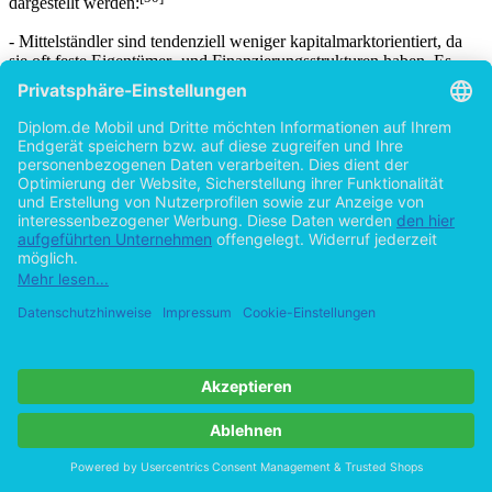
dargestellt werden:
- Mittelständler sind tendenziell weniger kapitalmarktorientiert, da
sie oft feste Eigentümer- und Finanzierungsstrukturen haben. Es
findet sich häufig die Rechtsform der Personengesellschaft, die
keinen Zugang zum Kapitalmarkt hat. Selbst wenn eine
Kapitalgesellschaft vorliegt, werden die erhöhten Anforderungen der
Kapitalmärkte, wie z.B. Informations- und Offenlegungspflichten,
i.d.R. vom Mittelstand nicht erfüllt.
- Es gibt viele Familien- bzw. Traditionsunternehmen. Eine
Verwässerung der Stimmrechte soll verhindert werden.
- Die Planungs- und Controllingsysteme sind häufig mangelhaft.
- Im Vergleich zu Großunternehmen hat der Mittelstand meist
größere Probleme, Investitionen durch die Thesaurierung von
Gewinnen zu finanzieren. Dennoch waren bisher die einbehaltenen
Gewinne die wichtigste Finanzierungsform für mittelständische
Unternehmen.
- Die Eigenkapitalausstattung ist viel zu schwach. Der geringe
Eigenkapitalanteil und die damit meist verbundenen geringen
betrieblichen Sicherheiten begrenzen die Möglichkeiten der
Kreditfinanzierung.
- Die veränderten Rahmenbedingungen in der Kreditwirtschaft
verschärfen die Situation zusätzlich.
Behält man die eben beschriebenen Aspekte im Hinterkopf, stellt