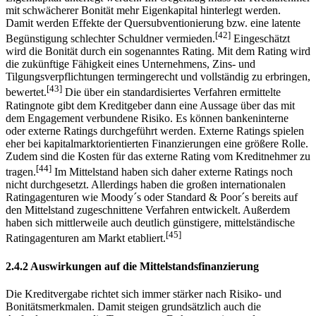
mit schwächerer Bonität mehr Eigenkapital hinterlegt werden.
Damit werden Effekte der Quersubventionierung bzw. eine latente
[42]
Begünstigung schlechter Schuldner vermieden.
Eingeschätzt
wird die Bonität durch ein sogenanntes Rating. Mit dem Rating wird
die zukünftige Fähigkeit eines Unternehmens, Zins- und
Tilgungsverpflichtungen termingerecht und vollständig zu erbringen,
[43]
bewertet.
Die über ein standardisiertes Verfahren ermittelte
Ratingnote gibt dem Kreditgeber dann eine Aussage über das mit
dem Engagement verbundene Risiko. Es können bankeninterne
oder externe Ratings durchgeführt werden. Externe Ratings spielen
eher bei kapitalmarktorientierten Finanzierungen eine größere Rolle.
Zudem sind die Kosten für das externe Rating vom Kreditnehmer zu
[44]
tragen.
Im Mittelstand haben sich daher externe Ratings noch
nicht durchgesetzt. Allerdings haben die großen internationalen
Ratingagenturen wie Moody´s oder Standard & Poor´s bereits auf
den Mittelstand zugeschnittene Verfahren entwickelt. Außerdem
haben sich mittlerweile auch deutlich günstigere, mittelständische
[45]
Ratingagenturen am Markt etabliert.
2.4.2 Auswirkungen auf die Mittelstandsfinanzierung
Die Kreditvergabe richtet sich immer stärker nach Risiko- und
Bonitätsmerkmalen. Damit steigen grundsätzlich auch die