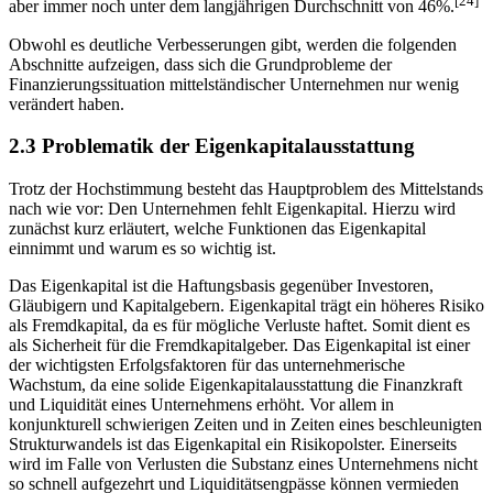
[24]
aber immer noch unter dem langjährigen Durchschnitt von 46%.
Obwohl es deutliche Verbesserungen gibt, werden die folgenden
Abschnitte aufzeigen, dass sich die Grundprobleme der
Finanzierungssituation mittelständischer Unternehmen nur wenig
verändert haben.
2.3 Problematik der Eigenkapitalausstattung
Trotz der Hochstimmung besteht das Hauptproblem des Mittelstands
nach wie vor: Den Unternehmen fehlt Eigenkapital. Hierzu wird
zunächst kurz erläutert, welche Funktionen das Eigenkapital
einnimmt und warum es so wichtig ist.
Das Eigenkapital ist die Haftungsbasis gegenüber Investoren,
Gläubigern und Kapitalgebern. Eigenkapital trägt ein höheres Risiko
als Fremdkapital, da es für mögliche Verluste haftet. Somit dient es
als Sicherheit für die Fremdkapitalgeber. Das Eigenkapital ist einer
der wichtigsten Erfolgsfaktoren für das unternehmerische
Wachstum, da eine solide Eigenkapitalausstattung die Finanzkraft
und Liquidität eines Unternehmens erhöht. Vor allem in
konjunkturell schwierigen Zeiten und in Zeiten eines beschleunigten
Strukturwandels ist das Eigenkapital ein Risikopolster. Einerseits
wird im Falle von Verlusten die Substanz eines Unternehmens nicht
so schnell aufgezehrt und Liquiditätsengpässe können vermieden