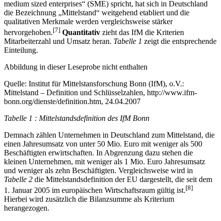
medium sized enterprises“ (SME) spricht, hat sich in Deutschland
die Bezeichnung „Mittelstand“ weitgehend etabliert und die
qualitativen Merkmale werden vergleichsweise stärker
[7]
hervorgehoben.
Quantitativ
zieht das IfM die Kriterien
Mitarbeiterzahl und Umsatz heran.
Tabelle 1
zeigt die entsprechende
Einteilung.
Abbildung in dieser Leseprobe nicht enthalten
Quelle: Institut für Mittelstansforschung Bonn (IfM), o.V.:
Mittelstand – Definition und Schlüsselzahlen, http://www.ifm-
bonn.org/dienste/definition.htm, 24.04.2007
Tabelle 1 : Mittelstandsdefinition des IfM Bonn
Demnach zählen Unternehmen in Deutschland zum Mittelstand, die
einen Jahresumsatz von unter 50 Mio. Euro mit weniger als 500
Beschäftigten erwirtschaften. In Abgrenzung dazu stehen die
kleinen Unternehmen, mit weniger als 1 Mio. Euro Jahresumsatz
und weniger als zehn Beschäftigten. Vergleichsweise wird in
Tabelle 2
die Mittelstandsdefinition der EU dargestellt, die seit dem
[8]
1. Januar 2005 im europäischen Wirtschaftsraum gültig ist.
Hierbei wird zusätzlich die Bilanzsumme als Kriterium
herangezogen.