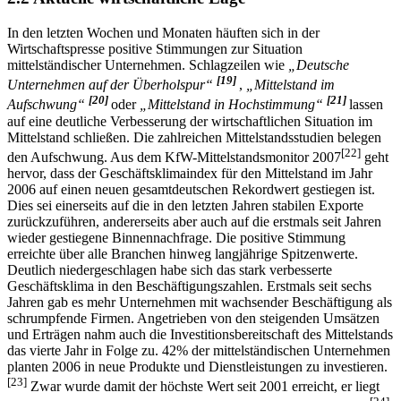
In den letzten Wochen und Monaten häuften sich in der
Wirtschaftspresse positive Stimmungen zur Situation
mittelständischer Unternehmen. Schlagzeilen wie
„Deutsche
[19]
Unternehmen auf der Überholspur“
,
„Mittelstand im
[20]
[21]
Aufschwung“
oder
„Mittelstand in Hochstimmung“
lassen
auf eine deutliche Verbesserung der wirtschaftlichen Situation im
Mittelstand schließen. Die zahlreichen Mittelstandsstudien belegen
[22]
den Aufschwung. Aus dem KfW-Mittelstandsmonitor 2007
geht
hervor, dass der Geschäftsklimaindex für den Mittelstand im Jahr
2006 auf einen neuen gesamtdeutschen Rekordwert gestiegen ist.
Dies sei einerseits auf die in den letzten Jahren stabilen Exporte
zurückzuführen, andererseits aber auch auf die erstmals seit Jahren
wieder gestiegene Binnennachfrage. Die positive Stimmung
erreichte über alle Branchen hinweg langjährige Spitzenwerte.
Deutlich niedergeschlagen habe sich das stark verbesserte
Geschäftsklima in den Beschäftigungszahlen. Erstmals seit sechs
Jahren gab es mehr Unternehmen mit wachsender Beschäftigung als
schrumpfende Firmen. Angetrieben von den steigenden Umsätzen
und Erträgen nahm auch die Investitionsbereitschaft des Mittelstands
das vierte Jahr in Folge zu. 42% der mittelständischen Unternehmen
planten 2006 in neue Produkte und Dienstleistungen zu investieren.
[23]
Zwar wurde damit der höchste Wert seit 2001 erreicht, er liegt