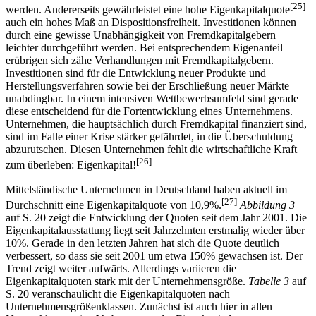
[25]
werden. Andererseits gewährleistet eine hohe Eigenkapitalquote
auch ein hohes Maß an Dispositionsfreiheit. Investitionen können
durch eine gewisse Unabhängigkeit von Fremdkapitalgebern
leichter durchgeführt werden. Bei entsprechendem Eigenanteil
erübrigen sich zähe Verhandlungen mit Fremdkapitalgebern.
Investitionen sind für die Entwicklung neuer Produkte und
Herstellungsverfahren sowie bei der Erschließung neuer Märkte
unabdingbar. In einem intensiven Wettbewerbsumfeld sind gerade
diese entscheidend für die Fortentwicklung eines Unternehmens.
Unternehmen, die hauptsächlich durch Fremdkapital finanziert sind,
sind im Falle einer Krise stärker gefährdet, in die Überschuldung
abzurutschen. Diesen Unternehmen fehlt die wirtschaftliche Kraft
[26]
zum überleben: Eigenkapital!
Mittelständische Unternehmen in Deutschland haben aktuell im
[27]
Durchschnitt eine Eigenkapitalquote von 10,9%.
Abbildung 3
auf S. 20 zeigt die Entwicklung der Quoten seit dem Jahr 2001. Die
Eigenkapitalausstattung liegt seit Jahrzehnten erstmalig wieder über
10%. Gerade in den letzten Jahren hat sich die Quote deutlich
verbessert, so dass sie seit 2001 um etwa 150% gewachsen ist. Der
Trend zeigt weiter aufwärts. Allerdings variieren die
Eigenkapitalquoten stark mit der Unternehmensgröße.
Tabelle 3
auf
S. 20 veranschaulicht die Eigenkapitalquoten nach
Unternehmensgrößenklassen. Zunächst ist auch hier in allen