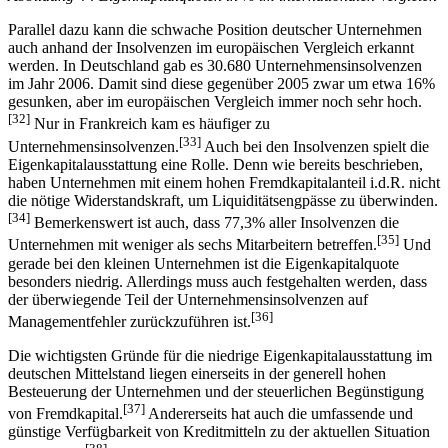
Parallel dazu kann die schwache Position deutscher Unternehmen
auch anhand der Insolvenzen im europäischen Vergleich erkannt
werden. In Deutschland gab es 30.680 Unternehmensinsolvenzen
im Jahr 2006. Damit sind diese gegenüber 2005 zwar um etwa 16%
gesunken, aber im europäischen Vergleich immer noch sehr hoch.
[32]
Nur in Frankreich kam es häufiger zu
[33]
Unternehmensinsolvenzen.
Auch bei den Insolvenzen spielt die
Eigenkapitalausstattung eine Rolle. Denn wie bereits beschrieben,
haben Unternehmen mit einem hohen Fremdkapitalanteil i.d.R. nicht
die nötige Widerstandskraft, um Liquiditätsengpässe zu überwinden.
[34]
Bemerkenswert ist auch, dass 77,3% aller Insolvenzen die
[35]
Unternehmen mit weniger als sechs Mitarbeitern betreffen.
Und
gerade bei den kleinen Unternehmen ist die Eigenkapitalquote
besonders niedrig. Allerdings muss auch festgehalten werden, dass
der überwiegende Teil der Unternehmensinsolvenzen auf
[36]
Managementfehler zurückzuführen ist.
Die wichtigsten Gründe für die niedrige Eigenkapitalausstattung im
deutschen Mittelstand liegen einerseits in der generell hohen
Besteuerung der Unternehmen und der steuerlichen Begünstigung
[37]
von Fremdkapital.
Andererseits hat auch die umfassende und
günstige Verfügbarkeit von Kreditmitteln zu der aktuellen Situation