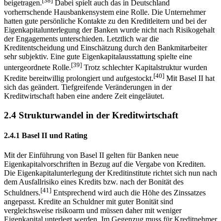
[38]
beigetragen.
Dabei spielt auch das in Deutschland
vorherrschende Hausbankensystem eine Rolle. Die Unternehmer
hatten gute persönliche Kontakte zu den Kreditleitern und bei der
Eigenkapitalunterlegung der Banken wurde nicht nach Risikogehalt
der Engagements unterschieden. Letztlich war die
Kreditentscheidung und Einschätzung durch den Bankmitarbeiter
sehr subjektiv. Eine gute Eigenkapitalausstattung spielte eine
[39]
untergeordnete Rolle.
Trotz schlechter Kapitalstruktur wurden
[40]
Kredite bereitwillig prolongiert und aufgestockt.
Mit Basel II hat
sich das geändert. Tiefgreifende Veränderungen in der
Kreditwirtschaft haben eine andere Zeit eingeläutet.
2.4 Strukturwandel in der Kreditwirtschaft
2.4.1 Basel II und Rating
Mit der Einführung von Basel II gelten für Banken neue
Eigenkapitalvorschriften in Bezug auf die Vergabe von Krediten.
Die Eigenkapitalunterlegung der Kreditinstitute richtet sich nun nach
dem Ausfallrisiko eines Kredits bzw. nach der Bonität des
[41]
Schuldners.
Entsprechend wird auch die Höhe des Zinssatzes
angepasst. Kredite an Schuldner mit guter Bonität sind
vergleichsweise risikoarm und müssen daher mit weniger
Eigenkapital unterlegt werden. Im Gegenzug muss für Kreditnehmer