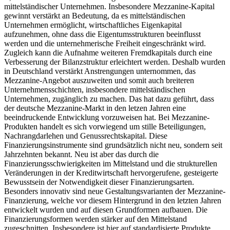
mittelständischer Unternehmen. Insbesondere Mezzanine-Kapital
gewinnt verstärkt an Bedeutung, da es mittelständischen
Unternehmen ermöglicht, wirtschaftliches Eigenkapital
aufzunehmen, ohne dass die Eigentumsstrukturen beeinflusst
werden und die unternehmerische Freiheit eingeschränkt wird.
Zugleich kann die Aufnahme weiteren Fremdkapitals durch eine
Verbesserung der Bilanzstruktur erleichtert werden. Deshalb wurden
in Deutschland verstärkt Anstrengungen unternommen, das
Mezzanine-Angebot auszuweiten und somit auch breiteren
Unternehmensschichten, insbesondere mittelständischen
Unternehmen, zugänglich zu machen. Das hat dazu geführt, dass
der deutsche Mezzanine-Markt in den letzen Jahren eine
beeindruckende Entwicklung vorzuweisen hat. Bei Mezzanine-
Produkten handelt es sich vorwiegend um stille Beteiligungen,
Nachrangdarlehen und Genussrechtskapital. Diese
Finanzierungsinstrumente sind grundsätzlich nicht neu, sondern seit
Jahrzehnten bekannt. Neu ist aber das durch die
Finanzierungsschwierigkeiten im Mittelstand und die strukturellen
Veränderungen in der Kreditwirtschaft hervorgerufene, gesteigerte
Bewusstsein der Notwendigkeit dieser Finanzierungsarten.
Besonders innovativ sind neue Gestaltungsvarianten der Mezzanine-
Finanzierung, welche vor diesem Hintergrund in den letzten Jahren
entwickelt wurden und auf diesen Grundformen aufbauen. Die
Finanzierungsformen werden stärker auf den Mittelstand
zugeschnitten. Insbesondere ist hier auf standardisierte Produkte