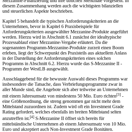
Mezzanine-Finanzierung und ihre üblichen Merkmale vorgestellt. In
diesem Zusammenhang werden auch die wichtigsten bilanziellen
und steuerlichen Aspekte beschrieben.
Kapitel 5 behandelt die typischen Anforderungskriterien an die
Unternehmen, bevor in Kapitel 6 Praxisbeispiele für
Anforderungskriterien ausgewählter Mezzanine-Produkte angeführt
werden. Hierzu wird in Abschnitt 6.1 zunächst der idealtypische
Prozessablauf einer Mezzanine-Vergabe erläutert. Da die
sogenannten Programm-Mezzanine-Produkte zurzeit einen Boom
erleben, liegt der Schwerpunkt des Praxisteils aus aktuellem Anlass
in der Darstellung der Anforderungskriterien eines solchen
Programms in Abschnitt 6.2. Hierzu wurde das S-Mezzanine II -
Programm der WestLB ausgewählt.
Ausschlaggebend für die bewusste Auswahl dieses Programms war
insbesondere die Tatsache, dass Verbriefungsprogramme zwar in
aller Munde sind, die Angebote sich aber teilweise an Unternehmen
[3]
mit einem Jahresumsatz von mindestens 50 Mio. Euro richten
-
eine Größenordnung, die streng genommen gar nicht mehr dem
Mittelstand zuzuordnen ist. Zudem wird oft ein Investment Grade
Rating gefordert, welches ebenfalls im breiten Mittelstand selten
[4]
anzutreffen ist.
S-Mezzanine II öffnet sich bereits für
mittelständische Unternehmen ab einem Jahresumsatz von 10 Mio.
Euro und akzeptiert auch Non-Investment Grade Bonitäten.