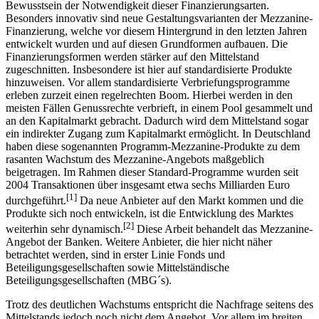
Bewusstsein der Notwendigkeit dieser Finanzierungsarten.
Besonders innovativ sind neue Gestaltungsvarianten der Mezzanine-
Finanzierung, welche vor diesem Hintergrund in den letzten Jahren
entwickelt wurden und auf diesen Grundformen aufbauen. Die
Finanzierungsformen werden stärker auf den Mittelstand
zugeschnitten. Insbesondere ist hier auf standardisierte Produkte
hinzuweisen. Vor allem standardisierte Verbriefungsprogramme
erleben zurzeit einen regelrechten Boom. Hierbei werden in den
meisten Fällen Genussrechte verbrieft, in einem Pool gesammelt und
an den Kapitalmarkt gebracht. Dadurch wird dem Mittelstand sogar
ein indirekter Zugang zum Kapitalmarkt ermöglicht. In Deutschland
haben diese sogenannten Programm-Mezzanine-Produkte zu dem
rasanten Wachstum des Mezzanine-Angebots maßgeblich
beigetragen. Im Rahmen dieser Standard-Programme wurden seit
2004 Transaktionen über insgesamt etwa sechs Milliarden Euro
[1]
durchgeführt.
Da neue Anbieter auf den Markt kommen und die
Produkte sich noch entwickeln, ist die Entwicklung des Marktes
[2]
weiterhin sehr dynamisch.
Diese Arbeit behandelt das Mezzanine-
Angebot der Banken. Weitere Anbieter, die hier nicht näher
betrachtet werden, sind in erster Linie Fonds und
Beteiligungsgesellschaften sowie Mittelständische
Beteiligungsgesellschaften (MBG´s).
Trotz des deutlichen Wachstums entspricht die Nachfrage seitens des
Mittelstands jedoch noch nicht dem Angebot. Vor allem im breiten