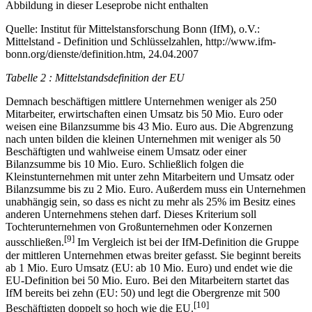
Abbildung in dieser Leseprobe nicht enthalten
Quelle: Institut für Mittelstansforschung Bonn (IfM), o.V.:
Mittelstand - Definition und Schlüsselzahlen, http://www.ifm-
bonn.org/dienste/definition.htm, 24.04.2007
Tabelle 2 : Mittelstandsdefinition der EU
Demnach beschäftigen mittlere Unternehmen weniger als 250
Mitarbeiter, erwirtschaften einen Umsatz bis 50 Mio. Euro oder
weisen eine Bilanzsumme bis 43 Mio. Euro aus. Die Abgrenzung
nach unten bilden die kleinen Unternehmen mit weniger als 50
Beschäftigten und wahlweise einem Umsatz oder einer
Bilanzsumme bis 10 Mio. Euro. Schließlich folgen die
Kleinstunternehmen mit unter zehn Mitarbeitern und Umsatz oder
Bilanzsumme bis zu 2 Mio. Euro. Außerdem muss ein Unternehmen
unabhängig sein, so dass es nicht zu mehr als 25% im Besitz eines
anderen Unternehmens stehen darf. Dieses Kriterium soll
Tochterunternehmen von Großunternehmen oder Konzernen
[9]
ausschließen.
Im Vergleich ist bei der IfM-Definition die Gruppe
der mittleren Unternehmen etwas breiter gefasst. Sie beginnt bereits
ab 1 Mio. Euro Umsatz (EU: ab 10 Mio. Euro) und endet wie die
EU-Definition bei 50 Mio. Euro. Bei den Mitarbeitern startet das
IfM bereits bei zehn (EU: 50) und legt die Obergrenze mit 500
[10]
Beschäftigten doppelt so hoch wie die EU.