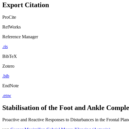
Export Citation
ProCite
RefWorks
Reference Manager
.ris
BibTeX
Zotero
.bib
EndNote
.enw
Stabilisation of the Foot and Ankle Compl
Proactive and Reactive Responses to Disturbances in the Frontal Plan