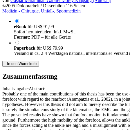
von
Gaspar Maximilian Gabriel Morey-Klapsing (Autor:in)
©2005
Doktorarbeit / Dissertation
116 Seiten
Medizin - Chirurgie, Unfall-, Sportmedizin
eBook
für
US$ 91,99
Sofort herunterladen. Inkl. MwSt.
Format:
PDF – für alle Geräte
Paperback
für
US$ 79,99
Versand in ca. 2-4 Werktagen national, internationaler Versand
In den Warenkorb
Zusammenfassung
Inhaltsangabe:Abstract:
Probably one of the main contributions of this thesis has been the use
forefoot with regard to the rearfoot (Arampatzis et al., 2002), in a jo
hypotheses. However this thesis did not aim to merely describe the kin
is surely the simultaneous study of the kinematics, the EMG and the gr
The presented results have shown that forefoot motion is fundamental in 
ground. Furthermore the high mobility of the forefoot, allows the ankle
since the forces acting at the ankle are high and a misalignment with 