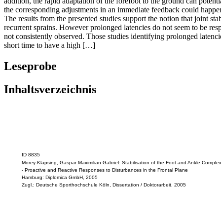
addition, the rapid adaptation of the forefoot to the ground can potent
the corresponding adjustments in an immediate feedback could happen e
The results from the presented studies support the notion that joint st
recurrent sprains. However prolonged latencies do not seem to be respo
not consistently observed. Those studies identifying prolonged latenci
short time to have a high […]
Leseprobe
Inhaltsverzeichnis
ID 8835
Morey-Klapsing, Gaspar Maximilian Gabriel: Stabilisation of the Foot and Ankle Comple
- Proactive and Reactive Responses to Disturbances in the Frontal Plane
Hamburg: Diplomica GmbH, 2005
Zugl.: Deutsche Sporthochschule Köln, Dissertation / Doktorarbeit, 2005