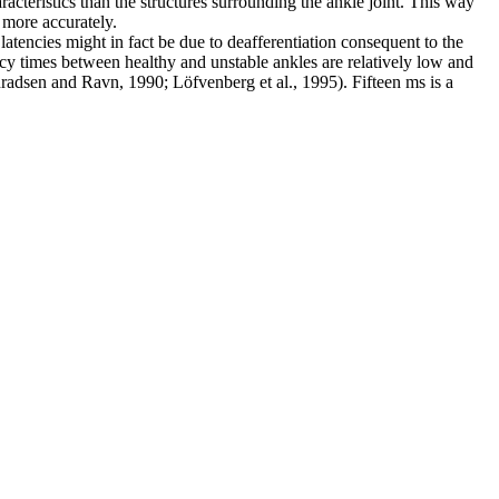
racteristics than the structures surrounding the ankle joint. This way
 more accurately.
latencies might in fact be due to deafferentiation consequent to the
ncy times between healthy and unstable ankles are relatively low and
onradsen and Ravn, 1990; Löfvenberg et al., 1995). Fifteen ms is a