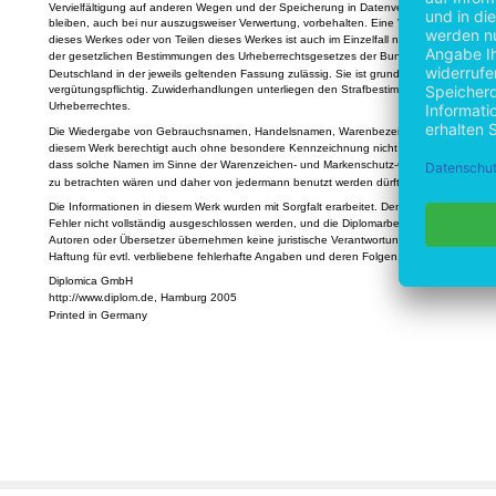
Vervielfältigung auf anderen Wegen und der Speicherung in Datenverarbeitungsanlage
bleiben, auch bei nur auszugsweiser Verwertung, vorbehalten. Eine Vervielfältigung
dieses Werkes oder von Teilen dieses Werkes ist auch im Einzelfall nur in den Grenzen
der gesetzlichen Bestimmungen des Urheberrechtsgesetzes der Bundesrepublik
Deutschland in der jeweils geltenden Fassung zulässig. Sie ist grundsätzlich
vergütungspflichtig. Zuwiderhandlungen unterliegen den Strafbestimmungen des
Urheberrechtes.
Die Wiedergabe von Gebrauchsnamen, Handelsnamen, Warenbezeichnungen usw. in
diesem Werk berechtigt auch ohne besondere Kennzeichnung nicht zu der Annahme,
dass solche Namen im Sinne der Warenzeichen- und Markenschutz-Gesetzgebung als f
zu betrachten wären und daher von jedermann benutzt werden dürften.
Die Informationen in diesem Werk wurden mit Sorgfalt erarbeitet. Dennoch können
Fehler nicht vollständig ausgeschlossen werden, und die Diplomarbeiten Agentur, die
Autoren oder Übersetzer übernehmen keine juristische Verantwortung oder irgendeine
Haftung für evtl. verbliebene fehlerhafte Angaben und deren Folgen.
Diplomica GmbH
http://www.diplom.de, Hamburg 2005
Printed in Germany