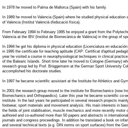
In 1978 he moved to Palma de Mallorca (Spain) with his family.
In 1989 he moved to Valencia (Spain) where he studied physical education a
of Valencia (Institut Valencià d'educació física).
From February 1994 to February 1995 he enjoyed a grant from the Polytechn
Valencia at the IBV (Institut de Biomecànica de València) in the group of s
In 1994 he got his diploma in physical education (Licenciatura en educación 
in 1995 the certificate for teaching aptitude (CAP: Certificat d'aptitud peda
year he visited a course in neurophysiological techniques in clinical practice
of the Balearic Islands. Short time later he moved to Cologne (Germany) wh
research group led by Prof. Brüggemann at the German Sport University Co
accomplished his doctorate studies.
In 1997 he became scientific assistant at the Institute for Athletics and Gy
In 2001 the research group moved to the institute for Biomechanics (now Inst
Biomechanics and Orthopaedics). Later this year he became scientific co-wo
institute. In the last years he participated in several research projects mainl
footwear, sport materials and movement analysis. His main interests in basi
the fields of joint stabilisation, muscle mechanics and more recently motor c
authored and co-authored more than 50 papers and abstracts in internationa
journals and congress proceedings. In addition he translated a book on infa
and several technical texts (e.g. DIN norms on sport surfaces) from the Ge