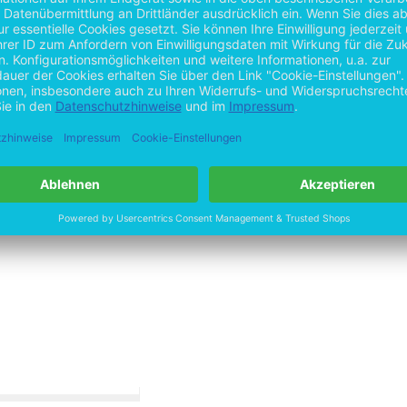
n,
rei