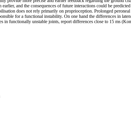
ially provide more precise and earlier feedback regarding the ground cha
arlier, and the consequences of future interactions could be predicted
abilisation does not rely primarily on proprioception. Prolonged peroneal 
nsible for a functional instability. On one hand the differences in late
es in functionally unstable joints, report differences close to 15 ms (K
x