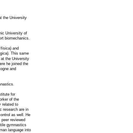
t the University
ic University of
port biomechanics.
física) and
gògica). This same
 at the University
ere he joined the
logne and
mnastics.
itute for
rker of the
y related to
c research are in
ontrol as well. He
l peer reviewed
ntile gymnastics
rman language into