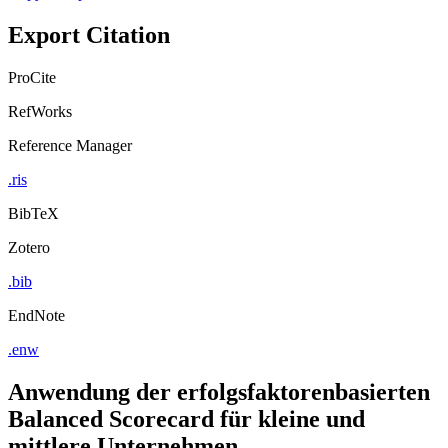
Export Citation
ProCite
RefWorks
Reference Manager
.ris
BibTeX
Zotero
.bib
EndNote
.enw
Anwendung der erfolgsfaktorenbasierten
Balanced Scorecard für kleine und
mittlere Unternehmen