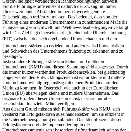
Für die Führungskräfte entsteht dadurch der Zwang, in immer
kürzer werdenden Abständen immer schwerwiegendere
Entscheidungen treffen zu müssen. Das bedeutet, dass von der
Führung eines modernen Unternehmens in zunehmendem Maße die
Einbeziehung von Umwelt- und Wettbewerbsüberlegungen verlangt
wird. Das Ziel liegt einerseits darin, in eine hohe Übereinstimmung
(FIT) zwischen den sich ergebenden Umweltchancen und den
Unternehmensstärken zu erzielen, und andererseits Umweltrisiken
und Schwächen des Unternehmens frühzeitig zu erkennen und zu
beseitigen.
Insbesondere Führungskräfte von kleinen und mittleren
Unternehmen (KMU) sind diesem Spannungsfeld ausgesetzt. Durch
die immer kürzer werdenden Produktlebenszyklen, bei gleichzeitig
länger werdenden Entwicklungszeiten ist es für kleine und mittlere
Unternehmen wichtig regelmäßig mit neuen Produkten auf den
Markt zu kommen. In Österreich wie auch in der Europäischen
Union (EU) überwiegen kleine und mittlere Unternehmen. Das
originäre Problem dieser Unternehmen ist, dass sie nur über
beschränkte finanzielle Mittel verfügen.
Aus diesem Grund müssen sich Führungskräfte von KMU, sich
verstärkt mit Erfolgsfaktoren auseinandersetzen, um sie effizient in
die Unternehmensplanung einzubinden. Das Identifizieren dieser
Erfolgsfaktoren und die Implementierung in die
Unternehmensstrategie setzt besondere Aufmerksamkeit seitens der
Unternehmensleitung voraus.