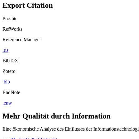
Export Citation
ProCite
RefWorks
Reference Manager
.ris
BibTeX
Zotero
.bib
EndNote
.enw
Mehr Qualität durch Information
Eine ökonomische Analyse des Einflusses der Informationstechnologi