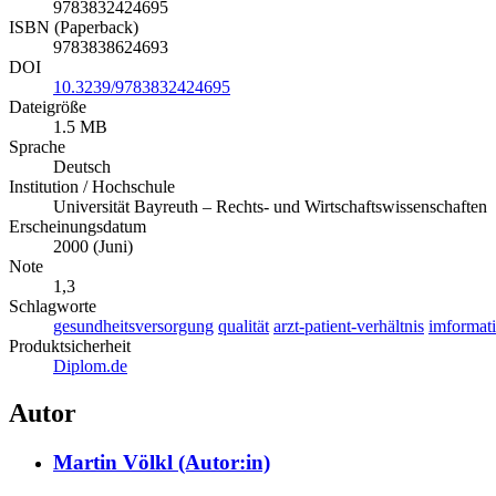
9783832424695
ISBN (Paperback)
9783838624693
DOI
10.3239/9783832424695
Dateigröße
1.5 MB
Sprache
Deutsch
Institution / Hochschule
Universität Bayreuth – Rechts- und Wirtschaftswissenschaften
Erscheinungsdatum
2000 (Juni)
Note
1,3
Schlagworte
gesundheitsversorgung
qualität
arzt-patient-verhältnis
imformat
Produktsicherheit
Diplom.de
Autor
Martin Völkl (Autor:in)