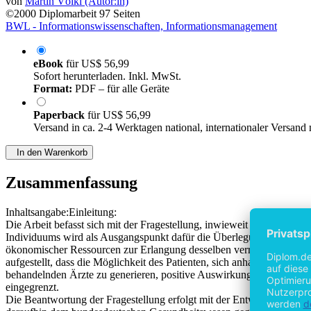
von
Martin Völkl (Autor:in)
©2000
Diplomarbeit
97 Seiten
BWL - Informationswissenschaften, Informationsmanagement
eBook
für
US$ 56,99
Sofort herunterladen. Inkl. MwSt.
Format:
PDF – für alle Geräte
Paperback
für
US$ 56,99
Versand in ca. 2-4 Werktagen national, internationaler Versand
In den Warenkorb
Zusammenfassung
Inhaltsangabe:Einleitung:
Die Arbeit befasst sich mit der Fragestellung, inwieweit die Informa
Individuums wird als Ausgangspunkt dafür die Überlegung angestellt, 
ökonomischer Ressourcen zur Erlangung desselben verringert und si
aufgestellt, dass die Möglichkeit des Patienten, sich anhand der Info
behandelnden Ärzte zu generieren, positive Auswirkungen auf die Ges
eingegrenzt.
Die Beantwortung der Fragestellung erfolgt mit der Entwicklung ein