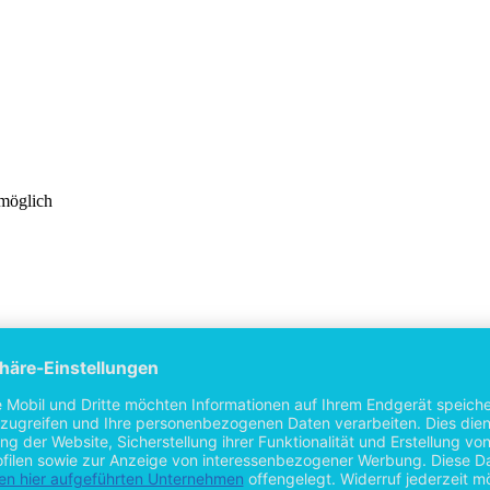
 möglich
tionstechnologie Einfluss auf die Qualität der Gesundheitsversorgung 
dass dem Patienten ein gesteigertes Interesse an der Qualität der Gesu
ch zudem die Wertschätzung für die Ressource Gesundheit erhöht. Bas
rmationstechnologie ex ante detaillierte und maßgeschneiderte Informati
undheitsversorgung hat. Der Terminus "Gesundheitsversorgung" wird da
es Mechanismus, der eine mögliche Wirkungsweise des Einflusses von I