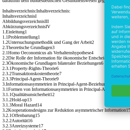
daraufhin dem bundesdeutschen Gesundheitswesen gegenübergestellt,
Inhaltsverzeichnis:Inhaltsverzeichnis:
InhaltsverzeichnisI
AbbildungsverzeichnisIII
AbkürzungsverzeichnisIV
1.Einleitung1
1.1Problemstellung1
1.2Untersuchungsmethodik und Gang der Arbeit2
2.Theoretische Grundlagen3
2.1Homo Oeconomicus als Verhaltenshypothese4
2.2Die Rolle der Information für ökonomische Entscheidungen5
2.3Ökonomische Grundlagen bilateraler Beziehungen6
2.3.1Property-Rights-Theorie6
2.3.2Transaktionskostentheorie7
2.3.3Principal-Agent-Theorie9
3.Informationsasymmetrien in Principal-Agent-Beziehungen10
3.1Formen von Informationsasymmetrien in Principal-Agent-Bezieh
3.1.1Qualitätsunsicherheit12
3.1.2Hold-up13
3.1.3Moral Hazard14
3.2Kooperationsdesigns zur Reduktion asymmetrischer Information1
3.2.1Offenbarung15
3.2.2Autorität16
3.2.3Anreizsysteme17