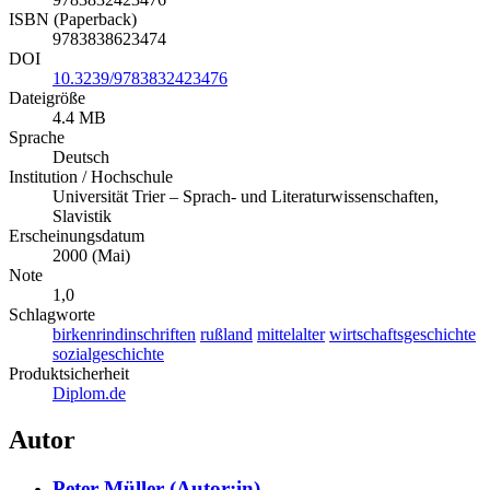
ISBN (Paperback)
9783838623474
DOI
10.3239/9783832423476
Dateigröße
4.4 MB
Sprache
Deutsch
Institution / Hochschule
Universität Trier – Sprach- und Literaturwissenschaften,
Slavistik
Erscheinungsdatum
2000 (Mai)
Note
1,0
Schlagworte
birkenrindinschriften
rußland
mittelalter
wirtschaftsgeschichte
sozialgeschichte
Produktsicherheit
Diplom.de
Autor
Peter Müller (Autor:in)