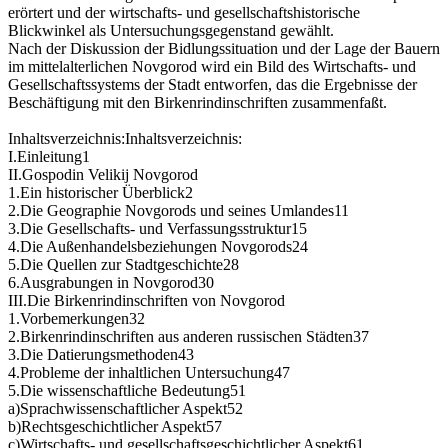
erörtert und der wirtschafts- und gesellschaftshistorische
Blickwinkel als Untersuchungsgegenstand gewählt.
Nach der Diskussion der Bidlungssituation und der Lage der Bauern
im mittelalterlichen Novgorod wird ein Bild des Wirtschafts- und
Gesellschaftssystems der Stadt entworfen, das die Ergebnisse der
Beschäftigung mit den Birkenrindinschriften zusammenfaßt.
Inhaltsverzeichnis:Inhaltsverzeichnis:
I.Einleitung1
II.Gospodin Velikij Novgorod
1.Ein historischer Überblick2
2.Die Geographie Novgorods und seines Umlandes11
3.Die Gesellschafts- und Verfassungsstruktur15
4.Die Außenhandelsbeziehungen Novgorods24
5.Die Quellen zur Stadtgeschichte28
6.Ausgrabungen in Novgorod30
III.Die Birkenrindinschriften von Novgorod
1.Vorbemerkungen32
2.Birkenrindinschriften aus anderen russischen Städten37
3.Die Datierungsmethoden43
4.Probleme der inhaltlichen Untersuchung47
5.Die wissenschaftliche Bedeutung51
a)Sprachwissenschaftlicher Aspekt52
b)Rechtsgeschichtlicher Aspekt57
c)Wirtschafts- und gesellschaftsgeschichtlicher Aspekt61