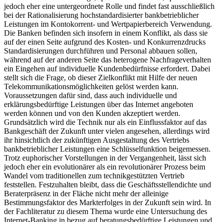
jedoch eher eine untergeordnete Rolle und findet fast ausschließlich
bei der Rationalisierung hochstandardisierter bankbetrieblicher
Leistungen im Kontokorrent- und Wertpapierbereich Verwendung.
Die Banken befinden sich insofern in einem Konflikt, als dass sie
auf der einen Seite aufgrund des Kosten- und Konkurrenzdrucks
Standardisierungen durchführen und Personal abbauen sollen,
während auf der anderen Seite das heterogene Nachfrageverhalten
ein Eingehen auf individuelle Kundenbedürfnisse erfordert. Dabei
stellt sich die Frage, ob dieser Zielkonflikt mit Hilfe der neuen
Telekommunikationsmöglichkeiten gelöst werden kann.
Voraussetzungen dafür sind, dass auch individuelle und
erklärungsbedürftige Leistungen über das Internet angeboten
werden können und von den Kunden akzeptiert werden.
Grundsätzlich wird die Technik nur als ein Einflussfaktor auf das
Bankgeschäft der Zukunft unter vielen angesehen, allerdings wird
ihr hinsichtlich der zukünftigen Ausgestaltung des Vertriebs
bankbetrieblicher Leistungen eine Schlüsselfunktion beigemessen.
Trotz euphorischer Vorstellungen in der Vergangenheit, lässt sich
jedoch eher ein evolutionärer als ein revolutionärer Prozess beim
Wandel vom traditionellen zum technikgestützten Vertrieb
feststellen. Festzuhalten bleibt, dass die Geschäftsstellendichte und
Beraterpräsenz in der Fläche nicht mehr der alleinige
Bestimmungsfaktor des Markterfolges in der Zukunft sein wird. In
der Fachliteratur zu diesem Thema wurde eine Untersuchung des
Internet-Banking in bezug auf beratungsbedürftige Leistungen und