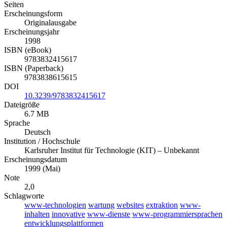
Seiten
Erscheinungsform
Originalausgabe
Erscheinungsjahr
1998
ISBN (eBook)
9783832415617
ISBN (Paperback)
9783838615615
DOI
10.3239/9783832415617
Dateigröße
6.7 MB
Sprache
Deutsch
Institution / Hochschule
Karlsruher Institut für Technologie (KIT) – Unbekannt
Erscheinungsdatum
1999 (Mai)
Note
2,0
Schlagworte
www-technologien
wartung
websites
extraktion
www-
inhalten
innovative
www-dienste
www-programmiersprachen