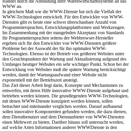
hinausgehen. Beispielsweise bieten einige Firmen elektronischen
Handel durch die Anbindung ihrer Warenwirtschaftssysteme an das
WWW an.
In gleichem Maß wie die WWW-Dienste hat sich die Vielfalt der
WWW-Technologien entwickelt. Für den Entwickler von WWW-
Diensten gibt es heute eine schwer überschaubare Anzahl von
Programmiersprachen, Entwicklungsplattformen und Werkzeugen.
Im Zusammenhang mit der mangelnden Akzeptanz von Standards
für Programmiersprachen seitens der Webbrowser-Hersteller
ergeben sich für den Entwickler von WWW-Diensten größere
Probleme bei der Auswahl der für ihn optimalen WWW-
Technologien. Ebenso ist der Betrieb von größeren Websites unter
den Gesichtspunkten der Wartung und Aktualisierung aufgrund des
Umfanges heutiger Websites ein sehr wichtiger Punkt. Schon bei der
Entwicklung von Websites muß die spätere Wartung berücksichtigt
werden, damit der Wartungsaufwand einer Website nicht
exponentiell mit der Betriebszeit ansteigt.
Das Ziel dieser Arbeit liegt darin, Konzepte und Mechanismen zu
entwerfen, mit deren Hilfe innovative WWW-Dienste aufgebaut und
betrieben werden können. Die grundlegenden WWW-Technologien,
mit denen WWW-Dienste konzipiert werden können, sollen
betrachtet und miteinander verglichen werden. Darauf aufbauend
sollen innovative Komponenten gefunden werden, die dazu dienen,
dem Dienstbenutzer und dem Dienstanbieter von WWW-Diensten
einen Mehrwert zu bieten. Darüber hinaus soll untersucht werden,