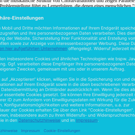
e in die musikalische Struktur von Choralvariationen und zeigen Paral
 Problemstellung führt zu Lernerfolgen, die denen eines menschlichen 
eren Hilfe jeder einigermaßen musikalische Mensch sofort "überzeuge
ifft die manuellen Kompositions- bzw. Improvisationsversuche des Autor