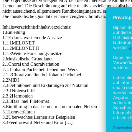
Die Ergebnisse der vorliegenden Arbeit bieten interessante Einblick
Lernen auf. Die Beschränkung auf eine relativ spezielle musikalische
nicht ausreichend, allgemeinere Randbedingungen zu erfassen, mit d
Die musikalische Qualität der neu erzeugten Choralvariationen übertr
Inhaltsverzeichnis:Inhaltsverzeichnis:
1.Einleitung
1.1Exkurs: existierende Ansätze
1.1.1MELONET
1.1.2MELONET II
1.1.3Weitere Forschungsansätze
2.Musikalische Grundlagen
2.1Choral und Choralvariation
2.1.1Johann Pachelbel: Leben und Werk
2.1.2Choralvariation bei Johann Pachelbel
2.2MIDI
2.3Definitionen und Erklärungen zur Notation
2.3.1Notenschrift
2.3.2Harmonien
2.3.3Das .mel-Fileformat
3.Einführung in das Lernen mit neuronalen Netzen
3.1Lernverfahren
3.2Überwachtes Lernen aus Beispielen
3.3Feedforward-Netze und Error […]