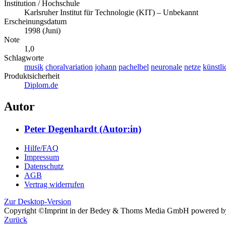
Institution / Hochschule
Karlsruher Institut für Technologie (KIT) – Unbekannt
Erscheinungsdatum
1998 (Juni)
Note
1,0
Schlagworte
musik
choralvariation
johann
pachelbel
neuronale
netze
künstli
Produktsicherheit
Diplom.de
Autor
Peter Degenhardt (Autor:in)
Hilfe/FAQ
Impressum
Datenschutz
AGB
Vertrag widerrufen
Zur Desktop-Version
Copyright ©Imprint in der Bedey & Thoms Media GmbH
powered 
Zurück