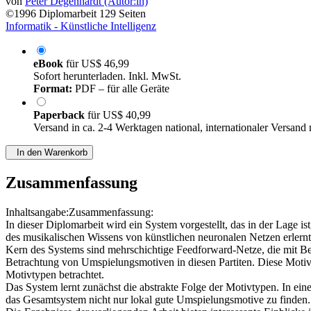
von
Peter Degenhardt (Autor:in)
©1996
Diplomarbeit
129 Seiten
Informatik - Künstliche Intelligenz
eBook
für
US$ 46,99
Sofort herunterladen. Inkl. MwSt.
Format:
PDF – für alle Geräte
Paperback
für
US$ 40,99
Versand in ca. 2-4 Werktagen national, internationaler Versand
In den Warenkorb
Zusammenfassung
Inhaltsangabe:Zusammenfassung:
In dieser Diplomarbeit wird ein System vorgestellt, das in der Lage i
des musikalischen Wissens von künstlichen neuronalen Netzen erlern
Kern des Systems sind mehrschichtige Feedforward-Netze, die mit Bei
Betrachtung von Umspielungsmotiven in diesen Partiten. Diese Motive
Motivtypen betrachtet.
Das System lernt zunächst die abstrakte Folge der Motivtypen. In ei
das Gesamtsystem nicht nur lokal gute Umspielungsmotive zu finden. 