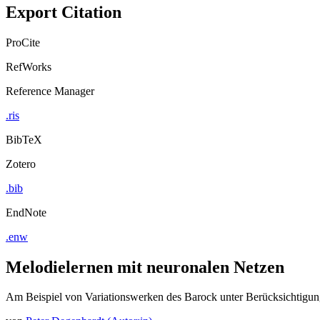
Export Citation
ProCite
RefWorks
Reference Manager
.ris
BibTeX
Zotero
.bib
EndNote
.enw
Melodielernen mit neuronalen Netzen
Am Beispiel von Variationswerken des Barock unter Berücksichtigu