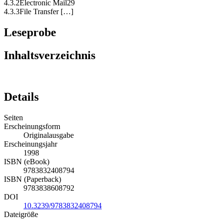
4.3.2Electronic Mail29
4.3.3File Transfer […]
Leseprobe
Inhaltsverzeichnis
Details
Seiten
Erscheinungsform
Originalausgabe
Erscheinungsjahr
1998
ISBN (eBook)
9783832408794
ISBN (Paperback)
9783838608792
DOI
10.3239/9783832408794
Dateigröße