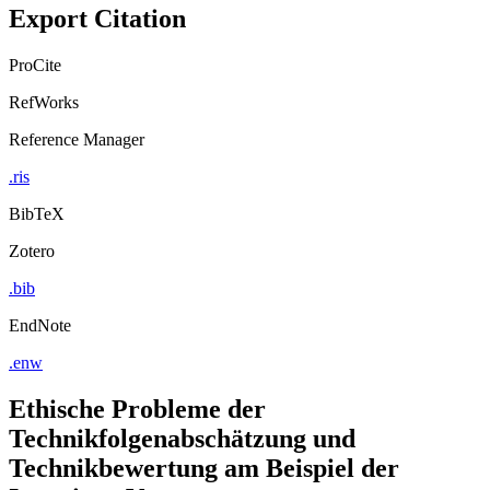
Export Citation
ProCite
RefWorks
Reference Manager
.ris
BibTeX
Zotero
.bib
EndNote
.enw
Ethische Probleme der
Technikfolgenabschätzung und
Technikbewertung am Beispiel der