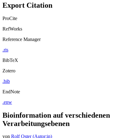
Export Citation
ProCite
RefWorks
Reference Manager
.ris
BibTeX
Zotero
.bib
EndNote
.enw
Bioinformation auf verschiedenen
Verarbeitungsebenen
von
Rolf Oster (Autor:in)