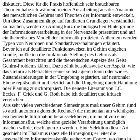
diskutiert. Diese für die Praxis hoffentlich sehr brauchbaren
Theorien habe ich während meiner Ausarbeitung aus der Anatomie
des menschlichen Gehirns und Theorien der Informatik entwickelt.
Um diese Zusammenhänge auf fundierten Grundlagen verständlich
zu machen, werden zu Anfang kurz die biologischen Hintergründe
der Informationsverarbeitung in der Nervenzelle präsentiert und auf
ein theoretisches Modell der Informatik projiziert. Außerdem werden
Typen von Neuronen und Standardverschaltungen erläutert.
Bevor ich auf detaillierte Funktionsweisen im Gehirn eingehen
konnte, mußte ich die funktionale Stellung des Gehirns als
Gesamtheit betrachten und die theoretischen Aspekte des Geist-
Gehirn-Problems klären. Dazu zählt beispielsweise der Aspekt, wie
das Gehirn als Betrachter seiner selbst agieren kann oder wie es
Zustandsänderungen in der Umgebung registriert, auf neuronaler
Ebene repräsentiert und letztlich auf die Umgebung durch Handlung
oder Planung zurückprojiziert. Die neueste Literatur von J.C.
Eccles, F. Crick und G. Roth habe ich detailliert und kritisch
verglichen.
Aus sehr vielen verschiedenen Sinnesinputs muß unser Gehirn (und
so auch autonom agierende Rechner) die momentan am wichtigsten
erscheinende Information herausselektieren, um nicht von einer
Informationsflut, welche eine gezielte Verarbeitung unmöglich
machen würde, erschlagen zu werden. Eine Selektion dieser Art
geschieht im Thalamus (spezielle Hirnregion); er leitet die
ausgewählten Informationskanäle weiter zum Cortex, wo dann in