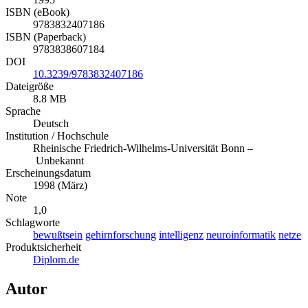
ISBN (eBook)
9783832407186
ISBN (Paperback)
9783838607184
DOI
10.3239/9783832407186
Dateigröße
8.8 MB
Sprache
Deutsch
Institution / Hochschule
Rheinische Friedrich-Wilhelms-Universität Bonn –
Unbekannt
Erscheinungsdatum
1998 (März)
Note
1,0
Schlagworte
bewußtsein
gehirnforschung
intelligenz
neuroinformatik
netze
Produktsicherheit
Diplom.de
Autor