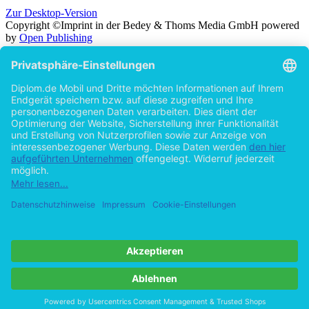
Zur Desktop-Version
Copyright ©Imprint in der Bedey & Thoms Media GmbH
powered
by
Open Publishing
Zurück
Suche in
Titel
Autor
Volltext
Erscheinungsjahr
Beliebiges Erscheinungsjahr
ab 2026
ab 2025
ab 2024
ab 2023
ab 2022
ab 2021
ab 2020
ab 2015
ab 2010
ab 2005
Cookie-Einstellungen